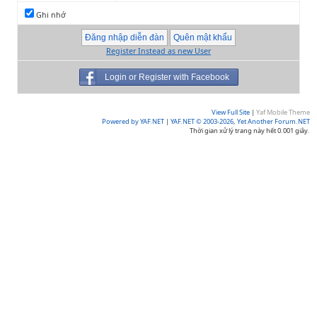
Ghi nhớ
Register Instead as new User
Login or Register with Facebook
View Full Site
|
Yaf Mobile Theme
Powered by YAF.NET
|
YAF.NET © 2003-2026, Yet Another Forum.NET
Thời gian xử lý trang này hết 0.001 giây.