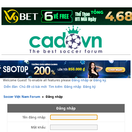
Welcome Guest! To enable all features please
Đăng nhập
or
Đăng ký
.
Diễn đàn
Chủ đề có bài mới
Tìm kiếm
Đăng nhập
Đăng ký
Soccer Việt Nam Forum
»
Đăng nhập
Đăng nhập
Tên đăng nhập:
Mật khẩu: