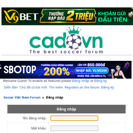
Welcome Guest! To enable all features please
Đăng nhập
or
Đăng ký
.
Diễn đàn
Chủ đề có bài mới
Tìm kiếm
Registers on the forum
Đăng ký
Soccer Việt Nam Forum
»
Đăng nhập
Đăng nhập
Tên đăng nhập:
Mật khẩu: