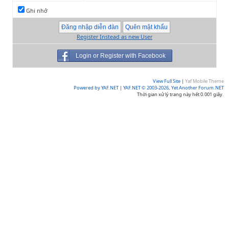
Ghi nhớ
Register Instead as new User
Login or Register with Facebook
View Full Site
|
Yaf Mobile Theme
Powered by YAF.NET
|
YAF.NET © 2003-2026, Yet Another Forum.NET
Thời gian xử lý trang này hết 0.001 giây.