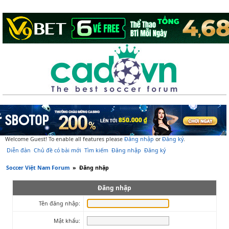
Welcome Guest! To enable all features please
Đăng nhập
or
Đăng ký
.
Diễn đàn
Chủ đề có bài mới
Tìm kiếm
Đăng nhập
Đăng ký
Soccer Việt Nam Forum
»
Đăng nhập
Đăng nhập
Tên đăng nhập:
Mật khẩu: