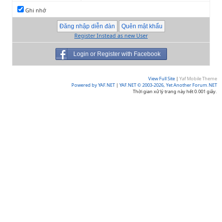
Ghi nhớ
Register Instead as new User
Login or Register with Facebook
View Full Site
|
Yaf Mobile Theme
Powered by YAF.NET
|
YAF.NET © 2003-2026, Yet Another Forum.NET
Thời gian xử lý trang này hết 0.001 giây.