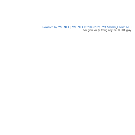
Powered by YAF.NET
|
YAF.NET © 2003-2026, Yet Another Forum.NET
Thời gian xử lý trang này hết 0.001 giây.