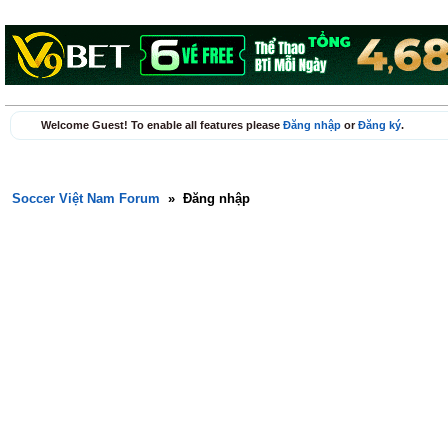
Welcome Guest! To enable all features please
Đăng nhập
or
Đăng ký
.
Soccer Việt Nam Forum
»
Đăng nhập