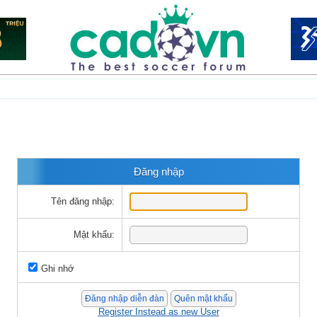
Đăng nhập
Tên đăng nhập:
Mật khẩu:
Ghi nhớ
Register Instead as new User