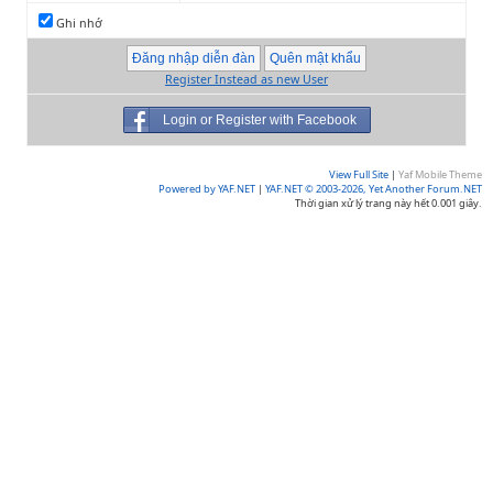
Ghi nhớ
Register Instead as new User
Login or Register with Facebook
View Full Site
|
Yaf Mobile Theme
Powered by YAF.NET
|
YAF.NET © 2003-2026, Yet Another Forum.NET
Thời gian xử lý trang này hết 0.001 giây.