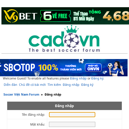
Welcome Guest! To enable all features please
Đăng nhập
or
Đăng ký
.
Diễn đàn
Chủ đề có bài mới
Tìm kiếm
Đăng nhập
Đăng ký
Soccer Việt Nam Forum
»
Đăng nhập
Đăng nhập
Tên đăng nhập:
Mật khẩu: