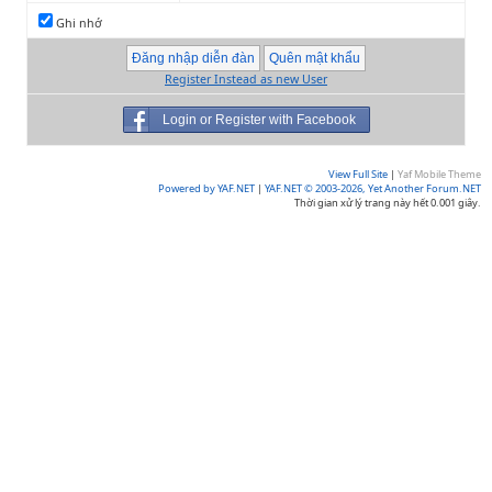
Ghi nhớ
Register Instead as new User
Login or Register with Facebook
View Full Site
|
Yaf Mobile Theme
Powered by YAF.NET
|
YAF.NET © 2003-2026, Yet Another Forum.NET
Thời gian xử lý trang này hết 0.001 giây.