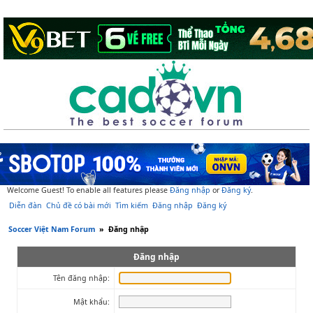
Welcome Guest! To enable all features please
Đăng nhập
or
Đăng ký
.
Diễn đàn
Chủ đề có bài mới
Tìm kiếm
Đăng nhập
Đăng ký
Soccer Việt Nam Forum
»
Đăng nhập
Đăng nhập
Tên đăng nhập:
Mật khẩu: