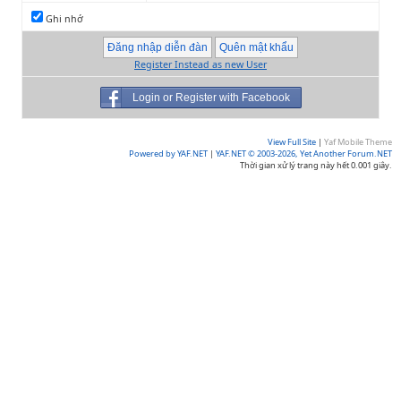
Ghi nhớ
Register Instead as new User
Login or Register with Facebook
View Full Site
|
Yaf Mobile Theme
Powered by YAF.NET
|
YAF.NET © 2003-2026, Yet Another Forum.NET
Thời gian xử lý trang này hết 0.001 giây.