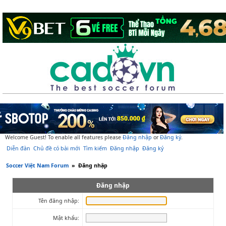
Welcome Guest! To enable all features please
Đăng nhập
or
Đăng ký
.
Diễn đàn
Chủ đề có bài mới
Tìm kiếm
Đăng nhập
Đăng ký
Soccer Việt Nam Forum
»
Đăng nhập
Đăng nhập
Tên đăng nhập:
Mật khẩu: