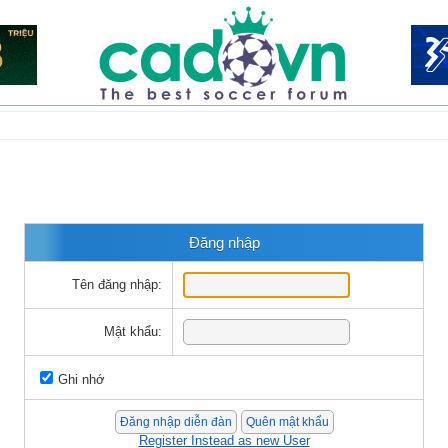
Đăng nhập
Tên đăng nhập:
Mật khẩu:
Ghi nhớ
Register Instead as new User