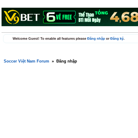
Welcome Guest! To enable all features please
Đăng nhập
or
Đăng ký
.
Soccer Việt Nam Forum
»
Đăng nhập