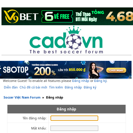
Welcome Guest! To enable all features please
Đăng nhập
or
Đăng ký
.
Diễn đàn
Chủ đề có bài mới
Tìm kiếm
Đăng nhập
Đăng ký
Soccer Việt Nam Forum
»
Đăng nhập
Đăng nhập
Tên đăng nhập:
Mật khẩu: