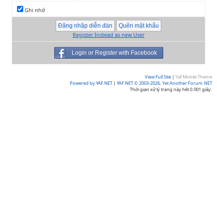
Ghi nhớ
Register Instead as new User
Login or Register with Facebook
View Full Site
|
Yaf Mobile Theme
Powered by YAF.NET
|
YAF.NET © 2003-2026, Yet Another Forum.NET
Thời gian xử lý trang này hết 0.001 giây.