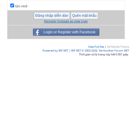
Ghi nhớ
Register Instead as new User
Login or Register with Facebook
View Full Site
|
Yaf Mobile Theme
Powered by YAF.NET
|
YAF.NET © 2003-2026, Yet Another Forum.NET
Thời gian xử lý trang này hết 0.001 giây.