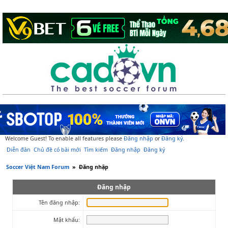
Welcome Guest! To enable all features please
Đăng nhập
or
Đăng ký
.
Diễn đàn
Chủ đề có bài mới
Tìm kiếm
Đăng nhập
Đăng ký
Soccer Việt Nam Forum
»
Đăng nhập
Đăng nhập
Tên đăng nhập:
Mật khẩu: