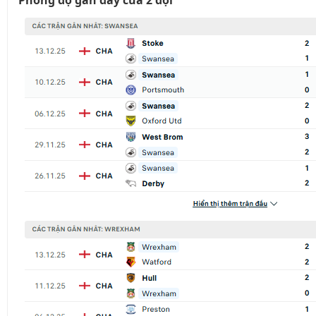
Phong độ gần đây của 2 đội