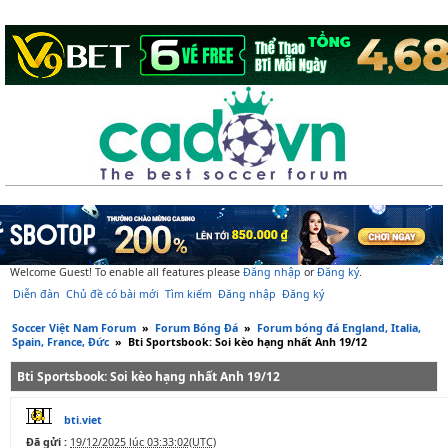
Welcome Guest! To enable all features please
Đăng nhập
or
Đăng ký
.
Diễn đàn
Chủ đề có bài mới
Tìm kiếm
Đăng nhập
Đăng ký
Soccer Việt Nam Forum
»
Forum Bóng Đá
»
Forum bóng đá England, Italia,
Spain, France, Đức
»
Bti Sportsbook: Soi kèo hạng nhất Anh 19/12
Bti Sportsbook: Soi kèo hạng nhất Anh 19/12
bti.viet
Đã gửi :
19/12/2025 lúc 03:33:02(UTC)