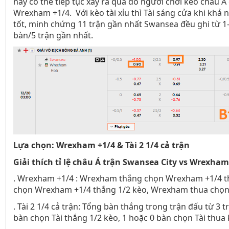
này có thể tiếp tục xảy ra qua đó người chơi kèo châu Á 
Wrexham +1/4. Với kèo tài xỉu thì Tài sáng cửa khi khả
tốt, minh chứng 11 trận gần nhất Swansea đều ghi từ 1
bàn/5 trận gần nhất.
Lựa chọn: Wrexham +1/4 & Tài 2 1/4 cả trận
Giải thích tỉ lệ châu Á trận Swansea City vs Wrexham
. Wrexham +1/4 : Wrexham thắng chọn Wrexham +1/4 
chọn Wrexham +1/4 thắng 1/2 kèo, Wrexham thua chọn
. Tài 2 1/4 cả trận: Tổng bàn thắng trong trận đấu từ 3 t
bàn chọn Tài thắng 1/2 kèo, 1 hoặc 0 bàn chọn Tài thua 