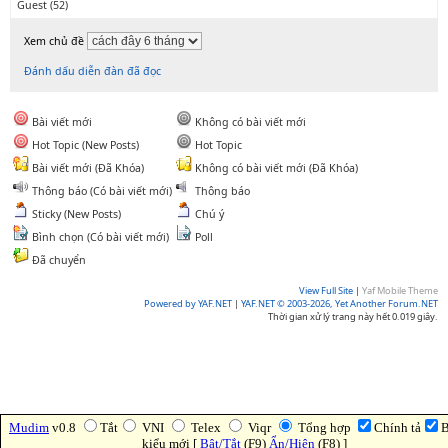
Guest
(52)
Xem chủ đề
Đánh dấu diễn đàn đã đọc
Bài viết mới
Không có bài viết mới
Hot Topic (New Posts)
Hot Topic
Bài viết mới (Đã Khóa)
Không có bài viết mới (Đã Khóa)
Thông báo (Có bài viết mới)
Thông báo
Sticky (New Posts)
Chú ý
Bình chọn (Có bài viết mới)
Poll
Đã chuyển
View Full Site
|
Yaf Mobile Theme
Powered by YAF.NET
|
YAF.NET © 2003-2026, Yet Another Forum.NET
Thời gian xử lý trang này hết 0.019 giây.
Mudim
v0.8
Tắt
VNI
Telex
Viqr
Tổng hợp
Chính tả
B
kiểu mới [
Bật/Tắt
(F9)
Ẩn/Hiện
(F8) ]