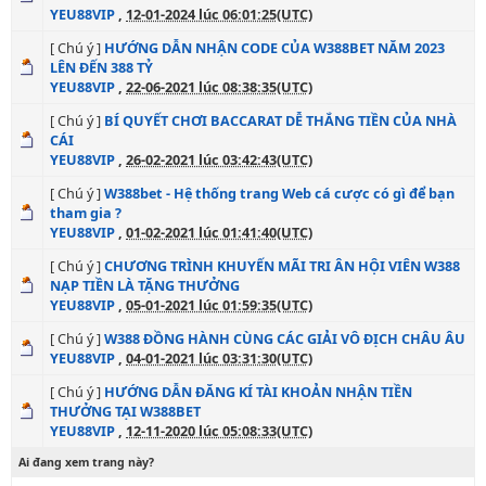
YEU88VIP
,
12-01-2024 lúc 06:01:25(UTC)
[ Chú ý ]
HƯỚNG DẪN NHẬN CODE CỦA W388BET NĂM 2023
LÊN ĐẾN 388 TỶ
YEU88VIP
,
22-06-2021 lúc 08:38:35(UTC)
[ Chú ý ]
BÍ QUYẾT CHƠI BACCARAT DỄ THẮNG TIỀN CỦA NHÀ
CÁI
YEU88VIP
,
26-02-2021 lúc 03:42:43(UTC)
[ Chú ý ]
W388bet - Hệ thống trang Web cá cược có gì để bạn
tham gia ?
YEU88VIP
,
01-02-2021 lúc 01:41:40(UTC)
[ Chú ý ]
CHƯƠNG TRÌNH KHUYẾN MÃI TRI ÂN HỘI VIÊN W388
NẠP TIỀN LÀ TẶNG THƯỞNG
YEU88VIP
,
05-01-2021 lúc 01:59:35(UTC)
[ Chú ý ]
W388 ĐỒNG HÀNH CÙNG CÁC GIẢI VÔ ĐỊCH CHÂU ÂU
YEU88VIP
,
04-01-2021 lúc 03:31:30(UTC)
[ Chú ý ]
HƯỚNG DẪN ĐĂNG KÍ TÀI KHOẢN NHẬN TIỀN
THƯỞNG TẠI W388BET
YEU88VIP
,
12-11-2020 lúc 05:08:33(UTC)
Ai đang xem trang này?