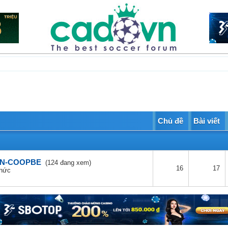
Chủ đề
Bài viết
OVN-COOPBE
(124 đang xem)
16
17
Thức