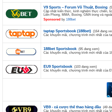
V9 Sports – Forum Võ Thuật, Boxing
(5
Cập nhật kiến thức, kinh nghiệm thực chiến, lịc
Liên Phong, MMA, Boxing, GMA trong và ngoà
Sponsored
by
188bet
taptap Sportsbook (188bet)
(164 đang x
Các khuyến mãi, chương trình mới nhất của t
188bet Sportsbook
(95 đang xem)
Các khuyến mãi, chương trình mới nhất của 1
EU9 Sportsbook
(103 đang xem)
Các khuyến mãi, chương trình mới nhất của 
VB9 - cá cược thể thao hàng đầu
(49 đ
Các khuyến mãi, chương trình mới nhất của V