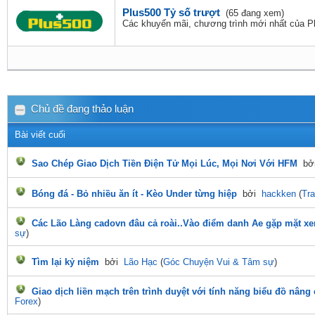
Plus500 Tỷ số trượt
(65 đang xem)
Các khuyến mãi, chương trình mới nhất của P
Chủ đề đang thảo luận
Bài viết cuối
Sao Chép Giao Dịch Tiền Điện Tử Mọi Lúc, Mọi Nơi Với HFM
bở
Bóng đá - Bỏ nhiều ăn ít - Kèo Under từng hiệp
bởi
hackken
(
Tra
Các Lão Làng cadovn đâu cả roài..Vào điểm danh Ae gặp mặt xe
sự
)
Tìm lại kỷ niệm
bởi
Lão Hạc
(
Góc Chuyện Vui & Tâm sự
)
Giao dịch liền mạch trên trình duyệt với tính năng biểu đồ nâng
Forex
)