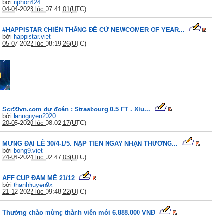
bởi
nphon424
04-04-2023 lúc 07:41:01(UTC)
#HAPPISTAR CHIẾN THẮNG ĐỀ CỬ NEWCOMER OF YEAR...
bởi
happistar.viet
05-07-2022 lúc 08:19:26(UTC)
Scr99vn.com dự đoán : Strasbourg 0.5 FT . Xỉu...
bởi
lannguyen2020
20-05-2020 lúc 08:02:17(UTC)
MỪNG ĐẠI LỄ 30/4-1/5. NẠP TIỀN NGAY NHẬN THƯỞNG...
bởi
bong9.viet
24-04-2024 lúc 02:47:03(UTC)
AFF CUP ĐAM MÊ 21/12
bởi
thanhhuyen9x
21-12-2022 lúc 09:48:22(UTC)
Thưởng chào mừng thành viên mới 6.888.000 VNĐ