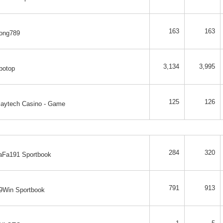
163
163
Bong789
3,134
3,995
botop
125
126
laytech Casino - Game
284
320
FaFa191 Sportbook
791
913
K9Win Sportbook