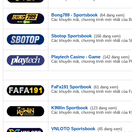
Bong789 - Sportsbook
(64 đang xem)
Các khuyến mãi, chương trình mới nhất của 
Sbotop Sportsbook
(166 đang xem)
Các khuyến mãi, chương trình mới nhất của S
Playtech Casino - Game
(142 đang xem)
Các khuyến mãi, chương trình mới nhất của P
FaFa191 Sportbook
(61 đang xem)
Các khuyến mãi, chương trình mới nhất của 
K9Win Sportbook
(123 đang xem)
Các khuyến mãi, chương trình mới nhất của 
VNLOTO Sportsbook
(45 đang xem)