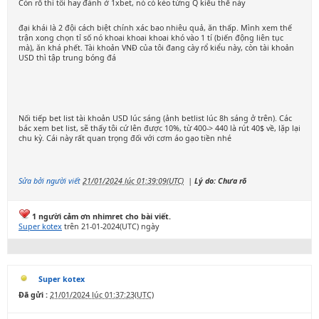
Còn rổ thì tôi hay đánh ở 1xbet, nó có kèo từng Q kiểu thế này
đại khái là 2 đội cách biệt chính xác bao nhiêu quả, ăn thấp. Mình xem thế
trận xong chọn tỉ số nó khoai khoai khoai khó vào 1 tí (biến động liên tục
mà), ăn khá phết. Tài khoản VNĐ của tôi đang cày rổ kiểu này, còn tài khoản
USD thì tập trung bóng đá
Nối tiếp bet list tài khoản USD lúc sáng (ảnh betlist lúc 8h sáng ở trên). Các
bác xem bet list, sẽ thấy tôi cứ lên được 10%, từ 400-> 440 là rút 40$ về, lặp lại
chu kỳ. Cái này rất quan trọng đối với cơm áo gạo tiền nhé
Sửa bởi người viết
21/01/2024 lúc 01:39:09(UTC)
|
Lý do: Chưa rõ
1 người cảm ơn nhimret cho bài viết.
Super kotex
trên 21-01-2024(UTC) ngày
Super kotex
Đã gửi :
21/01/2024 lúc 01:37:23(UTC)