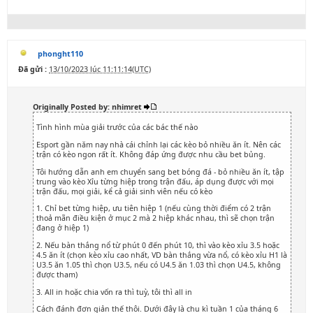
phonght110
Đã gửi :
13/10/2023 lúc 11:11:14(UTC)
Originally Posted by: nhimret
Tình hình mùa giải trước của các bác thế nào
Esport gần năm nay nhà cái chỉnh lại các kèo bỏ nhiều ăn ít. Nên các
trận có kèo ngon rất ít. Không đáp ứng được nhu cầu bet bủng.
Tôi hướng dẫn anh em chuyển sang bet bóng đá - bỏ nhiều ăn ít, tập
trung vào kèo Xỉu từng hiệp trong trận đấu, áp dụng được với mọi
trận đấu, mọi giải, kể cả giải sinh viên nếu có kèo
1. Chỉ bet từng hiệp, ưu tiên hiệp 1 (nếu cùng thời điểm có 2 trận
thoả mãn điều kiện ở mục 2 mà 2 hiệp khác nhau, thì sẽ chọn trận
đang ở hiệp 1)
2. Nếu bàn thắng nổ từ phút 0 đến phút 10, thì vào kèo xỉu 3.5 hoặc
4.5 ăn ít (chọn kèo xỉu cao nhất, VD bàn thắng vừa nổ, có kèo xỉu H1 là
U3.5 ăn 1.05 thì chọn U3.5, nếu có U4.5 ăn 1.03 thì chọn U4.5, không
được tham)
3. All in hoặc chia vốn ra thì tuỳ, tôi thì all in
Cách đánh đơn giản thế thôi. Dưới đây là chu kì tuần 1 của tháng 6