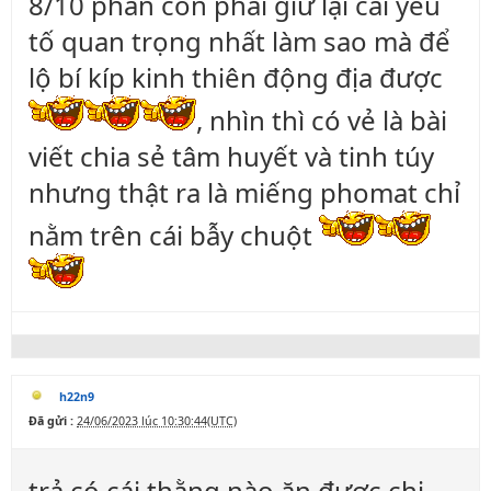
8/10 phần còn phải giữ lại cái yếu
tố quan trọng nhất làm sao mà để
lộ bí kíp kinh thiên động địa được
, nhìn thì có vẻ là bài
viết chia sẻ tâm huyết và tinh túy
nhưng thật ra là miếng phomat chỉ
nằm trên cái bẫy chuột
h22n9
Đã gửi :
24/06/2023 lúc 10:30:44(UTC)
trả có cái thằng nào ăn được chị