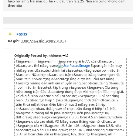
hiệp nó làm 5 trái mặc dù Tài xỉu đầu trận là 2.25. Nên em cũng không dám
theo nữa
PGS.TS
Đã gửi :
13/01/2024 lúc 04:00:25(UTC)
Originally Posted by: nhimret
T&igrave;nh h&igrave;nh m&ugrave;a giải trước của c&aacute;c
b&aacute;c thế n&agrave;o
Esport gần năm nay
nh&agrave; c&aacute;i chỉnh lại c&aacute;c k&egrave;o bỏ nhiều ăn
&iacute;t. N&ecirc;n c&aacute;c trận c&oacute; k&egrave;o ngon rất
&iacute;t. Kh&ocirc;ng đ&aacute;p ứng được nhu cầu bet bủng.
T&ocirc;i hướng dẫn anh em chuyển sang bet b&oacute;ng đ&aacute;
- bỏ nhiều ăn &iacute;t, tập trung v&agrave;o k&egrave;o Xỉu từng
hiệp trong trận đấu, &aacute;p dụng được với mọi trận đấu, mọi giải,
kể cả giải sinh vi&ecirc;n nếu c&oacute; k&egrave;o 1. Chỉ bet từng
hiệp, ưu ti&ecirc;n hiệp 1 (nếu c&ugrave;ng thời điểm c&oacute; 2
trận thoả m&atilde;n điều kiện ở mục 2 m&agrave; 2 hiệp
kh&aacute;c nhau, th&igrave; sẽ chọn trận đang ở hiệp 1) 2. Nếu
b&agrave;n thắng nổ từ ph&uacute;t 0 đến ph&uacute;t 10,
th&igrave; v&agrave;o k&egrave;o xỉu 3.5 hoặc 4.5 ăn &iacute;t (chọn
k&egrave;o xỉu cao nhất, VD b&agrave;n thắng vừa nổ, c&oacute;
k&egrave;o xỉu H1 l&agrave; U3.5 ăn 1.05 th&igrave; chọn U3.5, nếu
c&oacute; U4.5 ăn 1.03 th&igrave; chọn U4.5, kh&ocirc;ng được tham)
3. All in hoặc chia vốn ra th&igrave; tuỳ, t&ocirc;i th&igrave; all in