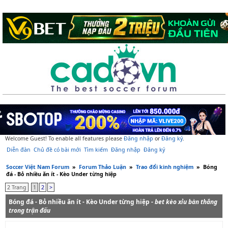
Welcome Guest! To enable all features please
Đăng nhập
or
Đăng ký
.
Diễn đàn
Chủ đề có bài mới
Tìm kiếm
Đăng nhập
Đăng ký
Soccer Việt Nam Forum
»
Forum Thảo Luận
»
Trao đổi kinh nghiệm
»
Bóng
đá - Bỏ nhiều ăn ít - Kèo Under từng hiệp
2 Trang
1
2
>
Bóng đá - Bỏ nhiều ăn ít - Kèo Under từng hiệp -
bet kèo xỉu bàn thắng
trong trận đấu