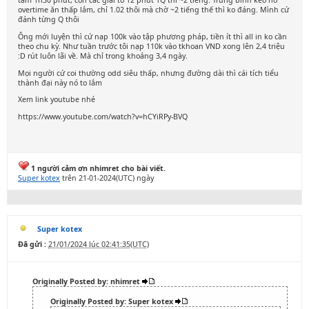
tầm 1h30 phút, còn các giải to 12 phút 1Q thì ~2 tiếng. Trung bình kèo no
overtime ăn thấp lắm, chỉ 1.02 thôi mà chờ ~2 tiếng thế thì ko đáng. Mình cứ
đánh từng Q thôi
Ông mới luyện thì cứ nạp 100k vào tập phương pháp, tiền ít thì all in ko cần
theo chu kỳ. Như tuần trước tôi nạp 110k vào tkhoan VND xong lên 2,4 triệu
:D rút luôn lãi về. Mà chỉ trong khoảng 3,4 ngày.
Mọi người cứ coi thường odd siêu thấp, nhưng đường dài thì cái tích tiểu
thành đại này nó to lắm
Xem link youtube nhé
https://www.youtube.com/watch?v=hCYiRPy-BVQ
1 người cảm ơn nhimret cho bài viết.
Super kotex
trên 21-01-2024(UTC) ngày
Super kotex
Đã gửi :
21/01/2024 lúc 02:41:35(UTC)
Originally Posted by: nhimret
Originally Posted by: Super kotex