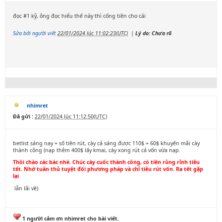
đọc #1 kỹ, ông đọc hiểu thế này thì cống tiền cho cái
Sửa bởi người viết
22/01/2024 lúc 11:02:23(UTC)
|
Lý do: Chưa rõ
nhimret
Đã gửi :
22/01/2024 lúc 11:12:50(UTC)
betlist sáng nay + số tiền rút, cày cả sáng được 110$ + 60$ khuyến mãi cày
thành công (nạp thêm 400$ lấy kmai, cày xong rút cả vốn vừa nạp.
Thôi chào các bác nhé. Chúc cày cuốc thành công, có tiền rủng rỉnh tiêu
tết. Nhớ tuân thủ tuyệt đối phương pháp và chỉ tiêu rút vốn. Ra tết gặp
lại
lẫn lãi về)
1 người cảm ơn nhimret cho bài viết.