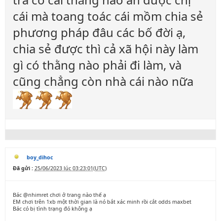
cái mà toang toác cái mồm chia sẻ
phương pháp đâu các bố đời ạ,
chia sẻ được thì cả xã hội này làm
gì có thằng nào phải đi làm, và
cũng chẳng còn nhà cái nào nữa
boy_dihoc
Đã gửi :
25/06/2023 lúc 03:23:01(UTC)
Bác @nhimret chơi ở trang nào thế ạ
EM chơi trên 1xb một thời gian là nó bắt xác minh rồi cắt odds maxbet
Bác có bị tình trạng đó không ạ