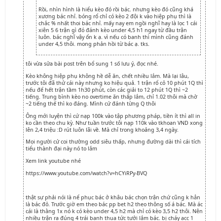
Rồi, nhìn hình là hiểu kèo đó rồi bác. nhưng kèo đó cũng khá
xương bác nhỉ. bóng rổ chỉ có kèo 2 đội k vào hiệp phụ thì là
chắc % nhất thoi bác nhỉ. mấy nay em ngồi nghĩ hay là lọc 1 cái
xiên 5 6 trận gì đó đánh kèo under 4,5 h1 ngay từ đầu trận
luôn. bác nghĩ vậy ổn k ạ. vì nếu có banh thì mình cũng đánh
under 4,5 thôi. mong phản hồi từ bác ạ. tks.
tôi vừa sửa bài post trên bổ sung 1 số lưu ý, đọc nhé.
Kèo không hiệp phụ không hề dễ ăn, chết nhiều lắm. Mà lại lâu,
trước tôi đã thử cái này nhưng ko hiệu quả. 1 trận rổ cỏ 10 phút 1Q thì
nếu để hết trận tầm 1h30 phút, còn các giải to 12 phút 1Q thì ~2
tiếng. Trung bình kèo no overtime ăn thấp lắm, chỉ 1.02 thôi mà chờ
~2 tiếng thế thì ko đáng. Mình cứ đánh từng Q thôi
Ông mới luyện thì cứ nạp 100k vào tập phương pháp, tiền ít thì all in
ko cần theo chu kỳ. Như tuần trước tôi nạp 110k vào tkhoan VND xong
lên 2,4 triệu :D rút luôn lãi về. Mà chỉ trong khoảng 3,4 ngày.
Mọi người cứ coi thường odd siêu thấp, nhưng đường dài thì cái tích
tiểu thành đại này nó to lắm
Xem link youtube nhé
https://www.youtube.com/watch?v=hCYiRPy-BVQ
thật sự phải nói là nể phục bác ở khâu bác chọn trận chứ cũng k hẳn
là bác đỏ. Trước giờ em theo bác pp bet h2 theo thông số á bác. Mà ác
cái là thằng 1x nó k có kèo under 4,5 h2 mà chỉ có kèo 3,5 h2 thôi. Nên
nhiều trận ra đúng 4 trái banh thua tức tưởi lắm bác. bị cháy acc 1