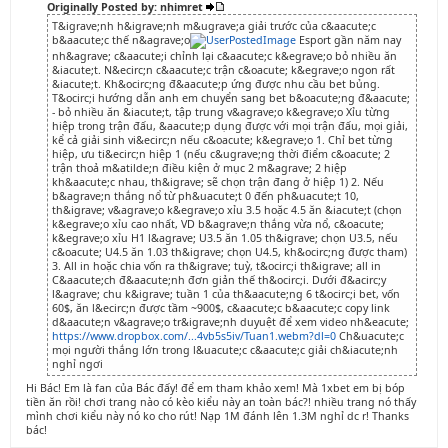
Originally Posted by: nhimret
T&igrave;nh h&igrave;nh m&ugrave;a giải trước của c&aacute;c
b&aacute;c thế n&agrave;o
Esport gần năm nay
nh&agrave; c&aacute;i chỉnh lại c&aacute;c k&egrave;o bỏ nhiều ăn
&iacute;t. N&ecirc;n c&aacute;c trận c&oacute; k&egrave;o ngon rất
&iacute;t. Kh&ocirc;ng đ&aacute;p ứng được nhu cầu bet bủng.
T&ocirc;i hướng dẫn anh em chuyển sang bet b&oacute;ng đ&aacute;
- bỏ nhiều ăn &iacute;t, tập trung v&agrave;o k&egrave;o Xỉu từng
hiệp trong trận đấu, &aacute;p dụng được với mọi trận đấu, mọi giải,
kể cả giải sinh vi&ecirc;n nếu c&oacute; k&egrave;o 1. Chỉ bet từng
hiệp, ưu ti&ecirc;n hiệp 1 (nếu c&ugrave;ng thời điểm c&oacute; 2
trận thoả m&atilde;n điều kiện ở mục 2 m&agrave; 2 hiệp
kh&aacute;c nhau, th&igrave; sẽ chọn trận đang ở hiệp 1) 2. Nếu
b&agrave;n thắng nổ từ ph&uacute;t 0 đến ph&uacute;t 10,
th&igrave; v&agrave;o k&egrave;o xỉu 3.5 hoặc 4.5 ăn &iacute;t (chọn
k&egrave;o xỉu cao nhất, VD b&agrave;n thắng vừa nổ, c&oacute;
k&egrave;o xỉu H1 l&agrave; U3.5 ăn 1.05 th&igrave; chọn U3.5, nếu
c&oacute; U4.5 ăn 1.03 th&igrave; chọn U4.5, kh&ocirc;ng được tham)
3. All in hoặc chia vốn ra th&igrave; tuỳ, t&ocirc;i th&igrave; all in
C&aacute;ch đ&aacute;nh đơn giản thế th&ocirc;i. Dưới đ&acirc;y
l&agrave; chu k&igrave; tuần 1 của th&aacute;ng 6 t&ocirc;i bet, vốn
60$, ăn l&ecirc;n được tầm ~900$, c&aacute;c b&aacute;c copy link
d&aacute;n v&agrave;o tr&igrave;nh duyuệt để xem video nh&eacute;
https://www.dropbox.com/...4vb5s5iv/Tuan1.webm?dl=0
Ch&uacute;c
mọi người thắng lớn trong l&uacute;c c&aacute;c giải ch&iacute;nh
nghỉ ngơi
Hi Bác! Em là fan của Bác đấy! để em tham khảo xem! Mà 1xbet em bị bóp
tiền ăn rồi! chơi trang nào có kèo kiểu này an toàn bác?! nhiều trang nó thấy
mình chơi kiểu này nó ko cho rút! Nạp 1M đánh lên 1.3M nghỉ dc r! Thanks
bác!