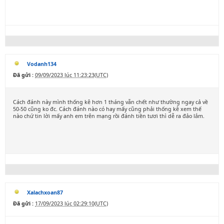
Vodanh134
Đã gửi :
09/09/2023 lúc 11:23:23(UTC)
Cách đánh này mình thống kê hơn 1 tháng vẫn chết như thường ngay cả về
50-50 cũng ko đc. Cách đánh nào có hay mấy cũng phải thống kê xem thế
nào chứ tin lời mấy anh em trên mạng rồi đánh tiền tươi thì dễ ra đảo lắm.
Xalachxoan87
Đã gửi :
17/09/2023 lúc 02:29:10(UTC)