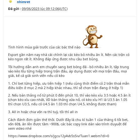
nhimret
Đã gửi :
09/06/2023 lúc 09:12:06(UTC)
Tình hình mùa giải trước của các bác thế nào
Esport gần năm nay nhà cái chỉnh lại các kèo bỏ nhiều ăn ít. Nên các trận có
kèo ngon rất ít. Không đáp ứng được nhu cầu bet bủng.
Tôi hướng dẫn anh em chuyển sang bet bóng đá - bỏ nhiều ăn ít, tập trung
vào kèo Xỉu từng hiệp trong trận đấu, áp dụng được với mọi trận đấu, mọi
giải, kể cả giải sinh viên nếu có kèo
1. Chỉ bet từng hiệp, ưu tiên hiệp 1 (nếu cùng thời điểm có 2 trận thoả mãn
điều kiện ở mục 2 mà 2 hiệp khác nhau, thì sẽ chọn trận đang ở hiệp 1)
2. Nếu bàn thắng nổ từ phút 0 đến phút 10, thì vào kèo xỉu 3.5 hoặc 4.5 ăn ít
(chọn kèo xỉu cao nhất, VD bàn thắng vừa nổ, có kèo xỉu H1 là U3.5 ăn 1.05
thì chọn U3.5, nếu có U4.5 ăn 1.03 thì chọn U4.5, không được tham)
3. All in hoặc chia vốn ra thì tuỳ, tôi thì all in
Cách đánh đơn giản thế thôi. Dưới đây là chu kì tuần 1 của tháng 6 tôi bet,
vốn 60$, ăn lên được tầm ~900$, các bác copy link dán vào trình duyuệt để
xem video nhé
https://www.dropbox.com/s/jgcu12y4vb5s5iv/Tuan1.webm?dl=0