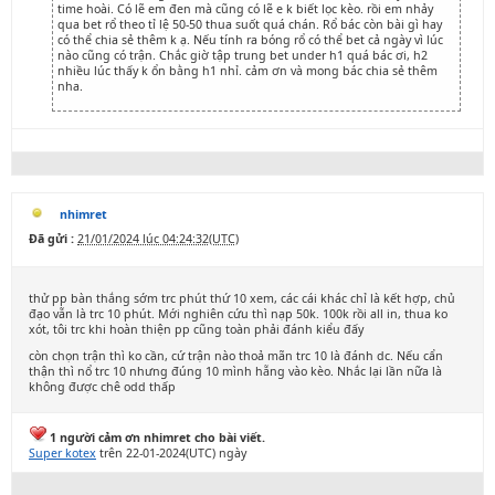
time hoài. Có lẽ em đen mà cũng có lẽ e k biết lọc kèo. rồi em nhảy
qua bet rổ theo tỉ lệ 50-50 thua suốt quá chán. Rổ bác còn bài gì hay
có thể chia sẻ thêm k ạ. Nếu tính ra bóng rổ có thể bet cả ngày vì lúc
nào cũng có trận. Chắc giờ tập trung bet under h1 quá bác ơi, h2
nhiều lúc thấy k ổn bằng h1 nhỉ. cảm ơn và mong bác chia sẻ thêm
nha.
nhimret
Đã gửi :
21/01/2024 lúc 04:24:32(UTC)
thử pp bàn thắng sớm trc phút thứ 10 xem, các cái khác chỉ là kết hợp, chủ
đạo vẫn là trc 10 phút. Mới nghiên cứu thì nạp 50k. 100k rồi all in, thua ko
xót, tôi trc khi hoàn thiện pp cũng toàn phải đánh kiểu đấy
còn chọn trận thì ko cần, cứ trận nào thoả mãn trc 10 là đánh dc. Nếu cẩn
thận thì nổ trc 10 nhưng đúng 10 mình hẵng vào kèo. Nhắc lại lần nữa là
không được chê odd thấp
1 người cảm ơn nhimret cho bài viết.
Super kotex
trên 22-01-2024(UTC) ngày