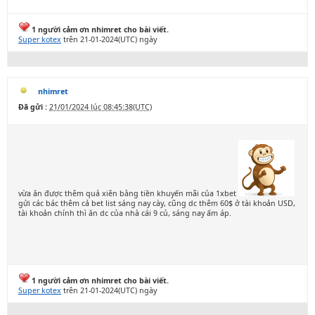
1 người cảm ơn nhimret cho bài viết.
Super kotex
trên 21-01-2024(UTC) ngày
nhimret
Đã gửi :
21/01/2024 lúc 08:45:38(UTC)
vừa ăn được thêm quả xiên bằng tiền khuyến mãi của 1xbet
gửi các bác thêm cả bet list sáng nay cày, cũng dc thêm 60$ ở tài khoản USD,
tài khoản chính thì ăn dc của nhà cái 9 củ, sáng nay ấm áp.
1 người cảm ơn nhimret cho bài viết.
Super kotex
trên 21-01-2024(UTC) ngày