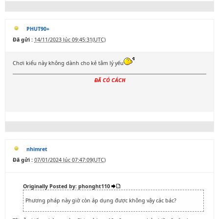
PHUT90+
Đã gửi :
14/11/2023 lúc 09:45:31(UTC)
Chơi kiểu này không dành cho kẻ tâm lý yếu
ĐÃ CÓ CÁCH
nhimret
Đã gửi :
07/01/2024 lúc 07:47:09(UTC)
Originally Posted by: phonght110
Phương pháp này giờ còn áp dụng được không vậy các bác?