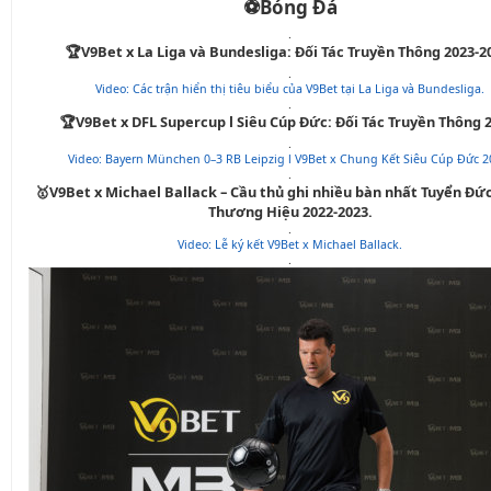
⚽️Bóng Đá
.
🏆V9Bet x La Liga và Bundesliga: Đối Tác Truyền Thông 2023-2
.
Video: Các trận hiển thị tiêu biểu của V9Bet tại La Liga và Bundesliga.
.
🏆V9Bet x DFL Supercup l Siêu Cúp Đức: Đối Tác Truyền Thông 
.
Video: Bayern München 0–3 RB Leipzig l V9Bet x Chung Kết Siêu Cúp Đức 2
.
🥇V9Bet x Michael Ballack – Cầu thủ ghi nhiều bàn nhất Tuyển Đức
Thương Hiệu 2022-2023.
.
Video: Lễ ký kết V9Bet x Michael Ballack.
.