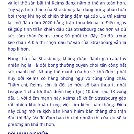
và lợi thế sân bãi thì Reims đang nằm ở thế an toàn hơn.
Tuy vậy, tinh thần của Strasbourg lại đang hưng phấn hơn
bởi trong khi họ có chiến thắng đậm tại cúp QG thì Reims
lại mở đầu năm 2020 bằng trận thua Monaco. Điều ngày
sẽ giúp tinh thần chiến đấu của Strasbourg cao hơn và đủ
sức cầm chân Reims trong 90 phút tới đây. Do đó, trong
kèo châu Á 0.5 thì chọn đầu tư vào cửa Strasbourg vẫn là
hợp lí hơn.
Hàng thủ của Strasbourg không được đánh giá cao, tuy
nhiên họ lại là đội bóng thường xuyên chơi tấn công hết
sức mạnh mẽ. Nhưng thế mạnh của họ sẽ khó được phát
huy bởi Reims có hàng phòng ngự vô cùng vững chãi.
Thậm chí, Reims còn là đội sở hữu số bàn thua ít nhất
League 1 cho tới thời điểm hiện tại ( 10 bàn sau 18 vòng
đấu ). Với điểm mạnh này, Reims sẽ khiến Strasbourg gặp
rất nhiều khó khăn trong việc tìm kiếm bàn thắng. Điều
này cũng mở ra kịch bản khan hiếm bàn thắng cho trận
đấu tới đây. Và để đảm bảo thu lợi nhuận thì cửa xỉu sẽ là
phương án khả thi hơn.
ĐỘI HÌNH DỰ KIẾN: