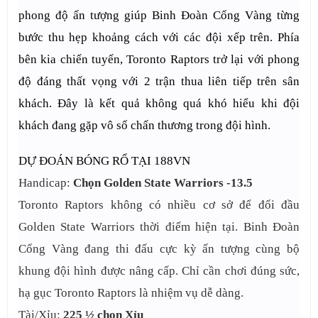
phong độ ấn tượng giúp Binh Đoàn Cổng Vàng từng 
bước thu hẹp khoảng cách với các đội xếp trên. Phía 
bên kia chiến tuyến, Toronto Raptors trở lại với phong 
độ đáng thất vọng với 2 trận thua liên tiếp trên sân 
khách. Đây là kết quả không quá khó hiểu khi đội 
khách đang gặp vô số chấn thương trong đội hình.
DỰ ĐOÁN BÓNG RỔ TẠI 188VN
Handicap:
Chọn Golden State Warriors -13.5
Toronto Raptors không có nhiều cơ sở để đối đầu
Golden State Warriors thời điểm hiện tại. Binh Đoàn
Cổng Vàng đang thi đấu cực kỳ ấn tượng cùng bộ
khung đội hình được nâng cấp. Chỉ cần chơi đúng sức,
hạ gục Toronto Raptors là nhiệm vụ dễ dàng.
Tài/Xỉu:
225 ½ chọn Xỉu