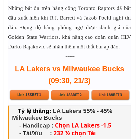
Những bất ổn trên hàng công Toronto Raptors đã bắt
đầu xuất hiện khi R.J. Barrett và Jakob Poeltl nghỉ thi
đấu. Đụng độ hàng phòng ngự được đánh giá của
Golden State Warriors, khả năng cao đoàn quân HLV
Darko Rajakovic sẽ nhận thêm một thất bại áp đảo.
-----
LA Lakers vs Milwaukee Bucks
(09:30, 21/3)
Tỷ lệ thắng:
LA Lakers 55% - 45%
Milwaukee Bucks
Chọn LA Lakers -1.5
-
Handicap
:
232 ½ chọn Tài
-
Tài/Xỉu
: