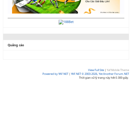
Quảng cáo
View Full Site
|
Yaf Mobile Theme
Powered by YAF.NET
|
YAF.NET © 2003-2026, Yet Another Forum.NET
Thời gian xử lý trang này hết 0.300 giây.