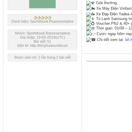
Giải thưởng:
Xe Máy Điện Vinfast
Xe Đạp Điện Yadea i
Tủ Lạnh Samsung Inv
Danh hiệu: Sportsbook Representative
Voucher PNJ & 40+ p
Thời gian: 01/09 – 1
Nhóm: Sportsbook Representative
Cược ngay hôm nay, g
Gia nhập: 19-05-2019(UTC)
Chi tiết xem tại:
bit
Bài viết: 51
Đến từ: http://bit.ly/cadovnforum
Được cảm ơn: 2 lần trong 2 bài viết