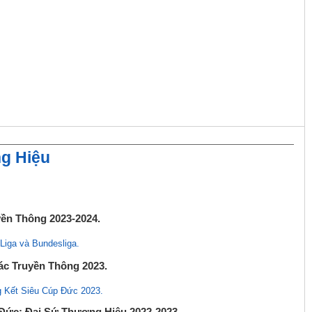
g Hiệu
yền Thông 2023-2024.
 Liga và Bundesliga.
ác Truyền Thông 2023.
g Kết Siêu Cúp Đức 2023.
n Đức: Đại Sứ Thương Hiệu 2022-2023.