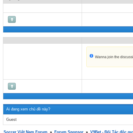
Wanna join the discuss
Ai đang xem chủ đề này?
Guest
Soccer Việt Nam Forum
»
Forum Sponsor
»
V9Bet - Đối Tác độc 