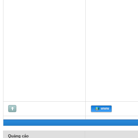
WWW
Quảng cáo