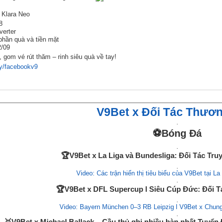
 Klara Neo
8
erter
hần quà và tiền mặt
2/09
om vé rút thăm – rinh siêu quà về tay!
.ly/facebookv9
V9Bet x Đối Tác Thươn
.
⚽️Bóng Đá
.
🏆V9Bet x La Liga và Bundesliga: Đối Tác Tru
.
Video: Các trận hiển thị tiêu biểu của V9Bet tại La
.
🏆V9Bet x DFL Supercup l Siêu Cúp Đức: Đối T
.
Video: Bayern München 0–3 RB Leipzig l V9Bet x Chun
.
🥇V9Bet x Michael Ballack – Cầu thủ ghi nhiều bàn nhất Tuyể