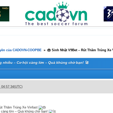
quyền của CADOVN-COOPBE
»
🎂 Sinh Nhật V9Bet – Rút Thăm Trúng Xe V
 nhiều – Cơ hội càng lớn – Quà khủng chờ bạn! 🚀
c 04:57:34(UTC)
út Thăm Trúng Xe Vinfast
 càng lớn – Quà khủng chờ bạn!