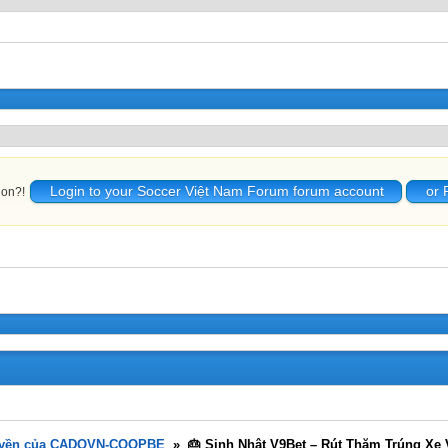
Login to your Soccer Việt Nam Forum forum account
or 
ion?!
quyền của CADOVN-COOPBE
»
🎂 Sinh Nhật V9Bet – Rút Thăm Trúng Xe V