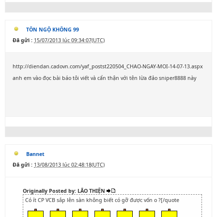
TÔN NGỘ KHÔNG 99
Đã gửi :
15/07/2013 lúc 09:34:07(UTC)
http://diendan.cadovn.com/yaf_postst220504_CHAO-NGAY-MOI-14-07-13.aspx
anh em vào đọc bài báo tôi viết và cẩn thận với tên lừa đảo sniper8888 này
Bannet
Đã gửi :
13/08/2013 lúc 02:48:18(UTC)
Originally Posted by: LÃO THIỆN
Có ít CP VCB sắp lên sàn không biết có gỡ được vốn o ?[/quote