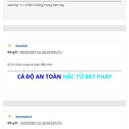
xwintip <<< chiến thắng trong tầm tay
hacmuli
Đã gửi :
09/03/2007 lúc 08:29:00(UTC)
hì hì chúc mua re bán đăt nhé
CÁ ĐỘ AN TOÀN
HẮC TỬ BET PHÁP
moussaoui
Đã gửi :
10/03/2007 lúc 04:54:55(UTC)