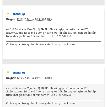
thehai_rg
Đã gửi :
12/09/2008 lúc 08:47:02(UTC)
e có lô đất ở Kha Vạn Cân Q TĐ TPHCM cần gấp tiền nên bán rẻ DT
:8x20m,tương lai có mở đường ngang wa (tới sân bay lun) gần dự án sắp
triển khai giá 8tr /m2 ai wan tâm thi LH: 01267203256
Co bac quan trong nhat la tam ly chu khong phai ki nang
thehai_rg
Đã gửi :
12/09/2008 lúc 08:47:10(UTC)
e có lô đất ở Kha Vạn Cân Q TĐ TPHCM cần gấp tiền nên bán rẻ DT
:8x20m,tương lai có mở đường ngang wa (tới sân bay lun) gần dự án sắp
triển khai giá 8tr /m2 ai wan tâm thi LH: 01267203256
Co bac quan trong nhat la tam ly chu khong phai ki nang