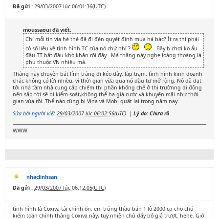
Đã gửi :
29/03/2007 lúc 06:01:36(UTC)
moussaoui đã viết:
Chỉ mỗi tin vỉa hè thế đã đi đến quyết định mua hả bác? Ít ra thì phải
có số liệu về tình hình TC của nó chứ nhỉ ?
Bây h chơi ko ẩu
đâu TT bắt đầu khó khăn rồi đấy . Mà thằng này nghe loáng thoáng là
phụ thuộc VN nhiều mà.
Thằng này chuyên bắt lính tráng đi kéo dây, lắp trạm, tình hình kinh doanh
chắc không có lời nhiều, vì thời gian vừa qua nó đầu tư mở rộng. Nó đã đạt
tới nhà tầm nhà cung cấp chiếm thị phần khống chế ở thị trườnng di động
nên sắp tới sẽ bị kiểm soát,không thể hạ giá cước và khuyến mãi như thời
gian vừa rồi. Thể nào cũng bị Vina và Mobi quật lại trong năm nay.
Sửa bởi người viết
29/03/2007 lúc 06:02:56(UTC)
|
Lý do: Chưa rõ
WWW
nhaclinhsan
Đã gửi :
29/03/2007 lúc 06:12:05(UTC)
tình hình là Coxiva tài chính ổn, em trúng thầu bán 1 lô 2000 cp cho chú
kiểm toán chính thằng Coxiva này, tuy nhiên chú đấy bỏ giá trượt. hehe. Giờ