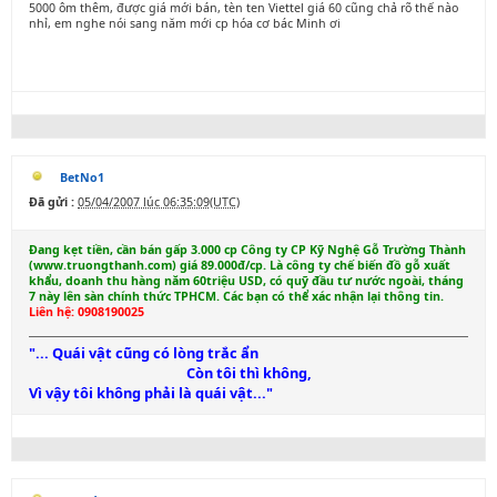
5000 ôm thêm, được giá mới bán, tèn ten Viettel giá 60 cũng chả rõ thế nào
nhỉ, em nghe nói sang năm mới cp hóa cơ bác Minh ơi
BetNo1
Đã gửi :
05/04/2007 lúc 06:35:09(UTC)
Đang kẹt tiền, cần bán gấp 3.000 cp Công ty CP Kỹ Nghệ Gỗ Trường Thành
(www.truongthanh.com) giá 89.000đ/cp. Là công ty chế biến đồ gỗ xuất
khẩu, doanh thu hàng năm 60triệu USD, có quỹ đầu tư nước ngoài, tháng
7 này lên sàn chính thức TPHCM. Các bạn có thể xác nhận lại thông tin.
Liên hệ: 0908190025
"... Quái vật cũng có lòng trắc ẩn
Còn tôi thì không,
Vì vậy tôi không phải là quái vật..."