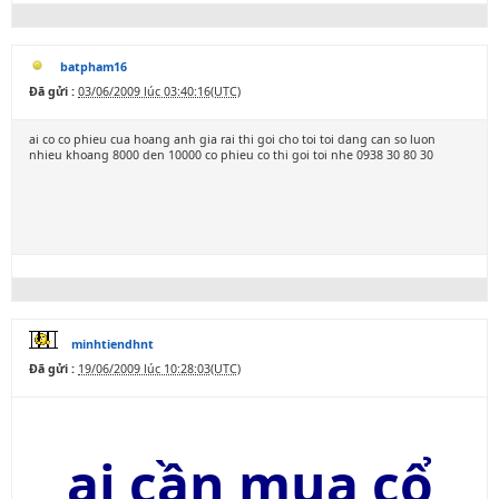
batpham16
Đã gửi :
03/06/2009 lúc 03:40:16(UTC)
ai co co phieu cua hoang anh gia rai thi goi cho toi toi dang can so luon
nhieu khoang 8000 den 10000 co phieu co thi goi toi nhe 0938 30 80 30
minhtiendhnt
Đã gửi :
19/06/2009 lúc 10:28:03(UTC)
ai cần mua cổ