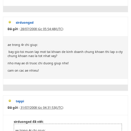
sirduongxd
Đã gửi :
28/07/2008 lúc 05:54:48(UTC)
ae trong 4r chi giup:
bay gio toi muon lap mot tai khoan de kinh doanh chung khoan thi lap o cty
chung khoan nao la tot nhat vay?
nho may ae di truoc chi duong giup nhe!
cam on cac ae nhieu!
teppi
Đã gửi :
31/07/2008 lúc 04:31:53(UTC)
sirduongxd đã viết:
ae trong 4r chi giup: