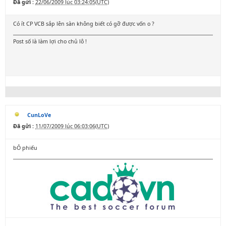
Đã gửi :
22/06/2009 lúc 03:24:05(UTC)
Có ít CP VCB sắp lên sàn không biết có gỡ được vốn o ?
Post số là làm lợi cho chủ lô !
CunLoVe
Đã gửi :
11/07/2009 lúc 06:03:06(UTC)
bỎ phiếu