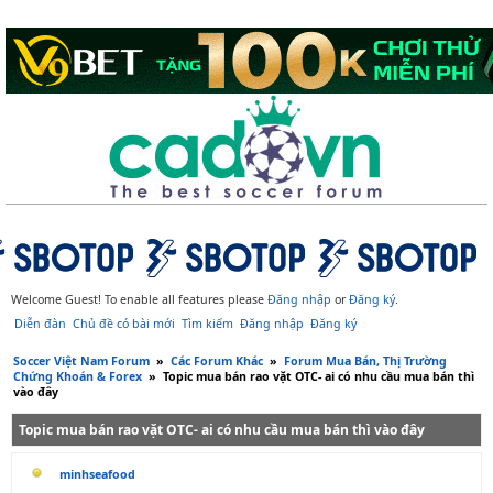
Welcome Guest! To enable all features please
Đăng nhập
or
Đăng ký
.
Diễn đàn
Chủ đề có bài mới
Tìm kiếm
Đăng nhập
Đăng ký
Soccer Việt Nam Forum
»
Các Forum Khác
»
Forum Mua Bán, Thị Trường
Chứng Khoán & Forex
»
Topic mua bán rao vặt OTC- ai có nhu cầu mua bán thì
vào đây
Topic mua bán rao vặt OTC- ai có nhu cầu mua bán thì vào đây
minhseafood