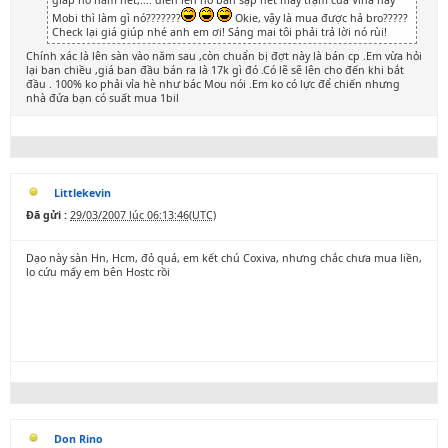
giáp nó nắm hết,.... điên lên nó bắn sập hết mấy trạm của Vina hay
Mobi thì làm gì nó???????
Okie, vậy là mua được hả bro?????
Check lại giá giúp nhé anh em ơi! Sáng mai tôi phải trả lời nó rùi!
Chính xác là lên sàn vào năm sau ,còn chuẩn bị đợt này là bán cp .Em vừa hỏi
lại ban chiều ,giá ban đầu bán ra là 17k gì đó .Có lẽ sẽ lên cho đến khi bắt
đầu . 100% ko phải vỉa hè như bác Mou nói .Em ko có lực để chiến nhưng
nhà đứa bạn có suất mua 1bil
Littlekevin
Đã gửi :
29/03/2007 lúc 06:13:46(UTC)
Dạo này sàn Hn, Hcm, đỏ quá, em kết chú Coxiva, nhưng chắc chưa mua liền,
lo cứu mấy em bên Hostc rồi
Don Rino