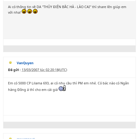
Ai có thông tin về DA "THỦY ĐIỆN BẮC HÀ - LÀO CAI" thì share lên giúp em
với nha!
VanQuyen
Đã gửi :
13/03/2007 lúc 02:20:18(UTC)
Em có 5000 CP Lilama 693, ai có nhu cầu thì PM em nhé. Có bác nào có Ngân
hàng Đông á thì cho em cái giá