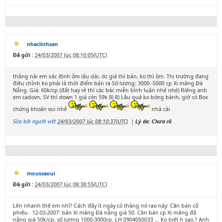
nhaclinhsan
Đã gửi :
24/03/2007 lúc 08:10:05(UTC)
thằng nài em xác định ôm lâu dài, dc giá thì bán, ko thì ôm. Thị trường đang
điều chỉnh ko phải là thời điểm bán ra Số lượng: 3000 -5000 cp Xi măng Đà
Nẵng. Giá: 60k/cp (đắt hay rẻ thì các bác miễn bình luận nhé nhé) Riêng anh
em cadovn, SV thì down 1 giá còn 59k 8) 8) Lâu quá ko bóng bánh, giờ có Box
chứng khoán vui nhể
nhà cái
Sửa bởi người viết
24/03/2007 lúc 08:10:37(UTC)
|
Lý do: Chưa rõ
moussaoui
Đã gửi :
24/03/2007 lúc 08:38:55(UTC)
Lên nhanh thế em nhỉ? Cách đây ít ngày có thằng nó rao này: Cần bán cổ
phiếu · 12-03-2007: bán Xi măng Đà nẵng giá 50. Cần bán cp Xi măng đã
nẵng giá 50k/cp, số lượng 1000-3000cp. LH 0904050033 ... Ko biết h sao.? Anh