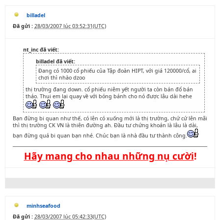
billadel
Đã gửi :
28/03/2007 lúc 03:52:31(UTC)
nt_inc đã viết:
billadel đã viết:
Đang có 1000 cổ phiếu của Tập đoàn HIPT, với giá 120000/cổ, ai
chơi thì nhào dzoo
thị trường đang down. cổ phiếu niêm yết người ta còn bán đổ bán
tháo. Thui em lại quay về với bóng bánh cho nó được lâu dài hehe
Bạn đừng bi quan như thế, có lên có xuống mới là thị trường, chứ cứ lên mãi
thì thị trường CK VN là thiên đường ah. Đầu tư chứng khoán là lâu là dài,
bạn đừng quá bi quan bạn nhé. Chúc bạn là nhà đầu tư thành công.
Hãy mang cho nhau những nụ cười
!
minhseafood
Đã gửi :
28/03/2007 lúc 05:42:33(UTC)