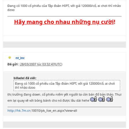
Đang có 1000 cổ phiếu của Tập đoàn HIPT, với giá 120000/cổ, ai chơi thì nhào
dzoo
Hãy mang cho nhau những nụ cười
!
nt_inc
Đã gửi :
28/03/2007 lúc 03:32:47(UTC)
billadel đã viết:
Đang có 1000 cổ phiếu của Tập đoàn HIPT, với giá 120000/cổ, ai chơi
thì nhào dzoo
thị trường đang down. cổ phiếu niêm yết người ta còn bán đổ bán tháo. Thui
em lại quay về với bóng bánh cho nó được lâu dài hehe
http://hk.7m.cn
:10010/pk_live_en.aspx?view=all