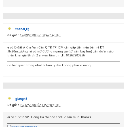
thehai_rg
Đã gửi :
12/09/2008 lúc 08:47:14(UTC)
e có lô đất ở Kha Vạn Cân Q TĐ TPHCM cần gấp tiền nên bán rẻ DT
:8x20m,tương lai có mở đường ngang wa (tới sân bay lun) gần dự án sắp
triển khai giá 8tr /m2 ai wan tâm thi LH: 01267203256
Co bac quan trong nhat la tam ly chu khong phai ki nang
giang45
Đã gửi :
19/12/2008 lúc 11:28:09(UTC)
ai có CP của VPP Hồng Hà thì báo e với. e cần mua. thanks