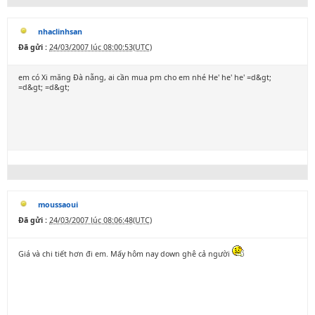
nhaclinhsan
Đã gửi :
24/03/2007 lúc 08:00:53(UTC)
em có Xi măng Đà nẵng, ai cần mua pm cho em nhé He' he' he' =d&gt;
=d&gt; =d&gt;
moussaoui
Đã gửi :
24/03/2007 lúc 08:06:48(UTC)
Giá và chi tiết hơn đi em. Mấy hôm nay down ghê cả người