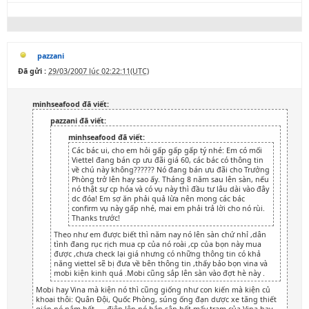
pazzani
Đã gửi :
29/03/2007 lúc 02:22:11(UTC)
minhseafood đã viết:
pazzani đã viết:
minhseafood đã viết:
Các bác ui, cho em hỏi gấp gấp gấp tý nhé: Em có mối
Viettel đang bán cp ưu đãi giá 60, các bác có thông tin
về chú này không?????? Nó đang bán ưu đãi cho Trưởng
Phòng trở lên hay sao ấy. Tháng 8 năm sau lên sàn, nếu
nó thật sự cp hóa và có vụ này thì đầu tư lâu dài vào đây
dc đóa! Em sợ ăn phải quả lừa nên mong các bác
confirm vụ này gấp nhé, mai em phải trả lời cho nó rùi.
Thanks trước!
Theo như em được biết thì năm nay nó lên sàn chứ nhỉ ,dân
tình đang rục rịch mua cp của nó roài ,cp của bọn này mua
được ,chưa check lại giá nhưng có những thông tin có khả
năng viettel sẽ bị đưa về bên thông tin ,thấy bảo bọn vina và
mobi kiện kinh quá .Mobi cũng sắp lên sàn vào đợt hè này .
Mobi hay Vina mà kiện nó thì cũng giống như con kiến mà kiện củ
khoai thôi: Quân Đội, Quốc Phòng, súng ống đạn dược xe tăng thiết