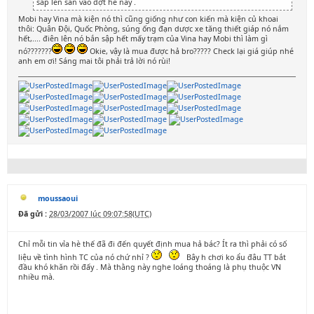
sắp lên sàn vào đợt hè này .
Mobi hay Vina mà kiện nó thì cũng giống như con kiến mà kiện củ khoai
thôi: Quân Đội, Quốc Phòng, súng ống đạn dược xe tăng thiết giáp nó nắm
hết,.... điên lên nó bắn sập hết mấy trạm của Vina hay Mobi thì làm gì
nó???????
Okie, vậy là mua được hả bro????? Check lại giá giúp nhé
anh em ơi! Sáng mai tôi phải trả lời nó rùi!
moussaoui
Đã gửi :
28/03/2007 lúc 09:07:58(UTC)
Chỉ mỗi tin vỉa hè thế đã đi đến quyết định mua hả bác? Ít ra thì phải có số
liệu về tình hình TC của nó chứ nhỉ ?
Bây h chơi ko ẩu đâu TT bắt
đầu khó khăn rồi đấy . Mà thằng này nghe loáng thoáng là phụ thuộc VN
nhiều mà.