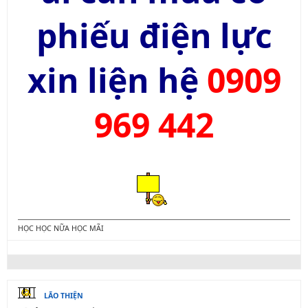
phiếu điện lực
xin liện hệ
0909
969 442
HỌC HỌC NỮA HỌC MÃI
LÃO THIỆN