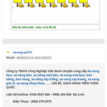
]
Món ăn thích nhất : măm cả lô lẫn đề
xenangtay2013
Đã gửi :
06/03/2015 lúc 04:27:20(UTC)
Công ty TNHH Công Nghiệp Việt Xanh chuyên cung cấp
Xe nang
ban
,
xe nâng bàn
,
xe nâng mặt bàn
,
xe nang mat ban
,
bàn
nâng
,
ban nang
,
xe nâng cây kiểng
,
xe nang cay kieng
,
xe nang
giá rẻ
, xe nang nhap khau
…
… GIÁ RẺ, GIAO HÀNG TRÊN TOÀN
QUỐC.
Liên hệ hotline: 0168.9547.060 – 0908.204.096 Ms Linh
- Điện Thoại : (08)6 279.0375