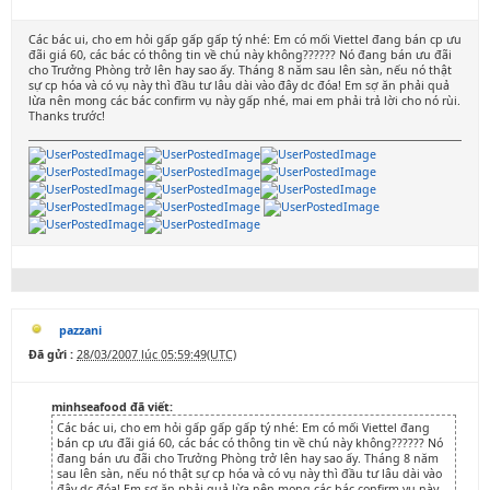
Các bác ui, cho em hỏi gấp gấp gấp tý nhé: Em có mối Viettel đang bán cp ưu
đãi giá 60, các bác có thông tin về chú này không?????? Nó đang bán ưu đãi
cho Trưởng Phòng trở lên hay sao ấy. Tháng 8 năm sau lên sàn, nếu nó thật
sự cp hóa và có vụ này thì đầu tư lâu dài vào đây dc đóa! Em sợ ăn phải quả
lừa nên mong các bác confirm vụ này gấp nhé, mai em phải trả lời cho nó rùi.
Thanks trước!
pazzani
Đã gửi :
28/03/2007 lúc 05:59:49(UTC)
minhseafood đã viết:
Các bác ui, cho em hỏi gấp gấp gấp tý nhé: Em có mối Viettel đang
bán cp ưu đãi giá 60, các bác có thông tin về chú này không?????? Nó
đang bán ưu đãi cho Trưởng Phòng trở lên hay sao ấy. Tháng 8 năm
sau lên sàn, nếu nó thật sự cp hóa và có vụ này thì đầu tư lâu dài vào
đây dc đóa! Em sợ ăn phải quả lừa nên mong các bác confirm vụ này