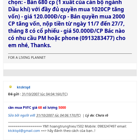
chọn: - Bán 680 cp (1 xuất của cán bộ ngành
Dầu khí) với đầy đủ quyền mua 1020CP tăng
vốn) - giá 120.000Đ/cp - Bán quyền mua 2000
CP tăng vốn, nộp tiền từ ngày 11/7 đến 27/7,
tháng 8 có cổ phiếu - giá 50.000Đ/CP Bác nào
có nhu cầu PM hoặc phone (0913283477) cho
em nhé, Thanks.
FOR A LIVING PLANNET
ktcktqd
Đã gửi :
31/10/2007 lúc 04:04:16(UTC)
cần mua PVFC giá
68
số lượng
5000
Sửa bởi người viết
31/10/2007 lúc 04:06:17(UTC)
|
Lý do: Chưa rõ
================== YM! hoangtrunghieu1502 Mobile: 0983247497 email:
ktcktqd@gmail.com
==> hãy đánh theo cách của bạn..!