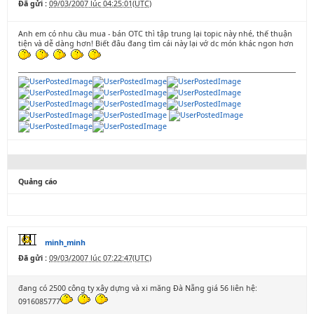
Đã gửi :
09/03/2007 lúc 04:25:01(UTC)
Anh em có nhu cầu mua - bán OTC thì tập trung lại topic này nhé, thế thuận
tiện và dễ dàng hơn! Biết đâu đang tìm cái này lại vớ dc món khác ngon hơn
Quảng cáo
minh_minh
Đã gửi :
09/03/2007 lúc 07:22:47(UTC)
đang có 2500 công ty xây dựng và xi măng Đà Nẵng giá 56 liên hệ:
0916085777