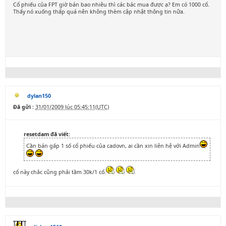
Cổ phiếu của FPT giờ bán bao nhiêu thì các bác mua được ạ? Em có 1000 cổ.
Thấy nó xuống thấp quá nên không thèm cập nhật thông tin nữa.
dylan150
Đã gửi :
31/01/2009 lúc 05:45:11(UTC)
resetdam đã viết:
Cần bán gấp 1 số cổ phiếu của cadovn, ai cần xin liên hệ với Admin
cổ này chắc cũng phải tầm 30k/1 cổ.