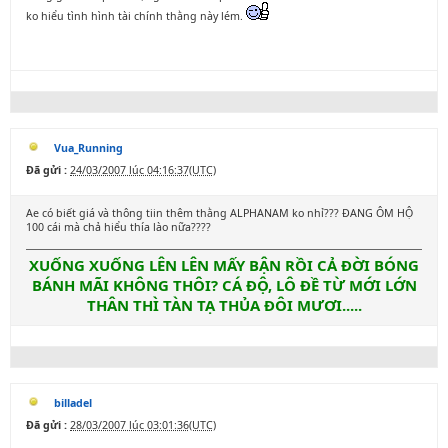
ko hiểu tình hình tài chính thằng này lém.
Vua_Running
Đã gửi :
24/03/2007 lúc 04:16:37(UTC)
Ae có biết giá và thông tiin thêm thằng ALPHANAM ko nhỉ??? ĐANG ÔM HỘ
100 cái mà chả hiểu thía lào nữa????
XUỐNG XUỐNG LÊN LÊN MẤY BẬN RỒI CẢ ĐỜI BÓNG
BÁNH MÃI KHÔNG THÔI? CÁ ĐỘ, LÔ ĐỀ TỪ MỚI LỚN
THÂN THÌ TÀN TẠ THỦA ĐÔI MƯƠI.....
billadel
Đã gửi :
28/03/2007 lúc 03:01:36(UTC)