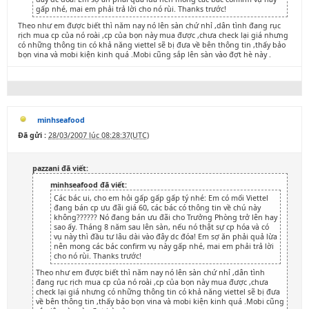
gấp nhé, mai em phải trả lời cho nó rùi. Thanks trước!
Theo như em được biết thì năm nay nó lên sàn chứ nhỉ ,dân tình đang rục
rịch mua cp của nó roài ,cp của bọn này mua được ,chưa check lại giá nhưng
có những thông tin có khả năng viettel sẽ bị đưa về bên thông tin ,thấy bảo
bọn vina và mobi kiện kinh quá .Mobi cũng sắp lên sàn vào đợt hè này .
minhseafood
Đã gửi :
28/03/2007 lúc 08:28:37(UTC)
pazzani đã viết:
minhseafood đã viết:
Các bác ui, cho em hỏi gấp gấp gấp tý nhé: Em có mối Viettel
đang bán cp ưu đãi giá 60, các bác có thông tin về chú này
không?????? Nó đang bán ưu đãi cho Trưởng Phòng trở lên hay
sao ấy. Tháng 8 năm sau lên sàn, nếu nó thật sự cp hóa và có
vụ này thì đầu tư lâu dài vào đây dc đóa! Em sợ ăn phải quả lừa
nên mong các bác confirm vụ này gấp nhé, mai em phải trả lời
cho nó rùi. Thanks trước!
Theo như em được biết thì năm nay nó lên sàn chứ nhỉ ,dân tình
đang rục rịch mua cp của nó roài ,cp của bọn này mua được ,chưa
check lại giá nhưng có những thông tin có khả năng viettel sẽ bị đưa
về bên thông tin ,thấy bảo bọn vina và mobi kiện kinh quá .Mobi cũng