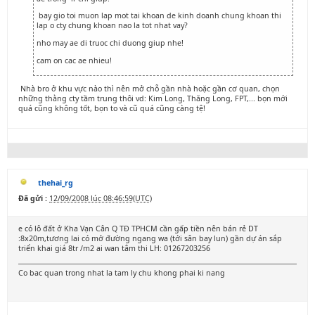
bay gio toi muon lap mot tai khoan de kinh doanh chung khoan thi
lap o cty chung khoan nao la tot nhat vay?
nho may ae di truoc chi duong giup nhe!
cam on cac ae nhieu!
Nhà bro ở khu vực nào thì nên mở chỗ gần nhà hoặc gần cơ quan, chọn
những thằng cty tầm trung thôi vd: Kim Long, Thăng Long, FPT,... bọn mới
quá cũng không tốt, bọn to và cũ quá cũng càng tệ!
thehai_rg
Đã gửi :
12/09/2008 lúc 08:46:59(UTC)
e có lô đất ở Kha Vạn Cân Q TĐ TPHCM cần gấp tiền nên bán rẻ DT
:8x20m,tương lai có mở đường ngang wa (tới sân bay lun) gần dự án sắp
triển khai giá 8tr /m2 ai wan tâm thi LH: 01267203256
Co bac quan trong nhat la tam ly chu khong phai ki nang