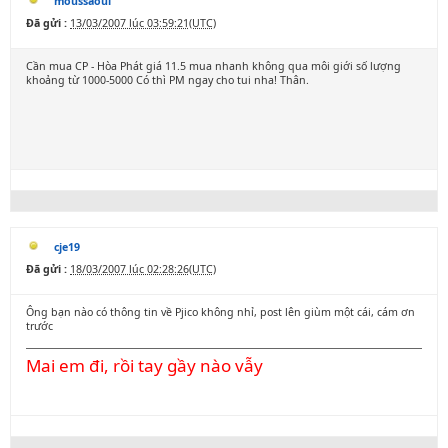
moussaoui
Đã gửi :
13/03/2007 lúc 03:59:21(UTC)
Cần mua CP - Hòa Phát giá 11.5 mua nhanh không qua môi giới số lượng
khoảng từ 1000-5000 Có thì PM ngay cho tui nha! Thân.
cje19
Đã gửi :
18/03/2007 lúc 02:28:26(UTC)
Ông bạn nào có thông tin về Pjico không nhỉ, post lên giùm một cái, cám ơn
trước
Mai em đi, rồi tay gầy nào vẫy