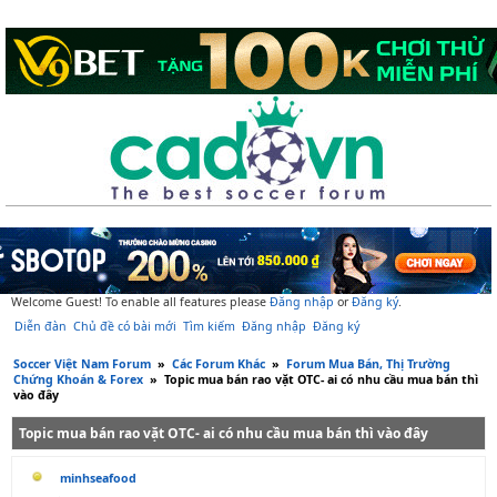
Welcome Guest! To enable all features please
Đăng nhập
or
Đăng ký
.
Diễn đàn
Chủ đề có bài mới
Tìm kiếm
Đăng nhập
Đăng ký
Soccer Việt Nam Forum
»
Các Forum Khác
»
Forum Mua Bán, Thị Trường
Chứng Khoán & Forex
»
Topic mua bán rao vặt OTC- ai có nhu cầu mua bán thì
vào đây
Topic mua bán rao vặt OTC- ai có nhu cầu mua bán thì vào đây
minhseafood