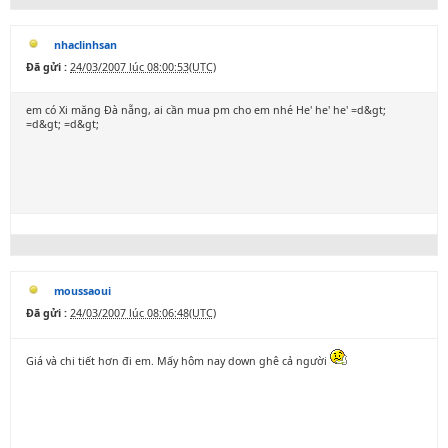
nhaclinhsan
Đã gửi :
24/03/2007 lúc 08:00:53(UTC)
em có Xi măng Đà nẵng, ai cần mua pm cho em nhé He' he' he' =d&gt;
=d&gt; =d&gt;
moussaoui
Đã gửi :
24/03/2007 lúc 08:06:48(UTC)
Giá và chi tiết hơn đi em. Mấy hôm nay down ghê cả người