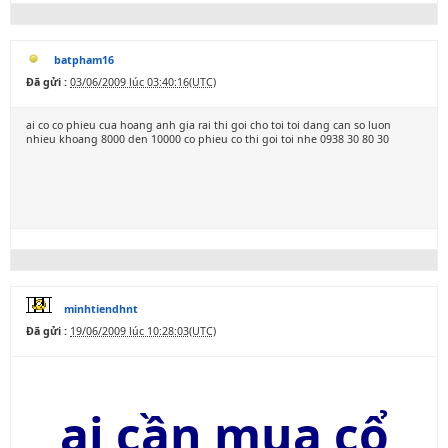
batpham16
Đã gửi :
03/06/2009 lúc 03:40:16(UTC)
ai co co phieu cua hoang anh gia rai thi goi cho toi toi dang can so luon
nhieu khoang 8000 den 10000 co phieu co thi goi toi nhe 0938 30 80 30
minhtiendhnt
Đã gửi :
19/06/2009 lúc 10:28:03(UTC)
ai cần mua cổ