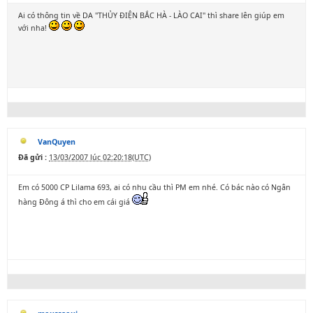
Ai có thông tin về DA "THỦY ĐIỆN BẮC HÀ - LÀO CAI" thì share lên giúp em
với nha!
VanQuyen
Đã gửi :
13/03/2007 lúc 02:20:18(UTC)
Em có 5000 CP Lilama 693, ai có nhu cầu thì PM em nhé. Có bác nào có Ngân
hàng Đông á thì cho em cái giá