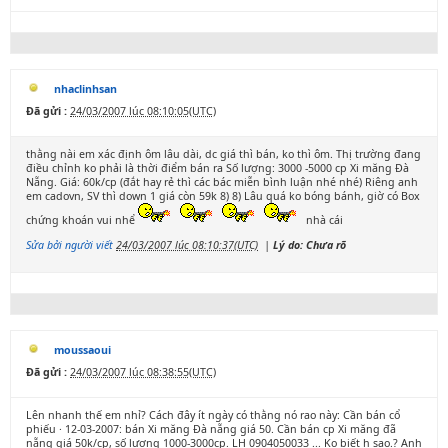
nhaclinhsan
Đã gửi :
24/03/2007 lúc 08:10:05(UTC)
thằng nài em xác định ôm lâu dài, dc giá thì bán, ko thì ôm. Thị trường đang
điều chỉnh ko phải là thời điểm bán ra Số lượng: 3000 -5000 cp Xi măng Đà
Nẵng. Giá: 60k/cp (đắt hay rẻ thì các bác miễn bình luận nhé nhé) Riêng anh
em cadovn, SV thì down 1 giá còn 59k 8) 8) Lâu quá ko bóng bánh, giờ có Box
chứng khoán vui nhể
nhà cái
Sửa bởi người viết
24/03/2007 lúc 08:10:37(UTC)
|
Lý do: Chưa rõ
moussaoui
Đã gửi :
24/03/2007 lúc 08:38:55(UTC)
Lên nhanh thế em nhỉ? Cách đây ít ngày có thằng nó rao này: Cần bán cổ
phiếu · 12-03-2007: bán Xi măng Đà nẵng giá 50. Cần bán cp Xi măng đã
nẵng giá 50k/cp, số lượng 1000-3000cp. LH 0904050033 ... Ko biết h sao.? Anh