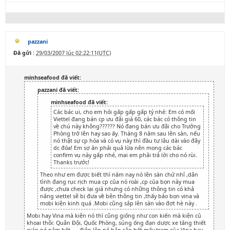
pazzani
Đã gửi :
29/03/2007 lúc 02:22:11(UTC)
minhseafood đã viết:
pazzani đã viết:
minhseafood đã viết:
Các bác ui, cho em hỏi gấp gấp gấp tý nhé: Em có mối
Viettel đang bán cp ưu đãi giá 60, các bác có thông tin
về chú này không?????? Nó đang bán ưu đãi cho Trưởng
Phòng trở lên hay sao ấy. Tháng 8 năm sau lên sàn, nếu
nó thật sự cp hóa và có vụ này thì đầu tư lâu dài vào đây
dc đóa! Em sợ ăn phải quả lừa nên mong các bác
confirm vụ này gấp nhé, mai em phải trả lời cho nó rùi.
Thanks trước!
Theo như em được biết thì năm nay nó lên sàn chứ nhỉ ,dân
tình đang rục rịch mua cp của nó roài ,cp của bọn này mua
được ,chưa check lại giá nhưng có những thông tin có khả
năng viettel sẽ bị đưa về bên thông tin ,thấy bảo bọn vina và
mobi kiện kinh quá .Mobi cũng sắp lên sàn vào đợt hè này .
Mobi hay Vina mà kiện nó thì cũng giống như con kiến mà kiện củ
khoai thôi: Quân Đội, Quốc Phòng, súng ống đạn dược xe tăng thiết