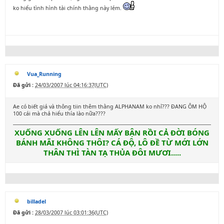
ko hiểu tình hình tài chính thằng này lém.
Vua_Running
Đã gửi :
24/03/2007 lúc 04:16:37(UTC)
Ae có biết giá và thông tiin thêm thằng ALPHANAM ko nhỉ??? ĐANG ÔM HỘ
100 cái mà chả hiểu thía lào nữa????
XUỐNG XUỐNG LÊN LÊN MẤY BẬN RỒI CẢ ĐỜI BÓNG
BÁNH MÃI KHÔNG THÔI? CÁ ĐỘ, LÔ ĐỀ TỪ MỚI LỚN
THÂN THÌ TÀN TẠ THỦA ĐÔI MƯƠI.....
billadel
Đã gửi :
28/03/2007 lúc 03:01:36(UTC)