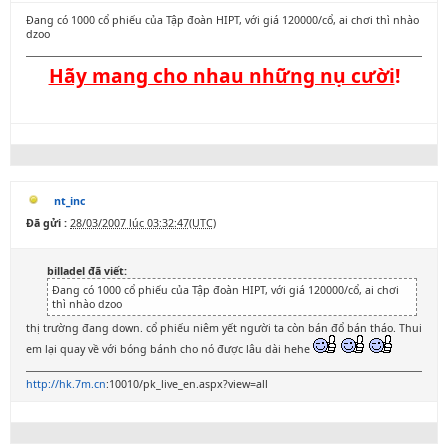
Đang có 1000 cổ phiếu của Tập đoàn HIPT, với giá 120000/cổ, ai chơi thì nhào
dzoo
Hãy mang cho nhau những nụ cười
!
nt_inc
Đã gửi :
28/03/2007 lúc 03:32:47(UTC)
billadel đã viết:
Đang có 1000 cổ phiếu của Tập đoàn HIPT, với giá 120000/cổ, ai chơi
thì nhào dzoo
thị trường đang down. cổ phiếu niêm yết người ta còn bán đổ bán tháo. Thui
em lại quay về với bóng bánh cho nó được lâu dài hehe
http://hk.7m.cn
:10010/pk_live_en.aspx?view=all