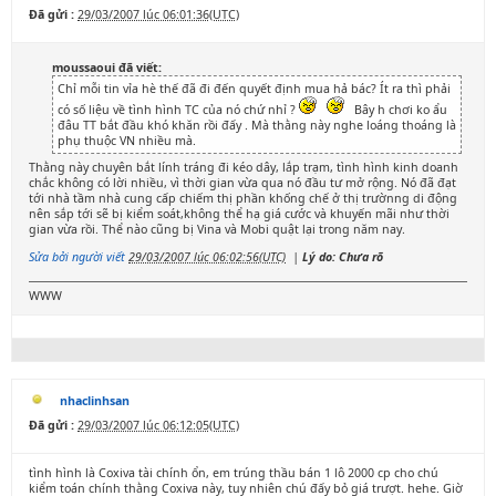
Đã gửi :
29/03/2007 lúc 06:01:36(UTC)
moussaoui đã viết:
Chỉ mỗi tin vỉa hè thế đã đi đến quyết định mua hả bác? Ít ra thì phải
có số liệu về tình hình TC của nó chứ nhỉ ?
Bây h chơi ko ẩu
đâu TT bắt đầu khó khăn rồi đấy . Mà thằng này nghe loáng thoáng là
phụ thuộc VN nhiều mà.
Thằng này chuyên bắt lính tráng đi kéo dây, lắp trạm, tình hình kinh doanh
chắc không có lời nhiều, vì thời gian vừa qua nó đầu tư mở rộng. Nó đã đạt
tới nhà tầm nhà cung cấp chiếm thị phần khống chế ở thị trườnng di động
nên sắp tới sẽ bị kiểm soát,không thể hạ giá cước và khuyến mãi như thời
gian vừa rồi. Thể nào cũng bị Vina và Mobi quật lại trong năm nay.
Sửa bởi người viết
29/03/2007 lúc 06:02:56(UTC)
|
Lý do: Chưa rõ
WWW
nhaclinhsan
Đã gửi :
29/03/2007 lúc 06:12:05(UTC)
tình hình là Coxiva tài chính ổn, em trúng thầu bán 1 lô 2000 cp cho chú
kiểm toán chính thằng Coxiva này, tuy nhiên chú đấy bỏ giá trượt. hehe. Giờ