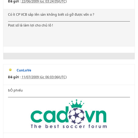
Đã gửi :
22/06/2009 lúc 03:24:05(UTC)
Có ít CP VCB sắp lên sàn không biết có gỡ được vốn o ?
Post số là làm lợi cho chủ lô !
CunLoVe
Đã gửi :
11/07/2009 lúc 06:03:06(UTC)
bỎ phiếu