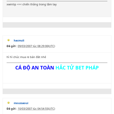
xwintip <<< chiến thắng trong tầm tay
hacmuli
Đã gửi :
09/03/2007 lúc 08:29:00(UTC)
hì hì chúc mua re bán đăt nhé
CÁ ĐỘ AN TOÀN
HẮC TỬ BET PHÁP
moussaoui
Đã gửi :
10/03/2007 lúc 04:54:55(UTC)