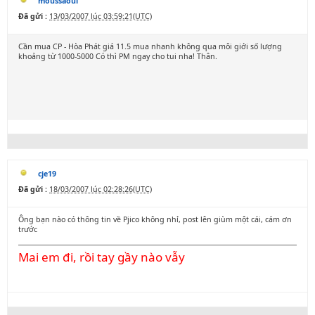
moussaoui
Đã gửi :
13/03/2007 lúc 03:59:21(UTC)
Cần mua CP - Hòa Phát giá 11.5 mua nhanh không qua môi giới số lượng
khoảng từ 1000-5000 Có thì PM ngay cho tui nha! Thân.
cje19
Đã gửi :
18/03/2007 lúc 02:28:26(UTC)
Ông bạn nào có thông tin về Pjico không nhỉ, post lên giùm một cái, cám ơn
trước
Mai em đi, rồi tay gầy nào vẫy