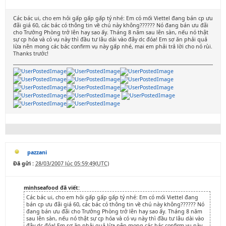
Các bác ui, cho em hỏi gấp gấp gấp tý nhé: Em có mối Viettel đang bán cp ưu
đãi giá 60, các bác có thông tin về chú này không?????? Nó đang bán ưu đãi
cho Trưởng Phòng trở lên hay sao ấy. Tháng 8 năm sau lên sàn, nếu nó thật
sự cp hóa và có vụ này thì đầu tư lâu dài vào đây dc đóa! Em sợ ăn phải quả
lừa nên mong các bác confirm vụ này gấp nhé, mai em phải trả lời cho nó rùi.
Thanks trước!
pazzani
Đã gửi :
28/03/2007 lúc 05:59:49(UTC)
minhseafood đã viết:
Các bác ui, cho em hỏi gấp gấp gấp tý nhé: Em có mối Viettel đang
bán cp ưu đãi giá 60, các bác có thông tin về chú này không?????? Nó
đang bán ưu đãi cho Trưởng Phòng trở lên hay sao ấy. Tháng 8 năm
sau lên sàn, nếu nó thật sự cp hóa và có vụ này thì đầu tư lâu dài vào
đây dc đóa! Em sợ ăn phải quả lừa nên mong các bác confirm vụ này