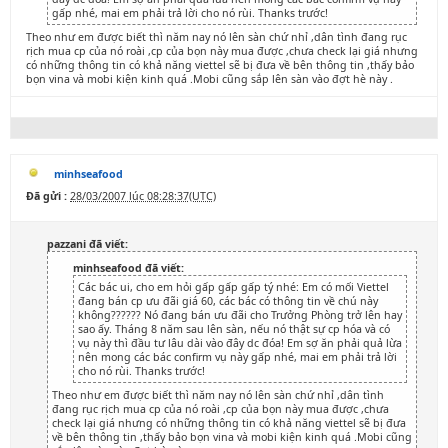
gấp nhé, mai em phải trả lời cho nó rùi. Thanks trước!
Theo như em được biết thì năm nay nó lên sàn chứ nhỉ ,dân tình đang rục
rịch mua cp của nó roài ,cp của bọn này mua được ,chưa check lại giá nhưng
có những thông tin có khả năng viettel sẽ bị đưa về bên thông tin ,thấy bảo
bọn vina và mobi kiện kinh quá .Mobi cũng sắp lên sàn vào đợt hè này .
minhseafood
Đã gửi :
28/03/2007 lúc 08:28:37(UTC)
pazzani đã viết:
minhseafood đã viết:
Các bác ui, cho em hỏi gấp gấp gấp tý nhé: Em có mối Viettel
đang bán cp ưu đãi giá 60, các bác có thông tin về chú này
không?????? Nó đang bán ưu đãi cho Trưởng Phòng trở lên hay
sao ấy. Tháng 8 năm sau lên sàn, nếu nó thật sự cp hóa và có
vụ này thì đầu tư lâu dài vào đây dc đóa! Em sợ ăn phải quả lừa
nên mong các bác confirm vụ này gấp nhé, mai em phải trả lời
cho nó rùi. Thanks trước!
Theo như em được biết thì năm nay nó lên sàn chứ nhỉ ,dân tình
đang rục rịch mua cp của nó roài ,cp của bọn này mua được ,chưa
check lại giá nhưng có những thông tin có khả năng viettel sẽ bị đưa
về bên thông tin ,thấy bảo bọn vina và mobi kiện kinh quá .Mobi cũng