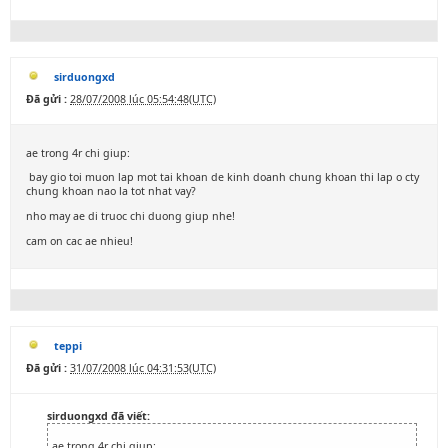
sirduongxd
Đã gửi :
28/07/2008 lúc 05:54:48(UTC)
ae trong 4r chi giup:
bay gio toi muon lap mot tai khoan de kinh doanh chung khoan thi lap o cty
chung khoan nao la tot nhat vay?
nho may ae di truoc chi duong giup nhe!
cam on cac ae nhieu!
teppi
Đã gửi :
31/07/2008 lúc 04:31:53(UTC)
sirduongxd đã viết:
ae trong 4r chi giup: