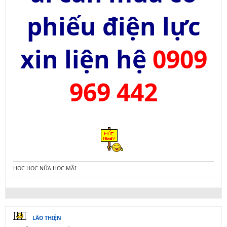
phiếu điện lực
xin liện hệ
0909
969 442
HỌC HỌC NỮA HỌC MÃI
LÃO THIỆN