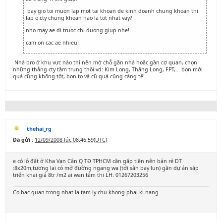
bay gio toi muon lap mot tai khoan de kinh doanh chung khoan thi
lap o cty chung khoan nao la tot nhat vay?
nho may ae di truoc chi duong giup nhe!
cam on cac ae nhieu!
Nhà bro ở khu vực nào thì nên mở chỗ gần nhà hoặc gần cơ quan, chọn
những thằng cty tầm trung thôi vd: Kim Long, Thăng Long, FPT,... bọn mới
quá cũng không tốt, bọn to và cũ quá cũng càng tệ!
thehai_rg
Đã gửi :
12/09/2008 lúc 08:46:59(UTC)
e có lô đất ở Kha Vạn Cân Q TĐ TPHCM cần gấp tiền nên bán rẻ DT
:8x20m,tương lai có mở đường ngang wa (tới sân bay lun) gần dự án sắp
triển khai giá 8tr /m2 ai wan tâm thi LH: 01267203256
Co bac quan trong nhat la tam ly chu khong phai ki nang