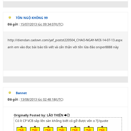
TÔN NGỘ KHÔNG 99
Đã gửi :
15/07/2013 lúc 09:34:07(UTC)
http://diendan.cadovn.com/yaf_postst220504_CHAO-NGAY-MOI-14-07-13.aspx
anh em vào đọc bài báo tôi viết và cẩn thận với tên lừa đảo sniper8888 này
Bannet
Đã gửi :
13/08/2013 lúc 02:48:18(UTC)
Originally Posted by: LÃO THIỆN
Có ít CP VCB sắp lên sàn không biết có gỡ được vốn o ?[/quote