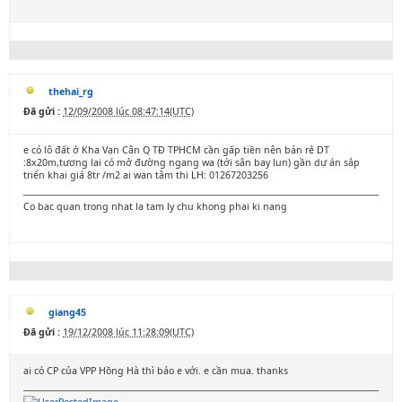
thehai_rg
Đã gửi :
12/09/2008 lúc 08:47:14(UTC)
e có lô đất ở Kha Vạn Cân Q TĐ TPHCM cần gấp tiền nên bán rẻ DT
:8x20m,tương lai có mở đường ngang wa (tới sân bay lun) gần dự án sắp
triển khai giá 8tr /m2 ai wan tâm thi LH: 01267203256
Co bac quan trong nhat la tam ly chu khong phai ki nang
giang45
Đã gửi :
19/12/2008 lúc 11:28:09(UTC)
ai có CP của VPP Hồng Hà thì báo e với. e cần mua. thanks