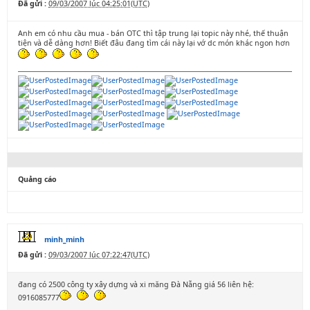
Đã gửi :
09/03/2007 lúc 04:25:01(UTC)
Anh em có nhu cầu mua - bán OTC thì tập trung lại topic này nhé, thế thuận
tiện và dễ dàng hơn! Biết đâu đang tìm cái này lại vớ dc món khác ngon hơn
Quảng cáo
minh_minh
Đã gửi :
09/03/2007 lúc 07:22:47(UTC)
đang có 2500 công ty xây dựng và xi măng Đà Nẵng giá 56 liên hệ:
0916085777