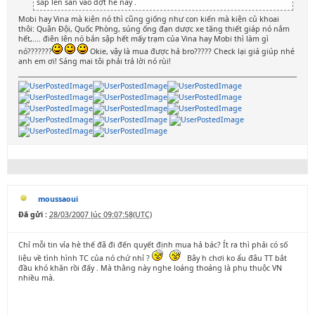
sắp lên sàn vào đợt hè này .
Mobi hay Vina mà kiện nó thì cũng giống như con kiến mà kiện củ khoai
thôi: Quân Đội, Quốc Phòng, súng ống đạn dược xe tăng thiết giáp nó nắm
hết,.... điên lên nó bắn sập hết mấy trạm của Vina hay Mobi thì làm gì
nó???????
Okie, vậy là mua được hả bro????? Check lại giá giúp nhé
anh em ơi! Sáng mai tôi phải trả lời nó rùi!
moussaoui
Đã gửi :
28/03/2007 lúc 09:07:58(UTC)
Chỉ mỗi tin vỉa hè thế đã đi đến quyết định mua hả bác? Ít ra thì phải có số
liệu về tình hình TC của nó chứ nhỉ ?
Bây h chơi ko ẩu đâu TT bắt
đầu khó khăn rồi đấy . Mà thằng này nghe loáng thoáng là phụ thuộc VN
nhiều mà.