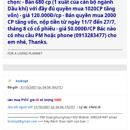
chọn: - Bán 680 cp (1 xuất của cán bộ ngành
Dầu khí) với đầy đủ quyền mua 1020CP tăng
vốn) - giá 120.000Đ/cp - Bán quyền mua 2000
CP tăng vốn, nộp tiền từ ngày 11/7 đến 27/7,
tháng 8 có cổ phiếu - giá 50.000Đ/CP Bác nào
có nhu cầu PM hoặc phone (0913283477) cho
em nhé, Thanks.
FOR A LIVING PLANNET
ktcktqd
Đã gửi :
31/10/2007 lúc 04:04:16(UTC)
cần mua PVFC giá
68
số lượng
5000
Sửa bởi người viết
31/10/2007 lúc 04:06:17(UTC)
|
Lý do: Chưa rõ
================== YM! hoangtrunghieu1502 Mobile: 0983247497 email:
ktcktqd@gmail.com
==> hãy đánh theo cách của bạn..!