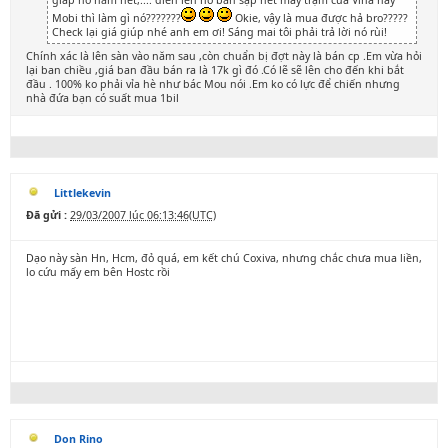
giáp nó nắm hết,.... điên lên nó bắn sập hết mấy trạm của Vina hay
Mobi thì làm gì nó???????
Okie, vậy là mua được hả bro?????
Check lại giá giúp nhé anh em ơi! Sáng mai tôi phải trả lời nó rùi!
Chính xác là lên sàn vào năm sau ,còn chuẩn bị đợt này là bán cp .Em vừa hỏi
lại ban chiều ,giá ban đầu bán ra là 17k gì đó .Có lẽ sẽ lên cho đến khi bắt
đầu . 100% ko phải vỉa hè như bác Mou nói .Em ko có lực để chiến nhưng
nhà đứa bạn có suất mua 1bil
Littlekevin
Đã gửi :
29/03/2007 lúc 06:13:46(UTC)
Dạo này sàn Hn, Hcm, đỏ quá, em kết chú Coxiva, nhưng chắc chưa mua liền,
lo cứu mấy em bên Hostc rồi
Don Rino