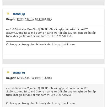
thehai_rg
Đã gửi :
12/09/2008 lúc 08:47:02(UTC)
e có lô đất ở Kha Vạn Cân Q TĐ TPHCM cần gấp tiền nên bán rẻ DT
:8x20m,tương lai có mở đường ngang wa (tới sân bay lun) gần dự án sắp
triển khai giá 8tr /m2 ai wan tâm thi LH: 01267203256
Co bac quan trong nhat la tam ly chu khong phai ki nang
thehai_rg
Đã gửi :
12/09/2008 lúc 08:47:10(UTC)
e có lô đất ở Kha Vạn Cân Q TĐ TPHCM cần gấp tiền nên bán rẻ DT
:8x20m,tương lai có mở đường ngang wa (tới sân bay lun) gần dự án sắp
triển khai giá 8tr /m2 ai wan tâm thi LH: 01267203256
Co bac quan trong nhat la tam ly chu khong phai ki nang