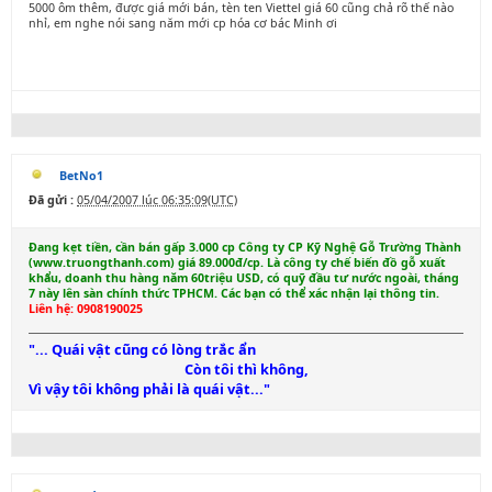
5000 ôm thêm, được giá mới bán, tèn ten Viettel giá 60 cũng chả rõ thế nào
nhỉ, em nghe nói sang năm mới cp hóa cơ bác Minh ơi
BetNo1
Đã gửi :
05/04/2007 lúc 06:35:09(UTC)
Đang kẹt tiền, cần bán gấp 3.000 cp Công ty CP Kỹ Nghệ Gỗ Trường Thành
(www.truongthanh.com) giá 89.000đ/cp. Là công ty chế biến đồ gỗ xuất
khẩu, doanh thu hàng năm 60triệu USD, có quỹ đầu tư nước ngoài, tháng
7 này lên sàn chính thức TPHCM. Các bạn có thể xác nhận lại thông tin.
Liên hệ: 0908190025
"... Quái vật cũng có lòng trắc ẩn
Còn tôi thì không,
Vì vậy tôi không phải là quái vật..."