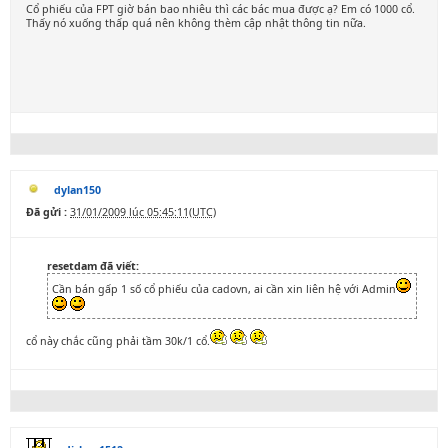
Cổ phiếu của FPT giờ bán bao nhiêu thì các bác mua được ạ? Em có 1000 cổ.
Thấy nó xuống thấp quá nên không thèm cập nhật thông tin nữa.
dylan150
Đã gửi :
31/01/2009 lúc 05:45:11(UTC)
resetdam đã viết:
Cần bán gấp 1 số cổ phiếu của cadovn, ai cần xin liên hệ với Admin
cổ này chắc cũng phải tầm 30k/1 cổ.