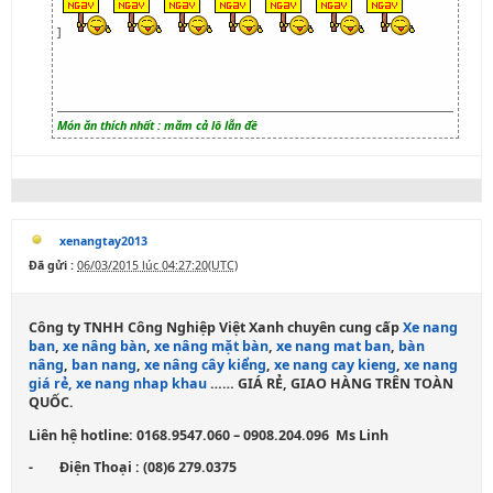
]
Món ăn thích nhất : măm cả lô lẫn đề
xenangtay2013
Đã gửi :
06/03/2015 lúc 04:27:20(UTC)
Công ty TNHH Công Nghiệp Việt Xanh chuyên cung cấp
Xe nang
ban
,
xe nâng bàn
,
xe nâng mặt bàn
,
xe nang mat ban
,
bàn
nâng
,
ban nang
,
xe nâng cây kiểng
,
xe nang cay kieng
,
xe nang
giá rẻ
, xe nang nhap khau
…
… GIÁ RẺ, GIAO HÀNG TRÊN TOÀN
QUỐC.
Liên hệ hotline: 0168.9547.060 – 0908.204.096 Ms Linh
- Điện Thoại : (08)6 279.0375