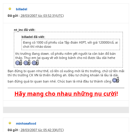
billadel
Đã gửi :
28/03/2007 lúc 03:52:31(UTC)
nt_inc đã viết:
billadel đã viết:
Đang có 1000 cổ phiếu của Tập đoàn HIPT, với giá 120000/cổ, ai
chơi thì nhào dzoo
thị trường đang down. cổ phiếu niêm yết người ta còn bán đổ bán
tháo. Thui em lại quay về với bóng bánh cho nó được lâu dài hehe
Bạn đừng bi quan như thế, có lên có xuống mới là thị trường, chứ cứ lên mãi
thì thị trường CK VN là thiên đường ah. Đầu tư chứng khoán là lâu là dài,
bạn đừng quá bi quan bạn nhé. Chúc bạn là nhà đầu tư thành công.
Hãy mang cho nhau những nụ cười
!
minhseafood
Đã gửi :
28/03/2007 lúc 05:42:33(UTC)