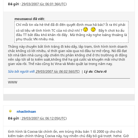
Đã gửi :
29/03/2007 lúc 06:01:36(UTC)
moussaoui đã viết:
Chỉ mỗi tin vỉa hè thế đã đi đến quyết định mua hả bác? Ít ra thì phải
có số liệu về tình hình TC của nó chứ nhỉ ?
Bây h chơi ko ẩu
đâu TT bắt đầu khó khăn rồi đấy . Mà thằng này nghe loáng thoáng là
phụ thuộc VN nhiều mà.
Thằng này chuyên bắt lính tráng đi kéo dây, lắp trạm, tình hình kinh doanh
chắc không có lời nhiều, vì thời gian vừa qua nó đầu tư mở rộng. Nó đã đạt
tới nhà tầm nhà cung cấp chiếm thị phần khống chế ở thị trườnng di động
nên sắp tới sẽ bị kiểm soát,không thể hạ giá cước và khuyến mãi như thời
gian vừa rồi. Thể nào cũng bị Vina và Mobi quật lại trong năm nay.
Sửa bởi người viết
29/03/2007 lúc 06:02:56(UTC)
|
Lý do: Chưa rõ
WWW
nhaclinhsan
Đã gửi :
29/03/2007 lúc 06:12:05(UTC)
tình hình là Coxiva tài chính ổn, em trúng thầu bán 1 lô 2000 cp cho chú
kiểm toán chính thằng Coxiva này, tuy nhiên chú đấy bỏ giá trượt. hehe. Giờ