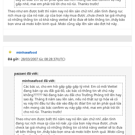
gấp nhé, mai em phải trả lời cho nó rùi. Thanks trước!
Theo như em được biết thì năm nay nó lên sàn chứ nhỉ ,dân tình đang rục
rịch mua cp của nó roài ,cp của bọn này mua được ,chưa check lại giá nhưng
có những thông tin có khả năng viettel sẽ bị đưa về bên thông tin ,thấy bảo
bọn vina và mobi kiện kinh quá .Mobi cũng sắp lên sàn vào đợt hè này .
minhseafood
Đã gửi :
28/03/2007 lúc 08:28:37(UTC)
pazzani đã viết:
minhseafood đã viết:
Các bác ui, cho em hỏi gấp gấp gấp tý nhé: Em có mối Viettel
đang bán cp ưu đãi giá 60, các bác có thông tin về chú này
không?????? Nó đang bán ưu đãi cho Trưởng Phòng trở lên hay
sao ấy. Tháng 8 năm sau lên sàn, nếu nó thật sự cp hóa và có
vụ này thì đầu tư lâu dài vào đây dc đóa! Em sợ ăn phải quả lừa
nên mong các bác confirm vụ này gấp nhé, mai em phải trả lời
cho nó rùi. Thanks trước!
Theo như em được biết thì năm nay nó lên sàn chứ nhỉ ,dân tình
đang rục rịch mua cp của nó roài ,cp của bọn này mua được ,chưa
check lại giá nhưng có những thông tin có khả năng viettel sẽ bị đưa
về bên thông tin ,thấy bảo bọn vina và mobi kiện kinh quá .Mobi cũng