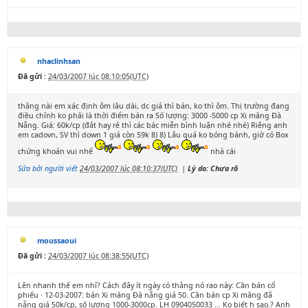
nhaclinhsan
Đã gửi :
24/03/2007 lúc 08:10:05(UTC)
thằng nài em xác định ôm lâu dài, dc giá thì bán, ko thì ôm. Thị trường đang
điều chỉnh ko phải là thời điểm bán ra Số lượng: 3000 -5000 cp Xi măng Đà
Nẵng. Giá: 60k/cp (đắt hay rẻ thì các bác miễn bình luận nhé nhé) Riêng anh
em cadovn, SV thì down 1 giá còn 59k 8) 8) Lâu quá ko bóng bánh, giờ có Box
chứng khoán vui nhể
nhà cái
Sửa bởi người viết
24/03/2007 lúc 08:10:37(UTC)
|
Lý do: Chưa rõ
moussaoui
Đã gửi :
24/03/2007 lúc 08:38:55(UTC)
Lên nhanh thế em nhỉ? Cách đây ít ngày có thằng nó rao này: Cần bán cổ
phiếu · 12-03-2007: bán Xi măng Đà nẵng giá 50. Cần bán cp Xi măng đã
nẵng giá 50k/cp, số lượng 1000-3000cp. LH 0904050033 ... Ko biết h sao.? Anh