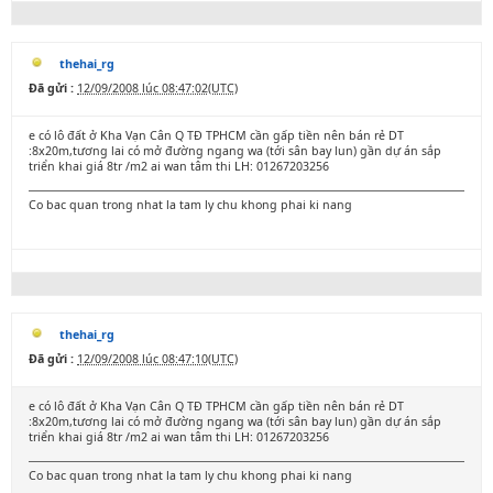
thehai_rg
Đã gửi :
12/09/2008 lúc 08:47:02(UTC)
e có lô đất ở Kha Vạn Cân Q TĐ TPHCM cần gấp tiền nên bán rẻ DT
:8x20m,tương lai có mở đường ngang wa (tới sân bay lun) gần dự án sắp
triển khai giá 8tr /m2 ai wan tâm thi LH: 01267203256
Co bac quan trong nhat la tam ly chu khong phai ki nang
thehai_rg
Đã gửi :
12/09/2008 lúc 08:47:10(UTC)
e có lô đất ở Kha Vạn Cân Q TĐ TPHCM cần gấp tiền nên bán rẻ DT
:8x20m,tương lai có mở đường ngang wa (tới sân bay lun) gần dự án sắp
triển khai giá 8tr /m2 ai wan tâm thi LH: 01267203256
Co bac quan trong nhat la tam ly chu khong phai ki nang