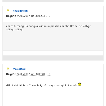
nhaclinhsan
Đã gửi :
24/03/2007 lúc 08:00:53(UTC)
em có Xi măng Đà nẵng, ai cần mua pm cho em nhé He' he' he' =d&gt;
=d&gt; =d&gt;
moussaoui
Đã gửi :
24/03/2007 lúc 08:06:48(UTC)
Giá và chi tiết hơn đi em. Mấy hôm nay down ghê cả người