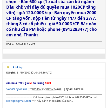
chọn: - Bán 680 cp (1 xuất của cán bộ ngành
Dầu khí) với đầy đủ quyền mua 1020CP tăng
vốn) - giá 120.000Đ/cp - Bán quyền mua 2000
CP tăng vốn, nộp tiền từ ngày 11/7 đến 27/7,
tháng 8 có cổ phiếu - giá 50.000Đ/CP Bác nào
có nhu cầu PM hoặc phone (0913283477) cho
em nhé, Thanks.
FOR A LIVING PLANNET
ktcktqd
Đã gửi :
31/10/2007 lúc 04:04:16(UTC)
cần mua PVFC giá
68
số lượng
5000
Sửa bởi người viết
31/10/2007 lúc 04:06:17(UTC)
|
Lý do: Chưa rõ
================== YM! hoangtrunghieu1502 Mobile: 0983247497 email:
ktcktqd@gmail.com
==> hãy đánh theo cách của bạn..!