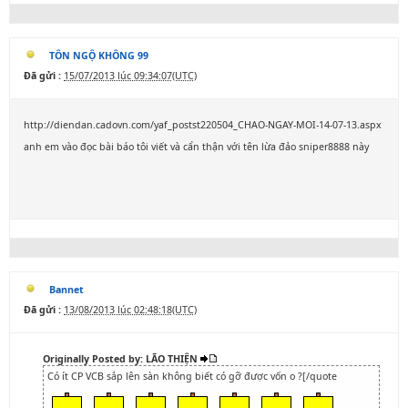
TÔN NGỘ KHÔNG 99
Đã gửi :
15/07/2013 lúc 09:34:07(UTC)
http://diendan.cadovn.com/yaf_postst220504_CHAO-NGAY-MOI-14-07-13.aspx
anh em vào đọc bài báo tôi viết và cẩn thận với tên lừa đảo sniper8888 này
Bannet
Đã gửi :
13/08/2013 lúc 02:48:18(UTC)
Originally Posted by: LÃO THIỆN
Có ít CP VCB sắp lên sàn không biết có gỡ được vốn o ?[/quote