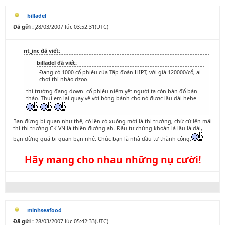
billadel
Đã gửi :
28/03/2007 lúc 03:52:31(UTC)
nt_inc đã viết:
billadel đã viết:
Đang có 1000 cổ phiếu của Tập đoàn HIPT, với giá 120000/cổ, ai
chơi thì nhào dzoo
thị trường đang down. cổ phiếu niêm yết người ta còn bán đổ bán
tháo. Thui em lại quay về với bóng bánh cho nó được lâu dài hehe
Bạn đừng bi quan như thế, có lên có xuống mới là thị trường, chứ cứ lên mãi
thì thị trường CK VN là thiên đường ah. Đầu tư chứng khoán là lâu là dài,
bạn đừng quá bi quan bạn nhé. Chúc bạn là nhà đầu tư thành công.
Hãy mang cho nhau những nụ cười
!
minhseafood
Đã gửi :
28/03/2007 lúc 05:42:33(UTC)