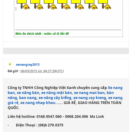
]
Món ăn thích nhất : măm cả lô lẫn đề
xenangtay2013
Đã gửi :
06/03/2015 lúc 04:27:20(UTC)
Công ty TNHH Công Nghiệp Việt Xanh chuyên cung cấp
Xe nang
ban
,
xe nâng bàn
,
xe nâng mặt bàn
,
xe nang mat ban
,
bàn
nâng
,
ban nang
,
xe nâng cây kiểng
,
xe nang cay kieng
,
xe nang
giá rẻ
, xe nang nhap khau
…
… GIÁ RẺ, GIAO HÀNG TRÊN TOÀN
QUỐC.
Liên hệ hotline: 0168.9547.060 – 0908.204.096 Ms Linh
- Điện Thoại : (08)6 279.0375