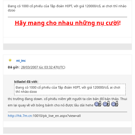
Đang có 1000 cổ phiếu của Tập đoàn HIPT, với giá 120000/cổ, ai chơi thì nhào
dzoo
Hãy mang cho nhau những nụ cười
!
nt_inc
Đã gửi :
28/03/2007 lúc 03:32:47(UTC)
billadel đã viết:
Đang có 1000 cổ phiếu của Tập đoàn HIPT, với giá 120000/cổ, ai chơi
thì nhào dzoo
thị trường đang down. cổ phiếu niêm yết người ta còn bán đổ bán tháo. Thui
em lại quay về với bóng bánh cho nó được lâu dài hehe
http://hk.7m.cn
:10010/pk_live_en.aspx?view=all