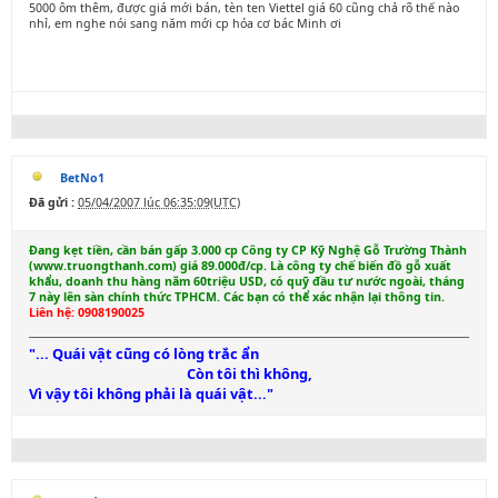
5000 ôm thêm, được giá mới bán, tèn ten Viettel giá 60 cũng chả rõ thế nào
nhỉ, em nghe nói sang năm mới cp hóa cơ bác Minh ơi
BetNo1
Đã gửi :
05/04/2007 lúc 06:35:09(UTC)
Đang kẹt tiền, cần bán gấp 3.000 cp Công ty CP Kỹ Nghệ Gỗ Trường Thành
(www.truongthanh.com) giá 89.000đ/cp. Là công ty chế biến đồ gỗ xuất
khẩu, doanh thu hàng năm 60triệu USD, có quỹ đầu tư nước ngoài, tháng
7 này lên sàn chính thức TPHCM. Các bạn có thể xác nhận lại thông tin.
Liên hệ: 0908190025
"... Quái vật cũng có lòng trắc ẩn
Còn tôi thì không,
Vì vậy tôi không phải là quái vật..."