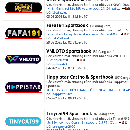
(70 đang xem)
Các khuyến mãi, chương trình mới nhất của K9Win Spo
Nhận định, soi kèo MU vs Liverpool, 21h30 ngày...
bởi
k9win.viet
03-05-2026 lúc 01:58:53(UTC)
FaFa191 Sportbook
(84 đang xem)
Các khuyến mãi, chương trình mới nhất của FaFa191 Sp
Nhận định bóng đá Galatasaray vs Molde 2h00...
bởi
fafa191.viet
29-08-2023 lúc 02:58:59(UTC)
VNLOTO Sportsbook
(51 đang xem)
Các khuyến mãi, chương trình mới nhất của VNLOTO
Giới thiệu VNLOTO
bởi
nphon424
04-04-2023 lúc 07:41:01(UTC)
Happistar Casino & Sportbook
(97 đang 
Các khuyến mãi, chương trình mới nhất của Happistar 
Sportbook
#HAPPISTAR CHIẾN THẮNG ĐỀ CỬ NEWCOMER OF YEAR.
bởi
happistar.viet
05-07-2022 lúc 08:19:26(UTC)
Tinycat99 Sportbook
(48 đang xem)
Các khuyến mãi, chương trình mới nhất của Tinycat99 
Scr99vn.com dự đoán : Strasbourg 0.5 FT . Xỉu...
bởi
lannguyen2020