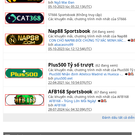
bởi
Ngô Mai Đan
05-10-2023 lúc 05:22:13(UTC)
ST666 Sportsbook (Không truy cập)
Các khuyến mãi, chương trình mới nhất của ST666
Nap88 Sportsbook
(54 đang xem)
Các khuyến mãi, chương trình mới nhất của Nap88
CON CHÓ NAP88.ĐÒI CHỨNG TỪ XÁC MINH.XÁC...
bởi
abacasino99
05-10-2023 lúc 12:12:54(UTC)
Plus500 Tỷ số trượt
(62 đang xem)
Các khuyến mãi, chương trình mới nhất của Plus500 Tỷ s
Plus500 Nhận định Atletico Madrid vs Huesca -...
bởi
plus500.viet
22-04-2021 lúc 10:54:07(UTC)
AFB168 Sportsbook
(67 đang xem)
Các khuyến mãi, chương trình mới nhất của AFB168
AFB168 – Trúng Lớn Mỗi Ngày!
bởi
AFB168
28-07-2024 lúc 04:32:09(UTC)
Đánh dấu tất cả diễn