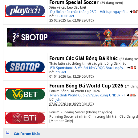
Forum Special Soccer
(39 đang xem)
Xiên và các kèo đặc biệt
Dự đoán kèo chắc thắng 26/2 – Hốt bạc ngay tối...
bởi
SBOTOP.viet
25-02-2025 lúc 02:09:28(UTC)
Forum Các Giải Bóng Đá Khác
(63 đang x
Thảo luận các thông tin về các giải bóng đá khác
BTi Sportsbook & V9: Soi kèo VĐQG Brazil ngày...
bởi
bti.viet
01-04-2026 lúc 12:29:05(UTC)
Forum Bóng Đá World Cup 2026
(71 đan
Forum Bóng Đá World Cup 2026
Nhận định World Cup 7/7/2026 cùng UNDER FT
bởi
john
07-07-2026 lúc 10:29:04(UTC)
Forum Running Soccer (Không truy cập)
Running Soccer và nhận định trong khi trận đấu đang d
[Member Only]
Các Forum Khác