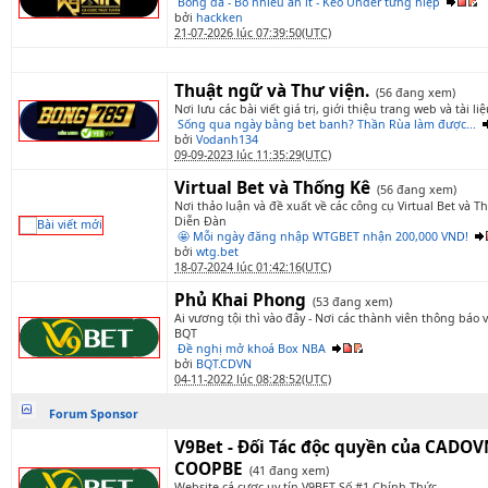
Bóng đá - Bỏ nhiều ăn ít - Kèo Under từng hiệp
bởi
hackken
21-07-2026 lúc 07:39:50(UTC)
Thuật ngữ và Thư viện.
(56 đang xem)
Nơi lưu các bài viết giá trị, giới thiệu trang web và tài li
Sống qua ngày bằng bet banh? Thần Rùa làm được...
bởi
Vodanh134
09-09-2023 lúc 11:35:29(UTC)
Virtual Bet và Thống Kê
(56 đang xem)
Nơi thảo luận và đề xuất về các công cụ Virtual Bet và 
Diễn Đàn
🤩 Mỗi ngày đăng nhập WTGBET nhận 200,000 VND!
bởi
wtg.bet
18-07-2024 lúc 01:42:16(UTC)
Phủ Khai Phong
(53 đang xem)
Ai vương tội thì vào đây - Nơi các thành viên thông báo
BQT
Đề nghị mở khoá Box NBA
bởi
BQT.CDVN
04-11-2022 lúc 08:28:52(UTC)
Forum Sponsor
V9Bet - Đối Tác độc quyền của CADOV
COOPBE
(41 đang xem)
Website cá cược uy tín V9BET Số #1 Chính Thức