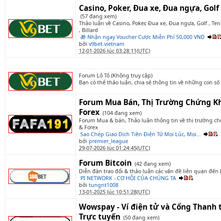
Casino, Poker, Đua xe, Đua ngựa, Golf 
(57 đang xem)
Thảo luận về Casino, Poker, Đua xe, Đua ngựa, Golf , Ten
, Billard
🎁 Nhận ngay Voucher Cược Miễn Phí 50,000 VND
bởi
v9bet.vietnam
12-01-2026 lúc 03:28:11(UTC)
Forum Lô Tô (Không truy cập)
Bạn có thể thảo luận, chia sẻ thông tin về những con s
Forum Mua Bán, Thị Trường Chứng K
Forex
(104 đang xem)
Forum Mua & bán, Thảo luận thông tin về thị trường c
& Forex
Sao Chép Giao Dịch Tiền Điện Tử Mọi Lúc, Mọi...
bởi
premier_league
29-07-2026 lúc 01:24:45(UTC)
Forum Bitcoin
(42 đang xem)
Diễn đàn trao đổi & thảo luận các vấn đề liên quan đến 
PI NETWORK - CƠ HỘI CỦA CHÚNG TA
bởi
tungnt1008
13-01-2025 lúc 10:51:28(UTC)
Wowspay - Ví điện tử và Cổng Thanh 
Trực tuyến
(50 đang xem)