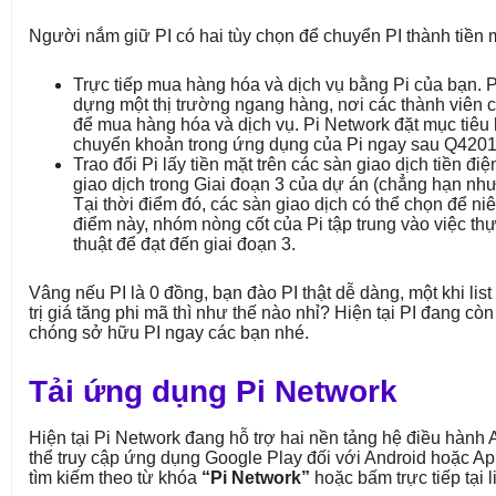
Người nắm giữ PI có hai tùy chọn để chuyển PI thành tiền 
Trực tiếp mua hàng hóa và dịch vụ bằng Pi của bạn. 
dựng một thị trường ngang hàng, nơi các thành viên có 
để mua hàng hóa và dịch vụ. Pi Network đặt mục tiêu
chuyển khoản trong ứng dụng của Pi ngay sau Q4201
Trao đổi Pi lấy tiền mặt trên các sàn giao dịch tiền đi
giao dịch trong Giai đoạn 3 của dự án (chẳng hạn như
Tại thời điểm đó, các sàn giao dịch có thể chọn để niê
điểm này, nhóm nòng cốt của Pi tập trung vào việc thự
thuật để đạt đến giai đoạn 3.
Vâng nếu PI là 0 đồng, bạn đào PI thật dễ dàng, một khi list 
trị giá tăng phi mã thì như thế nào nhỉ? Hiện tại PI đang c
chóng sở hữu PI ngay các bạn nhé.
Tải ứng dụng Pi Network
Hiện tại Pi Network đang hỗ trợ hai nền tảng hệ điều hành 
thể truy cập ứng dụng Google Play đối với Android hoặc Ap
tìm kiếm theo từ khóa
“Pi Network”
hoặc bấm trực tiếp tại l