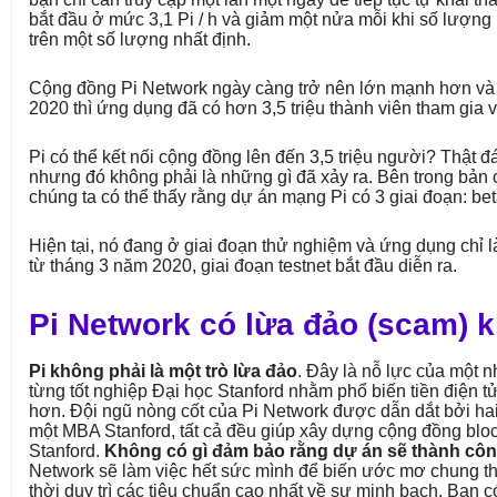
bắt đầu ở mức 3,1 Pi / h và giảm một nửa mỗi khi số lượng
trên một số lượng nhất định.
Cộng đồng Pi Network ngày càng trở nên lớn mạnh hơn và
2020 thì ứng dụng đã có hơn 3,5 triệu thành viên tham gia vớ
Pi có thể kết nối cộng đồng lên đến 3,5 triệu người? Thật đ
nhưng đó không phải là những gì đã xảy ra. Bên trong bản 
chúng ta có thể thấy rằng dự án mạng Pi có 3 giai đoạn: bet
Hiện tại, nó đang ở giai đoạn thử nghiệm và ứng dụng chỉ l
từ tháng 3 năm 2020, giai đoạn testnet bắt đầu diễn ra.
Pi Network có lừa đảo (scam) 
Pi không phải là một trò lừa đảo
. Đây là nỗ lực của một 
từng tốt nghiệp Đại học Stanford nhằm phổ biến tiền điện 
hơn. Đội ngũ nòng cốt của Pi Network được dẫn dắt bởi hai 
một MBA Stanford, tất cả đều giúp xây dựng cộng đồng bloc
Stanford.
Không có gì đảm bảo rằng dự án sẽ thành cô
Network sẽ làm việc hết sức mình để biến ước mơ chung th
thời duy trì các tiêu chuẩn cao nhất về sự minh bạch. Bạn c