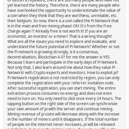
yet learned the history. Therefore, there are many people who
have overlooked the opportunity to underestimate the value of
a coin when they think that they are worthless, unreliable, etc.
their belgium. So now, there is a coin called the Pi Network that
is in the main and free mining phase! Oh! It's from the Free
Charge again !? Already free is not worth it! If you are an
economist, an investor or a miner! That is a wrong thought!
What are all the issues you need to explore and evaluate, and
understand the future potential of Pi Network? Whether or not
the Pi network is growing strongly, is it a consensus,
decentralization, Blockchain 4.0? for me the answer is YES.
Because I learn and participate in the early days of Pi Network.
Not only that, I also learn around me about how they value Pi
Network! with Crypto experts and investors. How to exploit pi?
Pi Network registration is not restricted by region, you can only
complete the registration with your referrer invitation code.
After successful registration, you can start mining. The entire
extraction process consumes no energy and does not even
need to turn on. You only need to click once every 24 hours. The
tapping button on the right side of the screen can synchronize
your own amount of pi with the server and continue mining.
Mining revenue of pi coins will decrease along with the increase
in the number of miners until it disappears. If the total number
of people on the internet never increases, pi will be released