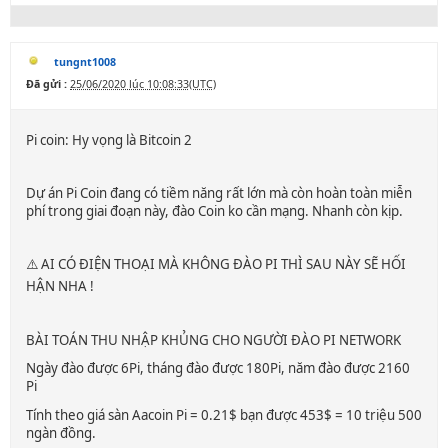
tungnt1008
Đã gửi :
25/06/2020 lúc 10:08:33(UTC)
Pi coin: Hy vọng là Bitcoin 2
Dự án Pi Coin đang có tiềm năng rất lớn mà còn hoàn toàn miễn
phí trong giai đoạn này, đào Coin ko cần mạng. Nhanh còn kịp.
⚠️ AI CÓ ĐIỆN THOẠI MÀ KHÔNG ĐÀO PI THÌ SAU NÀY SẼ HỐI
HẬN NHA !
BÀI TOÁN THU NHẬP KHỦNG CHO NGƯỜI ĐÀO PI NETWORK
Ngày đào được 6Pi, tháng đào được 180Pi, năm đào được 2160
Pi
Tính theo giá sàn Aacoin Pi = 0.21$ bạn được 453$ = 10 triệu 500
ngàn đồng.