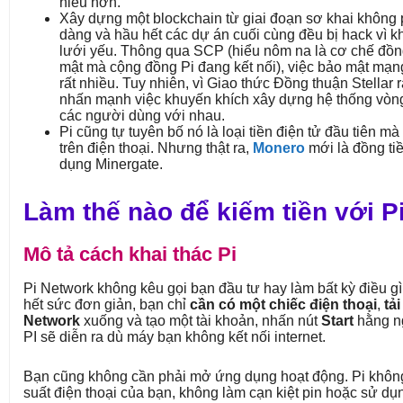
hiểu hơn.
Xây dựng một blockchain từ giai đoạn sơ khai không 
dàng và hầu hết các dự án cuối cùng đều bị hack vì 
lưới yếu. Thông qua SCP (hiểu nôm na là cơ chế đồn
mật mà cộng đồng Pi đang kết nối), việc bảo mật mạn
rất nhiều. Tuy nhiên, vì Giao thức Đồng thuận Stellar r
nhấn mạnh việc khuyến khích xây dựng hệ thống vòng
các người dùng với nhau.
Pi cũng tự tuyên bố nó là loại tiền điện tử đầu tiên mà
trên điện thoại. Nhưng thật ra,
Monero
mới là đồng ti
dụng Minergate.
Làm thế nào để kiếm tiền với P
Mô tả cách khai thác Pi
Pi Network không kêu gọi bạn đầu tư hay làm bất kỳ điều gì
hết sức đơn giản, bạn chỉ
cần có một chiếc điện thoại
,
tải
Network
xuống và tạo một tài khoản, nhấn nút
Start
hằng ng
PI sẽ diễn ra dù máy bạn không kết nối internet.
Bạn cũng không cần phải mở ứng dụng hoạt động. Pi khôn
suất điện thoại của bạn, không làm cạn kiệt pin hoặc sử d