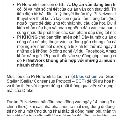
Pi Network hiện còn ở BETA.
Dự án vẫn đang tiến tr
có lỗi và một số chi tiết của dự án vẫn còn thay đổi. T
tiền điện tử bắt đầu từ lý thuyết thuần túy, Pi Network
thuyết với thiết kế và lấy con người làm trung tâm (h
người thực để đáp ứng tốt nhất nhu cầu của họ). Dự 
kiên nhẫn của bạn và hoan nghênh đầu vào của bạn k
cùng nhau để phát triển các sản phẩm đáp ứng tốt nh
Pi
KHÔNG
cho bạn
tiền miễn phí
. Đây là một dự án 
công của nó phụ thuộc vào sự đóng góp chung của các
mọi người nắm bắt được giá trị kinh tế, thứ mà ngày
những gã khổng lồ công nghệ (ví dụ: Facebook, Amazo
khác nắm giữ. Pi phụ thuộc vào sự đóng góp chung c
đó
Pi NetWork không phù hợp với những ai muốn 
nhanh chóng
.
Mục tiêu của Pi Network là tạo ra một
blockchain
với Giao 
Stellar (Stellar Consensus Protocol – SCP) để tối ưu hoá h
và thân thiện với người dùng nhất thông qua việc sử dụng 
mật của Drake.
Dự án Pi Network bắt đầu hoạt động vào ngày 14 tháng 3 
chính thức), khi các nhà phát triển ra mắt ứng dụng di động
thị nó như một ứng dụng khai thác di động miễn phí, thân th
bạn chỉ cần truy cập một lần một ngày để tiếp tục tự khai th