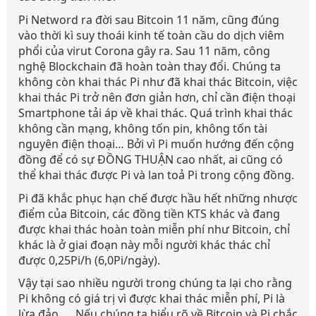
Pi Netword ra đời sau Bitcoin 11 năm, cũng đúng
vào thời kì suy thoái kinh tế toàn cầu do dịch viêm
phổi của virut Corona gây ra. Sau 11 năm, công
nghệ Blockchain đã hoàn toàn thay đổi. Chúng ta
không còn khai thác Pi như đã khai thác Bitcoin, việc
khai thác Pi trở nên đơn giản hơn, chỉ cần điện thoại
Smartphone tải áp về khai thác. Quá trình khai thác
không cần mạng, không tốn pin, không tốn tài
nguyên điện thoại… Bởi vì Pi muốn hướng đến cộng
đồng để có sự ĐỒNG THUẬN cao nhất, ai cũng có
thể khai thác được Pi và lan toả Pi trong cộng đồng.
Pi đã khắc phục hạn chế được hầu hết những nhược
điểm của Bitcoin, các đồng tiền KTS khác và đang
được khai thác hoàn toàn miễn phí như Bitcoin, chỉ
khác là ở giai đoạn này mỗi người khác thác chỉ
được 0,25Pi/h (6,0Pi/ngày).
Vậy tại sao nhiều người trong chúng ta lại cho rằng
Pi không có giá trị vì được khai thác miễn phí, Pi là
lừa đảo, ... Nếu chúng ta hiểu rõ về Bitcoin và Pi chắc