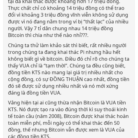
tại đã khai thác được khoảng hơn 17 triệu đồng.
Thực chất chỉ có khoảng 14 triệu đồng có thể trao
đổi vì khoảng 3 triệu đồng vĩnh viễn không sử dụng
được vì nó đang nằm trong ví bị “thất lạc” của nhiều
người. Vậy 7 tỉ dân chung nhau 14 triệu đồng
Bitcoin thì chia như thế nào nhỉ???.
Chúng ta thử làm khảo sát thì biết, rất nhiều người
trong chúng ta đang khai thác Pi nhưng hầu hết
không biết gì về bitcoin. Điều đó chỉ rõ cho chúng ta
thấy VUA chỉ là “tạm thời”. Chúng ta đều cũng biết,
đồng tiền KTS nào mang lại giá trị nhiều nhất cho
cộng đồng, có sự ĐỒNG THUẬN cao nhất, đồng tiền
đó sẽ được sử dụng nhiều nhất và nó mới xứng
đáng là đồng tiền VUA.
Vâng hiện tại ai cũng thừa nhận Bitcoin là VUA tiền
KTS. Nó được tạo ra vào đúng thời kì suy thoái kinh
tế toàn cầu (năm 2008), Bitcoin được khai thác hoàn
toàn miễn phí, mỗi ngày có thể khai thác đến 50
đồng, thế nhưng Bitcoin vẫn được xem là VUA của
các đồng tiền KTS.