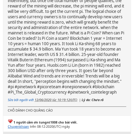
indefinitely, but once the total number of people qualifies, the
reward of the mining will decrease, the pi mining will end, and it
will be very difficult. to get the current pi. The logical choice of
users and currency owners is to continually develop new users
until the mining reward is zero, which will greatly benefit the
security and administration of the entire network. when the
mainnet is released in the future. What is a Pi Coin? When can Pi
Coin be traded? Is Pi Coin a scam? Blockchain 1 year = Internet
10 years = human 100 years. It took Li Ka-shing 68 years to
accumulate $ 34.9 billion. Ma Yun took 18 years to become an
Internet leader, worth US $ 31.4 billion. 25-year-old founder
Vitalik Buterin Ethereum (1994) surpassed Li Ka-shing and Ma
Yun after four years. Huobi.com Li Lin (born in 1982) reached
300 billion USD after only three years. It goes far beyond
Alibaba! Wind and trends are irreversible! Trends will be a big
deal! In short, "perception begins with changing the mindset."
#pi #pinetwork #picoreteam #onepionework #blockchain
#Pi_The_Global_Cryptocurrency #pinetwork_cointelegraph
Sửa bởi người viết
12/06/2020 lúc 10:19:12(UTC)
|
Lý do: Chưa rõ
CHỖ DÀNH CHO QUẢNG CÁO
1 người cảm ơn tungnt1008 cho bài viết.
Chuyenkhoan
trên 08-12-2020(UTC) ngày