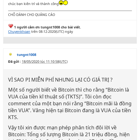
chúc bạn kiên trì và thành công
CHỖ DÀNH CHO QUẢNG CÁO
1 người cảm ơn tungnt1008 cho bài viết.
Chuyenkhoan
trên 08-12-2020(UTC) ngày
tungnt1008
Đã gửi :
18/05/2020 lúc 11:10:58(UTC)
VÌ SAO PI MIỄN PHÍ NHƯNG LẠI CÓ GIÁ TRỊ ?
Một số người biết về Bitcoin thì cho rằng “Bitcoin là
VUA của tiền kĩ thuật số (TKTS)”. Tôi còn đọc
comment của một bạn nói rằng “Bitcoin mãi là đồng
tiền VUA”. Vâng hiện tại Bitcoin đang là VUA của tiền
KTS.
Vậy tôi xin được mạn phép phân tích đôi lời về
Bitcoin: Tổng số lượng Bitcoin là 21 triệu đồng, hiện