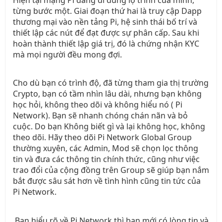
từng bước một. Giai đoạn thứ hai là truy cập Dapp
thương mại vào nền tảng Pi, hệ sinh thái bố trí và
thiết lập các nút để đạt được sự phân cấp. Sau khi
hoàn thành thiết lập giá trị, đó là chứng nhận KYC
mà mọi người đều mong đợi.
Cho dù bạn có trình độ, đã từng tham gia thị trường
Crypto, bạn có tầm nhìn lâu dài, nhưng bạn không
học hỏi, không theo dõi và không hiểu nó ( Pi
Network). Bạn sẽ nhanh chóng chán nãn và bỏ
cuộc. Do bạn Không biết gì và lại không học, không
theo dõi. Hãy theo dõi Pi Network Global Group
thường xuyên, các Admin, Mod sẽ chọn lọc thông
tin và đưa các thông tin chính thức, cũng như việc
trao đổi của cộng đồng trên Group sẽ giúp bạn nắm
bắt được sâu sát hơn về tình hình cũng tin tức của
Pi Network.
Bạn hiểu rõ về Pi Network thì bạn mới có lòng tin và