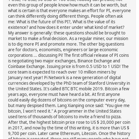
even this group of people know how much it can be worth, but
what is certain is that everyone makes an effort for PI, everyone
can think differently doing different things. People often ask
me: What is the future of this PI?, What is the value of its
existence? and how does it enter under what kind of market?
My answer is generally: these questions should be brought to
market to make a final decision. As a regular miner, our mission
is to dig more PI and promote more. The other big questions
are for doctors, economists, engineers or large economic
corporations ... discussing Pi! The first official release of PI coins
is negotiating two major exchanges, Binance Exchange and
Coinbase Exchange. Issuing price is from 0.5 USD to 1 USD! The
core team is expected to reach over 10 million miners by
January next year! Pi Network is a new generation of digital
currencies developed by the PhD team of Stanford University in
the United States. It's called BTC BTC mobile 2019. Bitcoin a few
years ago, everyone must have heard a bit. At first anyone
could easily dig dozens of bitcoins on the computer every day,
but many despised them. Lang Xianping once said: "You give me
bitcoin, I won't need it." A programmer in the United States
used tens of thousands of bitcoins to invite a friend to pizza.
After that, the highest bitcoin price rose to US $ 20,000 per coin
in 2017, and now by the time of this writing, it is more than US $
9,700 per coin. Later came Ethereum, Litecoin. Once the history
of bitcoin is repeated, there are still many people who have not