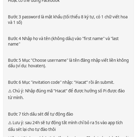
Hoặc có thể dùng Facebook
Bước 3 password là mật khẩu (tối thiểu 8 ký tự, có 1 chữ viết hoa
và 1 số)
Bước 4 Nhập họ và tên (không dấu) vào "first name" và "last
name"
Bước 5 Mục "Choose username" là tên đăng nhập viết liền không
dấu (ví dụ: hovaten).
Bước 6 Mục "invitation code" nhập: “Hacat“ rồi ấn submit.
⚠️ Chú ý: Nhập đúng mã “Hacat“ để được hưởng số Pi được đào
từ mình.
Bước 7 tích dấu sét để tự động đào
⚠️ Lưu ý: sau 24h sẽ tự động tắt mình chỉ bỏ ra 5s vào app tích
dấu sét lại cho tự đào thôi