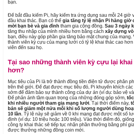
bạn.
Để bắt đầu kiếm Pi, hãy kiểm tra ứng dụng sau mỗi 24 giờ
đầu khai thác. Bạn có thể
gia tăng tỷ lệ nhận Pi hàng gi
mời bạn bè và gia đình
tham gia cộng đồng.
Sau 3 ngày k
tăng thu nhập của mình nhiều hơn bằng cách
xây dựng vò
bạn, điều này góp phần gia tăng bảo mật chung của mạng. 
thành viên kỳ cựu của mạng lưới có tỷ lệ khai thác cao hơ
viên đến sau họ.
Tại sao những thành viên kỳ cựu lại khai
hơn?
Mục tiêu của Pi là trở thành đồng tiền điện tử được phân ph
trên thế giới. Để đạt được mục tiêu đó, Pi khuyến khích cá
sớm để đảm bảo sự thành công của dự án (ví dụ: bảo vệ và 
Để phản ánh tầm quan trọng của những đóng góp sớm,
tốc
khi nhiều người tham gia mạng lưới
. Tại thời điểm này,
t
bản sẽ giảm một nửa mỗi khi số lượng người dùng hoạt
10 lần
. Tỷ lệ này sẽ giảm về 0 khi mạng đạt được một số 
định (ví dụ: 10 triệu hoặc 100 triệu). Vào thời điểm đó, giố
công ty khai thác sẽ tiếp tục nhận phần thưởng bằng phí gi
được thưởng những đồng coin mới.