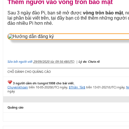
Thêm người vào vòng tròn bảo mật
Sau 3 ngày đào Pi, bạn sẽ mở được
vòng tròn bảo mật
, n
lại phần bài viết trên, tại đây bạn có thể thêm những ngườ
đào nhiều Pi hơn nhé.
Sửa bởi người viết
29/09/2020 lúc 09:56:48(UTC)
|
Lý do: Chưa rõ
CHỖ DÀNH CHO QUẢNG CÁO
3 người cảm ơn tungnt1008 cho bài viết.
Chuyenkhoan
trên 10-05-2020(UTC) ngày,
$Thần_Tài$
trên 13-01-2021(UTC) ngày,
N
ngày
Quảng cáo