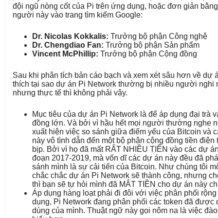
đội ngũ nòng cốt của Pi trên ứng dụng, hoặc đơn giản bằn
người này vào trang tìm kiếm Google:
Dr. Nicolas Kokkalis:
Trưởng bộ phận Công nghệ
Dr. Chengdiao Fan:
Trưởng bộ phận Sản phẩm
Vincent McPhillip:
Trưởng bộ phận Cộng đồng
Sau khi phân tích bản cáo bạch và xem xét sâu hơn về dự án
thích tại sao dự án Pi Network thường bị nhiều người nghi n
nhưng thực tế thì không phải vậy.
Mục tiêu của dự án Pi Network là để áp dụng đại trà
đồng lớn. Và bởi vì hầu hết mọi người thường nghe n
xuất hiện việc so sánh giữa điểm yếu của Bitcoin và cá
này vô tình dẫn đến một bộ phận cộng đồng tiền điện t
bịp. Bởi vì họ đã mất RẤT NHIỀU TIỀN vào các dự án t
đoạn 2017-2019, mà vốn dĩ các dự án này đều đã phá
sánh mình là sự cải tiến của Bitcoin. Như chúng tôi mô
chắc chắc dự án Pi Network sẽ thành công, nhưng cho
thì bạn sẽ tự hỏi mình đã MẤT TIỀN cho dự án này c
Áp dụng hàng loạt phải đi đôi với việc phân phối rộn
dụng, Pi Network đang phân phối các token đã được
dùng của mình. Thuật ngữ này gọi nôm na là việc đào