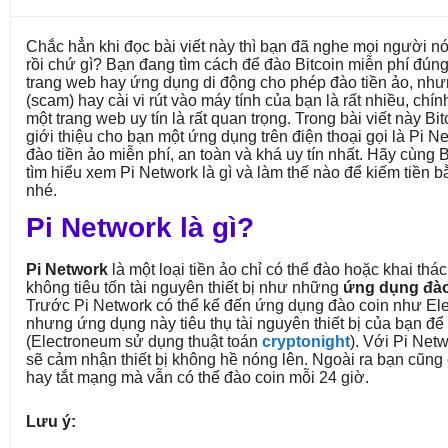
Chắc hẳn khi đọc bài viết này thì bạn đã nghe mọi người nó
rồi chứ gì? Bạn đang tìm cách để đào Bitcoin miễn phí đún
trang web hay ứng dụng di động cho phép đào tiền ảo, nh
(scam) hay cài vi rút vào máy tính của bạn là rất nhiều, chín
một trang web uy tín là rất quan trọng. Trong bài viết này 
giới thiệu cho bạn một ứng dụng trên điện thoại gọi là Pi 
đào tiền ảo miễn phí, an toàn và khá uy tín nhất. Hãy cùng
tìm hiểu xem Pi Network là gì và làm thế nào để kiếm tiền
nhé.
Pi Network là gì?
Pi Network
là một loại tiền ảo chỉ có thể đào hoặc khai thác
không tiêu tốn tài nguyên thiết bị như những
ứng dụng đào
Trước Pi Network có thể kể đến ứng dụng đào coin như El
nhưng ứng dụng này tiêu thụ tài nguyên thiết bị của bạn để 
(Electroneum sử dụng thuật toán
cryptonight
). Với Pi Net
sẽ cảm nhận thiết bị không hề nóng lên. Ngoài ra bạn cũng 
hay tắt mạng mà vẫn có thể đào coin mỗi 24 giờ.
Lưu ý: