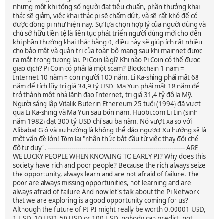
nhưng một khi tổng số người đạt tiêu chuẩn, phần thưởng khai
thác sẽ giảm, việc khai thác pi sẽ chấm dứt, và sẽ rất khó để có
được đồng pi như hiện nay. Sự lựa chọn hợp lý của người dùng và
chủ sở hữu tiền tệ là liên tục phát triển người dùng mới cho đến
khi phần thưởng khai thác bằng 0, điều này sẽ giúp ích rất nhiều
cho bảo mật và quản trị của toàn bộ mạng sau khi mainnet được
ra mắt trong tương lai. Pi Coin là gì? Khi nào Pi Coin có thể được
giao dịch? Pi Coin có phải là một scam? Blockchain 1 năm =
Internet 10 năm = con người 100 năm. Li Ka-shing phải mất 68
năm để tích lũy trị giá 34,9 tỷ USD. Ma Yun phải mất 18 năm để
trở thành một nhà lãnh đạo Internet, trị giá 31,4 tỷ đô la Mỹ.
Người sáng lập Vitalik Buterin Ethereum 25 tuổi (1994) đã vượt
qua Li Ka-shing và Ma Yun sau bốn năm. Huobi.com Li Lin (sinh
năm 1982) đạt 300 tỷ USD chỉ sau ba năm. Nó vượt xa so với
Alibaba! Gió và xu hướng là không thể đảo ngược! Xu hướng sẽ là
một vấn đề lớn! Tóm lại "nhận thức bắt đầu từ việc thay đổi chế
độ tư duy". ---------------------------------------------------------------------- ARE
WE LUCKY PEOPLE WHEN KNOWING TO EARLY PI? Why does this
society have rich and poor people? Because the rich always seize
the opportunity, always learn and are not afraid of failure. The
poor are always missing opportunities, not learning and are
always afraid of failure And now let's talk about the Pi Network
that we are exploring is a good opportunity coming for us?
Although the future of PI PI might really be worth 0.00001 USD,
1 USD, 10 USD, 50 USD or 100 USD, nobody can predict, not