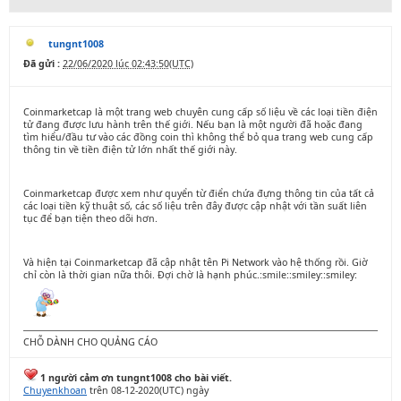
tungnt1008
Đã gửi :
22/06/2020 lúc 02:43:50(UTC)
Coinmarketcap là một trang web chuyên cung cấp số liệu về các loại tiền điện
tử đang được lưu hành trên thế giới. Nếu bạn là một người đã hoặc đang
tìm hiểu/đầu tư vào các đồng coin thì không thể bỏ qua trang web cung cấp
thông tin về tiền điện tử lớn nhất thế giới này.
Coinmarketcap được xem như quyển từ điển chứa đựng thông tin của tất cả
các loại tiền kỹ thuật số, các số liệu trên đây được cập nhật với tần suất liên
tục để bạn tiện theo dõi hơn.
Và hiện tại Coinmarketcap đã cập nhật tên Pi Network vào hệ thống rồi. Giờ
chỉ còn là thời gian nữa thôi. Đợi chờ là hạnh phúc.:smile::smiley::smiley:
CHỖ DÀNH CHO QUẢNG CÁO
1 người cảm ơn tungnt1008 cho bài viết.
Chuyenkhoan
trên 08-12-2020(UTC) ngày