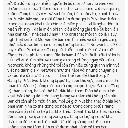
sử. Do đó, cũng có nhiều người đã bỏ qua cơ hội cho việc xem
thường giá trị của 1 đồng coin khi cho rằng chúng là đồ vô giá trị ,
không đáng tin cậy.V.v...và sự hối hận, tiếc nuối vì sự khinh bỉ của
họ. Vì vậy, bây giờ, có một đồng tiền được gọi là Pi Network đang
trong giai đoạn khai thác chính và miễn phí! Ồ! lại là nghe đến từ
MIễn Phí này!? đã là miễn phí thì điều không giá trị! Nếu bạn là 1
nhà kinh tế, 1 nhà đầu tư hay 1 thợ khai thác mỏ! thì đó là 1 suy
nghĩ thật sai lầm! Mọi vấn đề bạn cần tìm hiểu và đánh giá, cũng
như hiểu được tiềm năng trong tương lai cùa Pi Network là gì? Có
hay không Pi network đang phát triển mạnh mẽ, nó là cơ chế
đồng thuận, phi tập trung, Blockchain 4.0? với tôi thì câu trả lời là
CÓ. Bởi vì tôi tìm hiểu và tham gia trong những ngày đầu của Pi
Network. không những thế tôi còn tìm hiểu xung quanh mình về
việc họ đánh giá Pi Network như thế nào! với những chuyên gia
và các nhà đầu tư Crypto. Làm thế nào để khai thác pi?
Đăng ký Pi Network không bị giới hạn bởi khu vực, bạn chỉ có thể
hoàn tất đăng ký bằng mã mời của người giới thiệu. Sau khi đăng
ký thành công, bạn có thể bắt đầu khai thác. Toàn bộ quá trình
khai thác không tiêu tốn năng lượng và thậm chí không cần bật.
Bạn chỉ cần nhấp một lần sau mỗi 24 giờ. Nút khai thác ở phía bên
phải màn hình có thể đồng bộ hóa số lượng đồng pi của riêng
bạn với máy chủ và tiếp tục khai thác. Doanh thu khai thác của các
đồng tiền pi sẽ giảm cùng với sự gia tăng số lượng người khai
thác cho đến khi nó biến mất. Nếu tổng số người trên mạng
không bao giờ tăng, tiền pi sẽ được phát hành vô thời hạn,