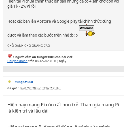
Hiện tại Pi chưa chính thức lên sàn nhưng đã có 4 sàn chờ đón với
giá 1$ - 2$/Pi rồi.
Hoặc các bạn lên Apstore và Google play tải chính thức cũng
được và làm theo các bước trên nhé :b :b
CHỖ DÀNH CHO QUẢNG CÁO
1 người cảm ơn tungnt1008 cho bài viết.
Chuyenkhoan
trên 08-12-2020(UTC) ngày
tungnt1008
Đã gửi :
08/07/2020 lúc 02:07:23(UTC)
Hiện nay mạng Pi còn rất non trẻ. Tham gia mạng Pi
là kiên trì và lâu dài,
Hiện tại mạng Pi đang đi đúng lộ trình của mình,