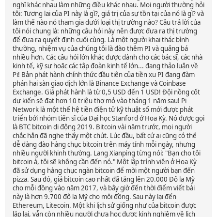
nghĩ khác nhau làm những điều khác nhau. Mọi người thường hỏi
tôi: Tương lai của PI này là gì?, giá trị của sự tồn tại của nó là gì? và
làm thế nào nó tham gia dưới loại thị trường nào? Câu trả lời của
tôi nói chung là: những câu hỏi này nên được đưa ra thị trường
để đưa ra quyết định cuối cùng. Là một người khai thác bình
thường, nhiệm vụ của chúng tôi là đào thêm PI và quảng bá
nhiều hơn. Các câu hỏi lớn khác được dành cho các bác sĩ, các nhà
kinh tế, kỹ sư hoặc các tập đoàn kinh tế lớn... đang thảo luận về
Pi! Bản phát hành chính thức đầu tiên của tiền xu PI đang đàm
phán hai sàn giao dịch lớn là Binance Exchange và Coinbase
Exchange. Giá phát hành là từ 0,5 USD đến 1 USD! Đội nồng cốt
dự kiến ​​sẽ đạt hơn 10 triệu thợ mỏ vào tháng 1 năm sau! Pi
Network là một thế hệ tiền điện tử kỹ thuật số mới được phát
triển bởi nhóm tiến sĩ của Đại học Stanford ở Hoa Kỳ. Nó được gọi
là BTC bitcoin di động 2019. Bitcoin vài năm trước, mọi người
chắc hẳn đã nghe thấy một chút. Lúc đầu, bất cứ ai cũng có thể
dễ dàng đào hàng chục bitcoin trên máy tính mỗi ngày, nhưng
nhiều người khinh thường. Lang Xianping từng nói: "Bạn cho tôi
bitcoin à, tôi sẽ không cần đến nó." Một lập trình viên ở Hoa Kỳ
đã sử dụng hàng chục ngàn bitcoin để mời một người bạn đến
pizza. Sau đó, giá bitcoin cao nhất đã tăng lên 20.000 Đô la Mỹ
cho mỗi đồng vào năm 2017, và bây giờ đến thời điểm viết bài
này là hơn 9.700 đô la Mỹ cho mỗi đồng. Sau này lại đến
Ethereum, Litecoin. Một khi lịch sử giống như của bitcoin được
lặp lại, vẫn còn nhiều người chưa học được kinh nghiệm về lịch