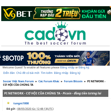
Welcome Guest! To enable all features please
Đăng nhập
or
Đăng ký
.
Diễn đàn
Chủ đề có bài mới
Tìm kiếm
Đăng nhập
Đăng ký
Soccer Việt Nam Forum
»
Các Forum Khác
»
Forum Bitcoin
»
PI NETWORK -
CƠ HỘI CỦA CHÚNG TA
PI NETWORK - CƠ HỘI CỦA CHÚNG TA -
Picoin - đồng tiền tương lai
tungnt1008
Đã gửi :
08/05/2020 lúc 12:48:13(UTC)