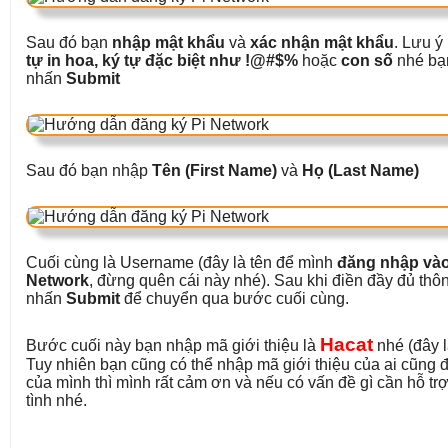
Sau đó bạn
nhập mật khẩu
và
xác nhận mật khẩu
. Lưu ý
tự in hoa, ký tự đặc biệt như !@#$%
hoặc
con số
nhé bạn
nhấn
Submit
Sau đó bạn nhập
Tên (First Name)
và
Họ (Last Name)
Cuối cùng là Username (đây là tên để mình
đăng nhập vào
Network
, đừng quên cái này nhé). Sau khi điền đầy đủ thôn
nhấn
Submit
để chuyển qua bước cuối cùng.
Hacat
Bước cuối này bạn nhập mã giới thiệu là
nhé (đây l
Tuy nhiên bạn cũng có thể nhập mã giới thiệu của ai cũn
của mình thì mình rất cảm ơn và nếu có vấn đề gì cần hỗ trợ
tình nhé.