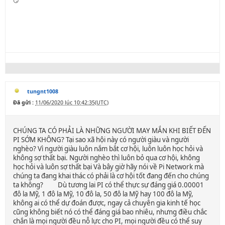
😏
tungnt1008
Đã gửi :
11/06/2020 lúc 10:42:35(UTC)
CHÚNG TA CÓ PHẢI LÀ NHỮNG NGƯỜI MAY MẮN KHI BIẾT ĐẾN
PI SỚM KHÔNG? Tại sao xã hội này có người giàu và người
nghèo? Vì người giàu luôn nắm bắt cơ hội, luôn luôn học hỏi và
không sợ thất bại. Người nghèo thì luôn bỏ qua cơ hội, không
học hỏi và luôn sợ thất bại Và bây giờ hãy nói về Pi Network mà
chúng ta đang khai thác có phải là cơ hội tốt đang đến cho chúng
ta không? Dù tương lai PI có thể thực sự đáng giá 0.00001
đô la Mỹ, 1 đô la Mỹ, 10 đô la, 50 đô la Mỹ hay 100 đô la Mỹ,
không ai có thể dự đoán được, ngay cả chuyên gia kinh tế học
cũng không biết nó có thể đáng giá bao nhiêu, nhưng điều chắc
chắn là mọi người đều nỗ lực cho PI, mọi người đều có thể suy