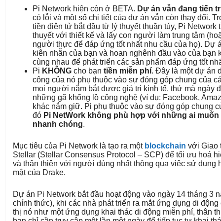
Pi Network hiện còn ở BETA.
Dự án vẫn đang tiến tr
có lỗi và một số chi tiết của dự án vẫn còn thay đổi. T
tiền điện tử bắt đầu từ lý thuyết thuần túy, Pi Network
thuyết với thiết kế và lấy con người làm trung tâm (h
người thực để đáp ứng tốt nhất nhu cầu của họ). Dự 
kiên nhẫn của bạn và hoan nghênh đầu vào của bạn k
cùng nhau để phát triển các sản phẩm đáp ứng tốt nh
Pi
KHÔNG
cho bạn
tiền miễn phí
. Đây là một dự án 
công của nó phụ thuộc vào sự đóng góp chung của các
mọi người nắm bắt được giá trị kinh tế, thứ mà ngày
những gã khổng lồ công nghệ (ví dụ: Facebook, Amazo
khác nắm giữ. Pi phụ thuộc vào sự đóng góp chung c
đó
Pi NetWork không phù hợp với những ai muốn 
nhanh chóng
.
Mục tiêu của Pi Network là tạo ra một
blockchain
với Giao 
Stellar (Stellar Consensus Protocol – SCP) để tối ưu hoá h
và thân thiện với người dùng nhất thông qua việc sử dụng 
mật của Drake.
Dự án Pi Network bắt đầu hoạt động vào ngày 14 tháng 3 
chính thức), khi các nhà phát triển ra mắt ứng dụng di động
thị nó như một ứng dụng khai thác di động miễn phí, thân th
bạn chỉ cần truy cập một lần một ngày để tiếp tục tự khai th