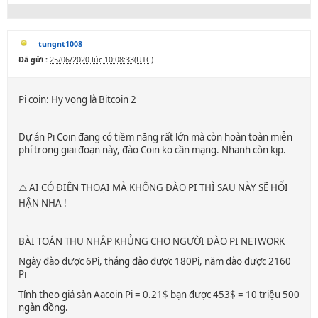
tungnt1008
Đã gửi :
25/06/2020 lúc 10:08:33(UTC)
Pi coin: Hy vọng là Bitcoin 2
Dự án Pi Coin đang có tiềm năng rất lớn mà còn hoàn toàn miễn
phí trong giai đoạn này, đào Coin ko cần mạng. Nhanh còn kịp.
⚠️ AI CÓ ĐIỆN THOẠI MÀ KHÔNG ĐÀO PI THÌ SAU NÀY SẼ HỐI
HẬN NHA !
BÀI TOÁN THU NHẬP KHỦNG CHO NGƯỜI ĐÀO PI NETWORK
Ngày đào được 6Pi, tháng đào được 180Pi, năm đào được 2160
Pi
Tính theo giá sàn Aacoin Pi = 0.21$ bạn được 453$ = 10 triệu 500
ngàn đồng.