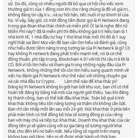
sử. Do đó, cũng có nhiều người đã bỏ qua cơ hội cho việc xem
thường giá trị của 1 đồng coin khi cho rằng chúng là đồ vô giá trị ,
không đáng tin cậy.V.v...và sự hối hận, tiếc nuối vì sự khinh bỉ của
họ. Vì vậy, bây giờ, có một đồng tiền được gọi là Pi Network đang
trong giai đoạn khai thác chính và miễn phí! Ồ! lại là nghe đến từ
MIễn Phí này!? đã là miễn phí thì điều không giá trị! Nếu bạn là 1
nhà kinh tế, 1 nhà đầu tư hay 1 thợ khai thác mỏ! thì đó là 1 suy
nghĩ thật sai lầm! Mọi vấn đề bạn cần tìm hiểu và đánh giá, cũng
như hiểu được tiềm năng trong tương lai cùa Pi Network là gì? Có
hay không Pi network đang phát triển mạnh mẽ, nó là cơ chế
đồng thuận, phi tập trung, Blockchain 4.0? với tôi thì câu trả lời là
CÓ. Bởi vì tôi tìm hiểu và tham gia trong những ngày đầu của Pi
Network. không những thế tôi còn tìm hiểu xung quanh mình về
việc họ đánh giá Pi Network như thế nào! với những chuyên gia
và các nhà đầu tư Crypto. Làm thế nào để khai thác pi?
Đăng ký Pi Network không bị giới hạn bởi khu vực, bạn chỉ có thể
hoàn tất đăng ký bằng mã mời của người giới thiệu. Sau khi đăng
ký thành công, bạn có thể bắt đầu khai thác. Toàn bộ quá trình
khai thác không tiêu tốn năng lượng và thậm chí không cần bật.
Bạn chỉ cần nhấp một lần sau mỗi 24 giờ. Nút khai thác ở phía bên
phải màn hình có thể đồng bộ hóa số lượng đồng pi của riêng
bạn với máy chủ và tiếp tục khai thác. Doanh thu khai thác của các
đồng tiền pi sẽ giảm cùng với sự gia tăng số lượng người khai
thác cho đến khi nó biến mất. Nếu tổng số người trên mạng
không bao giờ tăng, tiền pi sẽ được phát hành vô thời hạn,