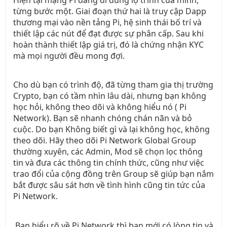
từng bước một. Giai đoạn thứ hai là truy cập Dapp
thương mại vào nền tảng Pi, hệ sinh thái bố trí và
thiết lập các nút để đạt được sự phân cấp. Sau khi
hoàn thành thiết lập giá trị, đó là chứng nhận KYC
mà mọi người đều mong đợi.
Cho dù bạn có trình độ, đã từng tham gia thị trường
Crypto, bạn có tầm nhìn lâu dài, nhưng bạn không
học hỏi, không theo dõi và không hiểu nó ( Pi
Network). Bạn sẽ nhanh chóng chán nãn và bỏ
cuộc. Do bạn Không biết gì và lại không học, không
theo dõi. Hãy theo dõi Pi Network Global Group
thường xuyên, các Admin, Mod sẽ chọn lọc thông
tin và đưa các thông tin chính thức, cũng như việc
trao đổi của cộng đồng trên Group sẽ giúp bạn nắm
bắt được sâu sát hơn về tình hình cũng tin tức của
Pi Network.
Bạn hiểu rõ về Pi Network thì bạn mới có lòng tin và