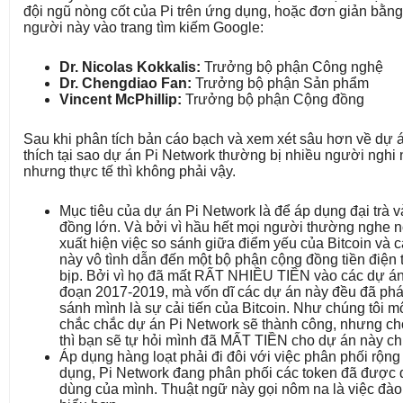
đội ngũ nòng cốt của Pi trên ứng dụng, hoặc đơn giản bằn
người này vào trang tìm kiếm Google:
Dr. Nicolas Kokkalis:
Trưởng bộ phận Công nghệ
Dr. Chengdiao Fan:
Trưởng bộ phận Sản phẩm
Vincent McPhillip:
Trưởng bộ phận Cộng đồng
Sau khi phân tích bản cáo bạch và xem xét sâu hơn về dự án
thích tại sao dự án Pi Network thường bị nhiều người nghi n
nhưng thực tế thì không phải vậy.
Mục tiêu của dự án Pi Network là để áp dụng đại trà
đồng lớn. Và bởi vì hầu hết mọi người thường nghe n
xuất hiện việc so sánh giữa điểm yếu của Bitcoin và cá
này vô tình dẫn đến một bộ phận cộng đồng tiền điện t
bịp. Bởi vì họ đã mất RẤT NHIỀU TIỀN vào các dự án t
đoạn 2017-2019, mà vốn dĩ các dự án này đều đã phá
sánh mình là sự cải tiến của Bitcoin. Như chúng tôi mô
chắc chắc dự án Pi Network sẽ thành công, nhưng cho
thì bạn sẽ tự hỏi mình đã MẤT TIỀN cho dự án này c
Áp dụng hàng loạt phải đi đôi với việc phân phối rộn
dụng, Pi Network đang phân phối các token đã được
dùng của mình. Thuật ngữ này gọi nôm na là việc đào