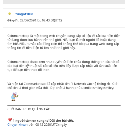
tungnt1008
Đã gửi :
22/06/2020 lúc 02:43:50(UTC)
Coinmarketcap là một trang web chuyên cung cấp số liệu về các loại tiền điện
tử đang được lưu hành trên thế giới. Nếu bạn là một người đã hoặc đang
tìm hiểu/đầu tư vào các đồng coin thì không thể bỏ qua trang web cung cấp
thông tin về tiền điện tử lớn nhất thế giới này.
Coinmarketcap được xem như quyển từ điển chứa đựng thông tin của tất cả
các loại tiền kỹ thuật số, các số liệu trên đây được cập nhật với tần suất liên
tục để bạn tiện theo dõi hơn.
Và hiện tại Coinmarketcap đã cập nhật tên Pi Network vào hệ thống rồi. Giờ
chỉ còn là thời gian nữa thôi. Đợi chờ là hạnh phúc.:smile::smiley::smiley:
CHỖ DÀNH CHO QUẢNG CÁO
1 người cảm ơn tungnt1008 cho bài viết.
Chuyenkhoan
trên 08-12-2020(UTC) ngày