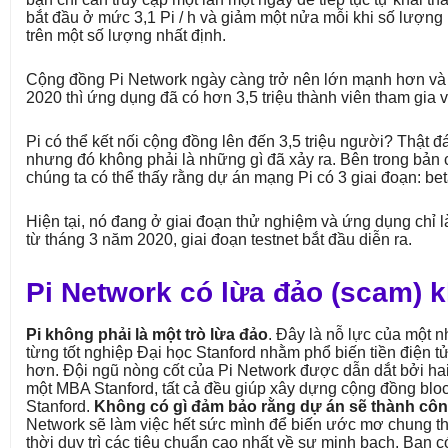
bắt đầu ở mức 3,1 Pi / h và giảm một nửa mỗi khi số lượng
trên một số lượng nhất định.
Cộng đồng Pi Network ngày càng trở nên lớn mạnh hơn và
2020 thì ứng dụng đã có hơn 3,5 triệu thành viên tham gia vớ
Pi có thể kết nối cộng đồng lên đến 3,5 triệu người? Thật đ
nhưng đó không phải là những gì đã xảy ra. Bên trong bản 
chúng ta có thể thấy rằng dự án mạng Pi có 3 giai đoạn: bet
Hiện tại, nó đang ở giai đoạn thử nghiệm và ứng dụng chỉ l
từ tháng 3 năm 2020, giai đoạn testnet bắt đầu diễn ra.
Pi Network có lừa đảo (scam) 
Pi không phải là một trò lừa đảo
. Đây là nỗ lực của một 
từng tốt nghiệp Đại học Stanford nhằm phổ biến tiền điện 
hơn. Đội ngũ nòng cốt của Pi Network được dẫn dắt bởi hai 
một MBA Stanford, tất cả đều giúp xây dựng cộng đồng bloc
Stanford.
Không có gì đảm bảo rằng dự án sẽ thành cô
Network sẽ làm việc hết sức mình để biến ước mơ chung th
thời duy trì các tiêu chuẩn cao nhất về sự minh bạch. Bạn c