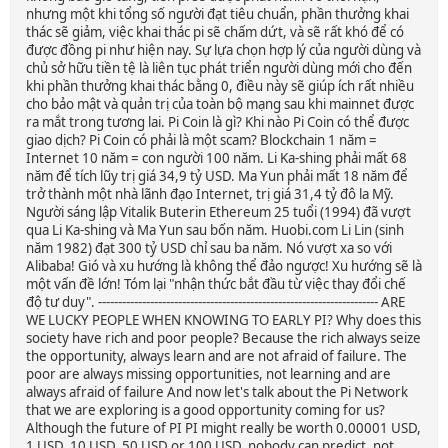
nhưng một khi tổng số người đạt tiêu chuẩn, phần thưởng khai
thác sẽ giảm, việc khai thác pi sẽ chấm dứt, và sẽ rất khó để có
được đồng pi như hiện nay. Sự lựa chọn hợp lý của người dùng và
chủ sở hữu tiền tệ là liên tục phát triển người dùng mới cho đến
khi phần thưởng khai thác bằng 0, điều này sẽ giúp ích rất nhiều
cho bảo mật và quản trị của toàn bộ mạng sau khi mainnet được
ra mắt trong tương lai. Pi Coin là gì? Khi nào Pi Coin có thể được
giao dịch? Pi Coin có phải là một scam? Blockchain 1 năm =
Internet 10 năm = con người 100 năm. Li Ka-shing phải mất 68
năm để tích lũy trị giá 34,9 tỷ USD. Ma Yun phải mất 18 năm để
trở thành một nhà lãnh đạo Internet, trị giá 31,4 tỷ đô la Mỹ.
Người sáng lập Vitalik Buterin Ethereum 25 tuổi (1994) đã vượt
qua Li Ka-shing và Ma Yun sau bốn năm. Huobi.com Li Lin (sinh
năm 1982) đạt 300 tỷ USD chỉ sau ba năm. Nó vượt xa so với
Alibaba! Gió và xu hướng là không thể đảo ngược! Xu hướng sẽ là
một vấn đề lớn! Tóm lại "nhận thức bắt đầu từ việc thay đổi chế
độ tư duy". ---------------------------------------------------------------------- ARE
WE LUCKY PEOPLE WHEN KNOWING TO EARLY PI? Why does this
society have rich and poor people? Because the rich always seize
the opportunity, always learn and are not afraid of failure. The
poor are always missing opportunities, not learning and are
always afraid of failure And now let's talk about the Pi Network
that we are exploring is a good opportunity coming for us?
Although the future of PI PI might really be worth 0.00001 USD,
1 USD, 10 USD, 50 USD or 100 USD, nobody can predict, not