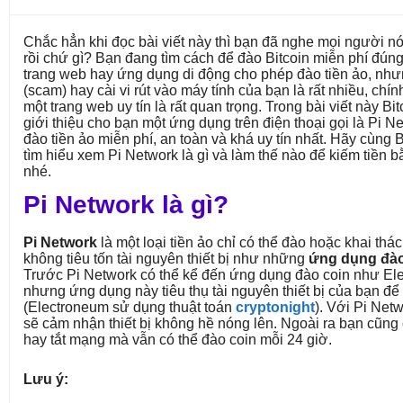
Chắc hẳn khi đọc bài viết này thì bạn đã nghe mọi người nó
rồi chứ gì? Bạn đang tìm cách để đào Bitcoin miễn phí đún
trang web hay ứng dụng di động cho phép đào tiền ảo, nh
(scam) hay cài vi rút vào máy tính của bạn là rất nhiều, chín
một trang web uy tín là rất quan trọng. Trong bài viết này 
giới thiệu cho bạn một ứng dụng trên điện thoại gọi là Pi 
đào tiền ảo miễn phí, an toàn và khá uy tín nhất. Hãy cùng
tìm hiểu xem Pi Network là gì và làm thế nào để kiếm tiền
nhé.
Pi Network là gì?
Pi Network
là một loại tiền ảo chỉ có thể đào hoặc khai thác
không tiêu tốn tài nguyên thiết bị như những
ứng dụng đào
Trước Pi Network có thể kể đến ứng dụng đào coin như El
nhưng ứng dụng này tiêu thụ tài nguyên thiết bị của bạn để 
(Electroneum sử dụng thuật toán
cryptonight
). Với Pi Net
sẽ cảm nhận thiết bị không hề nóng lên. Ngoài ra bạn cũng 
hay tắt mạng mà vẫn có thể đào coin mỗi 24 giờ.
Lưu ý: