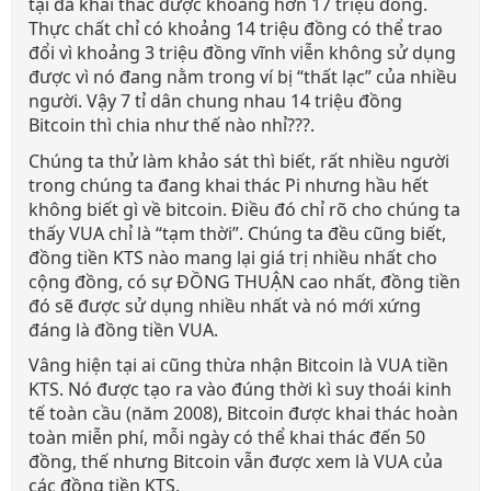
tại đã khai thác được khoảng hơn 17 triệu đồng.
Thực chất chỉ có khoảng 14 triệu đồng có thể trao
đổi vì khoảng 3 triệu đồng vĩnh viễn không sử dụng
được vì nó đang nằm trong ví bị “thất lạc” của nhiều
người. Vậy 7 tỉ dân chung nhau 14 triệu đồng
Bitcoin thì chia như thế nào nhỉ???.
Chúng ta thử làm khảo sát thì biết, rất nhiều người
trong chúng ta đang khai thác Pi nhưng hầu hết
không biết gì về bitcoin. Điều đó chỉ rõ cho chúng ta
thấy VUA chỉ là “tạm thời”. Chúng ta đều cũng biết,
đồng tiền KTS nào mang lại giá trị nhiều nhất cho
cộng đồng, có sự ĐỒNG THUẬN cao nhất, đồng tiền
đó sẽ được sử dụng nhiều nhất và nó mới xứng
đáng là đồng tiền VUA.
Vâng hiện tại ai cũng thừa nhận Bitcoin là VUA tiền
KTS. Nó được tạo ra vào đúng thời kì suy thoái kinh
tế toàn cầu (năm 2008), Bitcoin được khai thác hoàn
toàn miễn phí, mỗi ngày có thể khai thác đến 50
đồng, thế nhưng Bitcoin vẫn được xem là VUA của
các đồng tiền KTS.