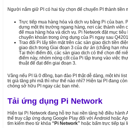
Người nắm giữ PI có hai tùy chọn để chuyển PI thành tiền 
Trực tiếp mua hàng hóa và dịch vụ bằng Pi của bạn. 
dựng một thị trường ngang hàng, nơi các thành viên có 
để mua hàng hóa và dịch vụ. Pi Network đặt mục tiêu
chuyển khoản trong ứng dụng của Pi ngay sau Q4201
Trao đổi Pi lấy tiền mặt trên các sàn giao dịch tiền đi
giao dịch trong Giai đoạn 3 của dự án (chẳng hạn như
Tại thời điểm đó, các sàn giao dịch có thể chọn để niê
điểm này, nhóm nòng cốt của Pi tập trung vào việc thự
thuật để đạt đến giai đoạn 3.
Vâng nếu PI là 0 đồng, bạn đào PI thật dễ dàng, một khi list 
trị giá tăng phi mã thì như thế nào nhỉ? Hiện tại PI đang c
chóng sở hữu PI ngay các bạn nhé.
Tải ứng dụng Pi Network
Hiện tại Pi Network đang hỗ trợ hai nền tảng hệ điều hành 
thể truy cập ứng dụng Google Play đối với Android hoặc Ap
tìm kiếm theo từ khóa
“Pi Network”
hoặc bấm trực tiếp tại l