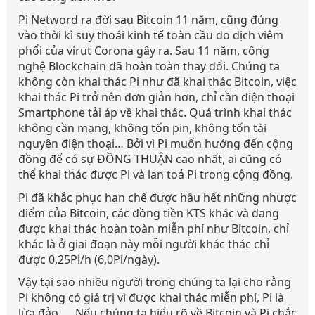
Pi Netword ra đời sau Bitcoin 11 năm, cũng đúng
vào thời kì suy thoái kinh tế toàn cầu do dịch viêm
phổi của virut Corona gây ra. Sau 11 năm, công
nghệ Blockchain đã hoàn toàn thay đổi. Chúng ta
không còn khai thác Pi như đã khai thác Bitcoin, việc
khai thác Pi trở nên đơn giản hơn, chỉ cần điện thoại
Smartphone tải áp về khai thác. Quá trình khai thác
không cần mạng, không tốn pin, không tốn tài
nguyên điện thoại… Bởi vì Pi muốn hướng đến cộng
đồng để có sự ĐỒNG THUẬN cao nhất, ai cũng có
thể khai thác được Pi và lan toả Pi trong cộng đồng.
Pi đã khắc phục hạn chế được hầu hết những nhược
điểm của Bitcoin, các đồng tiền KTS khác và đang
được khai thác hoàn toàn miễn phí như Bitcoin, chỉ
khác là ở giai đoạn này mỗi người khác thác chỉ
được 0,25Pi/h (6,0Pi/ngày).
Vậy tại sao nhiều người trong chúng ta lại cho rằng
Pi không có giá trị vì được khai thác miễn phí, Pi là
lừa đảo, ... Nếu chúng ta hiểu rõ về Bitcoin và Pi chắc