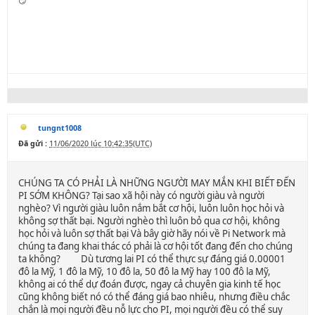
😏
tungnt1008
Đã gửi :
11/06/2020 lúc 10:42:35(UTC)
CHÚNG TA CÓ PHẢI LÀ NHỮNG NGƯỜI MAY MẮN KHI BIẾT ĐẾN
PI SỚM KHÔNG? Tại sao xã hội này có người giàu và người
nghèo? Vì người giàu luôn nắm bắt cơ hội, luôn luôn học hỏi và
không sợ thất bại. Người nghèo thì luôn bỏ qua cơ hội, không
học hỏi và luôn sợ thất bại Và bây giờ hãy nói về Pi Network mà
chúng ta đang khai thác có phải là cơ hội tốt đang đến cho chúng
ta không? Dù tương lai PI có thể thực sự đáng giá 0.00001
đô la Mỹ, 1 đô la Mỹ, 10 đô la, 50 đô la Mỹ hay 100 đô la Mỹ,
không ai có thể dự đoán được, ngay cả chuyên gia kinh tế học
cũng không biết nó có thể đáng giá bao nhiêu, nhưng điều chắc
chắn là mọi người đều nỗ lực cho PI, mọi người đều có thể suy