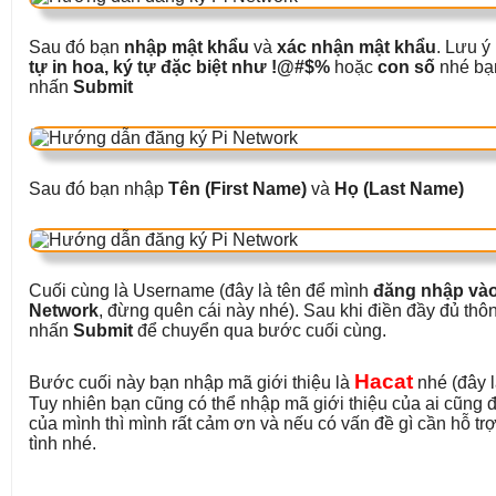
Sau đó bạn
nhập mật khẩu
và
xác nhận mật khẩu
. Lưu ý
tự in hoa, ký tự đặc biệt như !@#$%
hoặc
con số
nhé bạn
nhấn
Submit
Sau đó bạn nhập
Tên (First Name)
và
Họ (Last Name)
Cuối cùng là Username (đây là tên để mình
đăng nhập vào
Network
, đừng quên cái này nhé). Sau khi điền đầy đủ thôn
nhấn
Submit
để chuyển qua bước cuối cùng.
Hacat
Bước cuối này bạn nhập mã giới thiệu là
nhé (đây l
Tuy nhiên bạn cũng có thể nhập mã giới thiệu của ai cũn
của mình thì mình rất cảm ơn và nếu có vấn đề gì cần hỗ trợ
tình nhé.