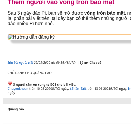
Thêm người vào vòng tròn bảo mật
Sau 3 ngày đào Pi, bạn sẽ mở được
vòng tròn bảo mật
, n
lại phần bài viết trên, tại đây bạn có thể thêm những ngườ
đào nhiều Pi hơn nhé.
Sửa bởi người viết
29/09/2020 lúc 09:56:48(UTC)
|
Lý do: Chưa rõ
CHỖ DÀNH CHO QUẢNG CÁO
3 người cảm ơn tungnt1008 cho bài viết.
Chuyenkhoan
trên 10-05-2020(UTC) ngày,
$Thần_Tài$
trên 13-01-2021(UTC) ngày,
N
ngày
Quảng cáo