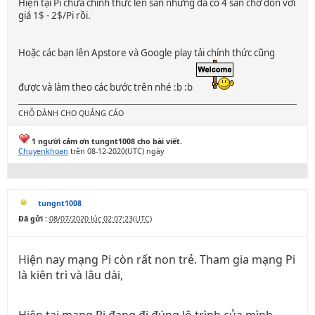
Hiện tại Pi chưa chính thức lên sàn nhưng đã có 4 sàn chờ đón với
giá 1$ - 2$/Pi rồi.
Hoặc các bạn lên Apstore và Google play tải chính thức cũng
được và làm theo các bước trên nhé :b :b
CHỖ DÀNH CHO QUẢNG CÁO
1 người cảm ơn tungnt1008 cho bài viết.
Chuyenkhoan
trên 08-12-2020(UTC) ngày
tungnt1008
Đã gửi :
08/07/2020 lúc 02:07:23(UTC)
Hiện nay mạng Pi còn rất non trẻ. Tham gia mạng Pi
là kiên trì và lâu dài,
Hiện tại mạng Pi đang đi đúng lộ trình của mình,