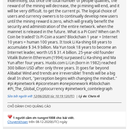
indefinitely, but once the total number of people qualifies, the
reward of the mining will decrease, the pi mining will end, and it
will be very difficult. to get the current pi. The logical choice of
users and currency owners is to continually develop new users
until the mining reward is zero, which will greatly benefit the
security and administration of the entire network. when the
mainnet is released in the future. What is a Pi Coin? When can Pi
Coin be traded? Is Pi Coin a scam? Blockchain 1 year = Internet
10 years = human 100 years. It took Li Ka-shing 68 years to
accumulate $ 34.9 billion. Ma Yun took 18 years to become an
Internet leader, worth US $ 31.4 billion. 25-year-old founder
Vitalik Buterin Ethereum (1994) surpassed Li Ka-shing and Ma
Yun after four years. Huobi.com Li Lin (born in 1982) reached
300 billion USD after only three years. It goes far beyond
Alibaba! Wind and trends are irreversible! Trends will be a big
deal! In short, "perception begins with changing the mindset."
#pi #pinetwork #picoreteam #onepionework #blockchain
#Pi_The_Global_Cryptocurrency #pinetwork_cointelegraph
Sửa bởi người viết
12/06/2020 lúc 10:19:12(UTC)
|
Lý do: Chưa rõ
CHỖ DÀNH CHO QUẢNG CÁO
1 người cảm ơn tungnt1008 cho bài viết.
Chuyenkhoan
trên 08-12-2020(UTC) ngày