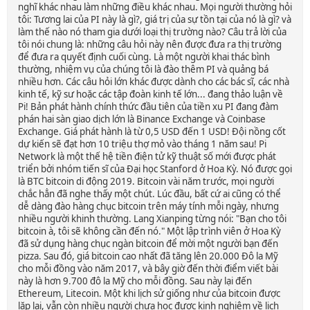
nghĩ khác nhau làm những điều khác nhau. Mọi người thường hỏi
tôi: Tương lai của PI này là gì?, giá trị của sự tồn tại của nó là gì? và
làm thế nào nó tham gia dưới loại thị trường nào? Câu trả lời của
tôi nói chung là: những câu hỏi này nên được đưa ra thị trường
để đưa ra quyết định cuối cùng. Là một người khai thác bình
thường, nhiệm vụ của chúng tôi là đào thêm PI và quảng bá
nhiều hơn. Các câu hỏi lớn khác được dành cho các bác sĩ, các nhà
kinh tế, kỹ sư hoặc các tập đoàn kinh tế lớn... đang thảo luận về
Pi! Bản phát hành chính thức đầu tiên của tiền xu PI đang đàm
phán hai sàn giao dịch lớn là Binance Exchange và Coinbase
Exchange. Giá phát hành là từ 0,5 USD đến 1 USD! Đội nồng cốt
dự kiến ​​sẽ đạt hơn 10 triệu thợ mỏ vào tháng 1 năm sau! Pi
Network là một thế hệ tiền điện tử kỹ thuật số mới được phát
triển bởi nhóm tiến sĩ của Đại học Stanford ở Hoa Kỳ. Nó được gọi
là BTC bitcoin di động 2019. Bitcoin vài năm trước, mọi người
chắc hẳn đã nghe thấy một chút. Lúc đầu, bất cứ ai cũng có thể
dễ dàng đào hàng chục bitcoin trên máy tính mỗi ngày, nhưng
nhiều người khinh thường. Lang Xianping từng nói: "Bạn cho tôi
bitcoin à, tôi sẽ không cần đến nó." Một lập trình viên ở Hoa Kỳ
đã sử dụng hàng chục ngàn bitcoin để mời một người bạn đến
pizza. Sau đó, giá bitcoin cao nhất đã tăng lên 20.000 Đô la Mỹ
cho mỗi đồng vào năm 2017, và bây giờ đến thời điểm viết bài
này là hơn 9.700 đô la Mỹ cho mỗi đồng. Sau này lại đến
Ethereum, Litecoin. Một khi lịch sử giống như của bitcoin được
lặp lại, vẫn còn nhiều người chưa học được kinh nghiệm về lịch