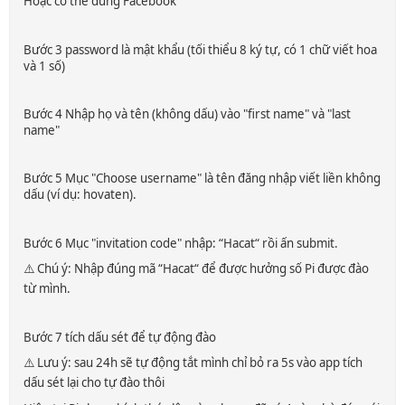
Hoặc có thể dùng Facebook
Bước 3 password là mật khẩu (tối thiểu 8 ký tự, có 1 chữ viết hoa
và 1 số)
Bước 4 Nhập họ và tên (không dấu) vào "first name" và "last
name"
Bước 5 Mục "Choose username" là tên đăng nhập viết liền không
dấu (ví dụ: hovaten).
Bước 6 Mục "invitation code" nhập: “Hacat“ rồi ấn submit.
⚠️ Chú ý: Nhập đúng mã “Hacat“ để được hưởng số Pi được đào
từ mình.
Bước 7 tích dấu sét để tự động đào
⚠️ Lưu ý: sau 24h sẽ tự động tắt mình chỉ bỏ ra 5s vào app tích
dấu sét lại cho tự đào thôi