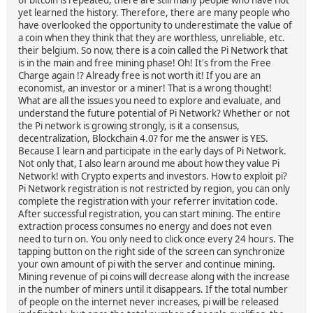
yet learned the history. Therefore, there are many people who
have overlooked the opportunity to underestimate the value of
a coin when they think that they are worthless, unreliable, etc.
their belgium. So now, there is a coin called the Pi Network that
is in the main and free mining phase! Oh! It's from the Free
Charge again !? Already free is not worth it! If you are an
economist, an investor or a miner! That is a wrong thought!
What are all the issues you need to explore and evaluate, and
understand the future potential of Pi Network? Whether or not
the Pi network is growing strongly, is it a consensus,
decentralization, Blockchain 4.0? for me the answer is YES.
Because I learn and participate in the early days of Pi Network.
Not only that, I also learn around me about how they value Pi
Network! with Crypto experts and investors. How to exploit pi?
Pi Network registration is not restricted by region, you can only
complete the registration with your referrer invitation code.
After successful registration, you can start mining. The entire
extraction process consumes no energy and does not even
need to turn on. You only need to click once every 24 hours. The
tapping button on the right side of the screen can synchronize
your own amount of pi with the server and continue mining.
Mining revenue of pi coins will decrease along with the increase
in the number of miners until it disappears. If the total number
of people on the internet never increases, pi will be released