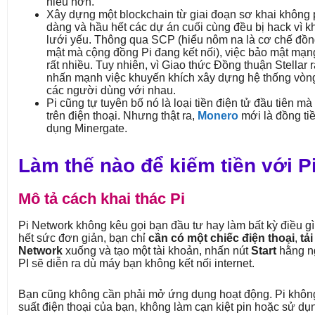
hiểu hơn.
Xây dựng một blockchain từ giai đoạn sơ khai không 
dàng và hầu hết các dự án cuối cùng đều bị hack vì 
lưới yếu. Thông qua SCP (hiểu nôm na là cơ chế đồn
mật mà cộng đồng Pi đang kết nối), việc bảo mật mạn
rất nhiều. Tuy nhiên, vì Giao thức Đồng thuận Stellar r
nhấn mạnh việc khuyến khích xây dựng hệ thống vòng
các người dùng với nhau.
Pi cũng tự tuyên bố nó là loại tiền điện tử đầu tiên mà
trên điện thoại. Nhưng thật ra,
Monero
mới là đồng ti
dụng Minergate.
Làm thế nào để kiếm tiền với P
Mô tả cách khai thác Pi
Pi Network không kêu gọi bạn đầu tư hay làm bất kỳ điều gì
hết sức đơn giản, bạn chỉ
cần có một chiếc điện thoại
,
tải
Network
xuống và tạo một tài khoản, nhấn nút
Start
hằng ng
PI sẽ diễn ra dù máy bạn không kết nối internet.
Bạn cũng không cần phải mở ứng dụng hoạt động. Pi khôn
suất điện thoại của bạn, không làm cạn kiệt pin hoặc sử d