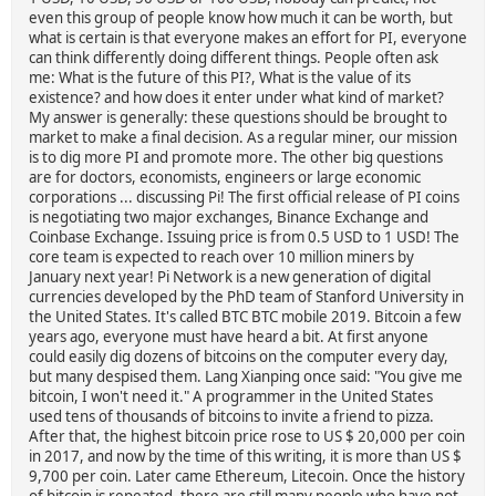
even this group of people know how much it can be worth, but
what is certain is that everyone makes an effort for PI, everyone
can think differently doing different things. People often ask
me: What is the future of this PI?, What is the value of its
existence? and how does it enter under what kind of market?
My answer is generally: these questions should be brought to
market to make a final decision. As a regular miner, our mission
is to dig more PI and promote more. The other big questions
are for doctors, economists, engineers or large economic
corporations ... discussing Pi! The first official release of PI coins
is negotiating two major exchanges, Binance Exchange and
Coinbase Exchange. Issuing price is from 0.5 USD to 1 USD! The
core team is expected to reach over 10 million miners by
January next year! Pi Network is a new generation of digital
currencies developed by the PhD team of Stanford University in
the United States. It's called BTC BTC mobile 2019. Bitcoin a few
years ago, everyone must have heard a bit. At first anyone
could easily dig dozens of bitcoins on the computer every day,
but many despised them. Lang Xianping once said: "You give me
bitcoin, I won't need it." A programmer in the United States
used tens of thousands of bitcoins to invite a friend to pizza.
After that, the highest bitcoin price rose to US $ 20,000 per coin
in 2017, and now by the time of this writing, it is more than US $
9,700 per coin. Later came Ethereum, Litecoin. Once the history
of bitcoin is repeated, there are still many people who have not