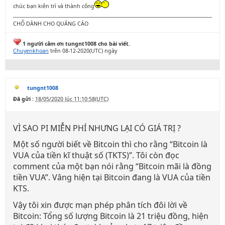
chúc bạn kiên trì và thành công
CHỖ DÀNH CHO QUẢNG CÁO
1 người cảm ơn tungnt1008 cho bài viết.
Chuyenkhoan
trên 08-12-2020(UTC) ngày
tungnt1008
Đã gửi :
18/05/2020 lúc 11:10:58(UTC)
VÌ SAO PI MIỄN PHÍ NHƯNG LẠI CÓ GIÁ TRỊ ?
Một số người biết về Bitcoin thì cho rằng “Bitcoin là
VUA của tiền kĩ thuật số (TKTS)”. Tôi còn đọc
comment của một bạn nói rằng “Bitcoin mãi là đồng
tiền VUA”. Vâng hiện tại Bitcoin đang là VUA của tiền
KTS.
Vậy tôi xin được mạn phép phân tích đôi lời về
Bitcoin: Tổng số lượng Bitcoin là 21 triệu đồng, hiện