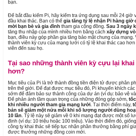
bạn.
Để bắt đầu kiếm Pi, hãy kiểm tra ứng dụng sau mỗi 24 giờ
đầu khai thác. Bạn có thể
gia tăng tỷ lệ nhận Pi hàng gi
mời bạn bè và gia đình
tham gia cộng đồng.
Sau 3 ngày k
tăng thu nhập của mình nhiều hơn bằng cách
xây dựng vò
bạn, điều này góp phần gia tăng bảo mật chung của mạng. 
thành viên kỳ cựu của mạng lưới có tỷ lệ khai thác cao hơ
viên đến sau họ.
Tại sao những thành viên kỳ cựu lại khai
hơn?
Mục tiêu của Pi là trở thành đồng tiền điện tử được phân ph
trên thế giới. Để đạt được mục tiêu đó, Pi khuyến khích cá
sớm để đảm bảo sự thành công của dự án (ví dụ: bảo vệ và 
Để phản ánh tầm quan trọng của những đóng góp sớm,
tốc
khi nhiều người tham gia mạng lưới
. Tại thời điểm này,
t
bản sẽ giảm một nửa mỗi khi số lượng người dùng hoạt
10 lần
. Tỷ lệ này sẽ giảm về 0 khi mạng đạt được một số 
định (ví dụ: 10 triệu hoặc 100 triệu). Vào thời điểm đó, giố
công ty khai thác sẽ tiếp tục nhận phần thưởng bằng phí gi
được thưởng những đồng coin mới.