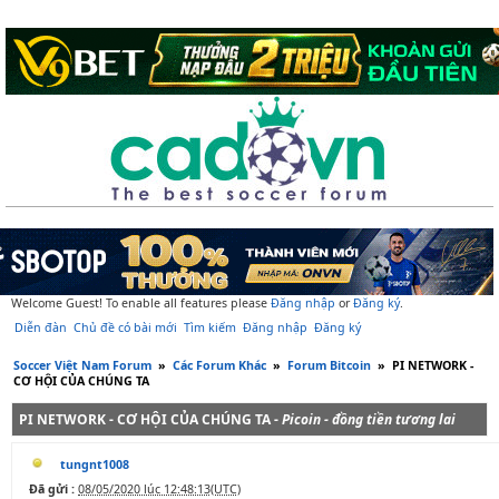
Welcome Guest! To enable all features please
Đăng nhập
or
Đăng ký
.
Diễn đàn
Chủ đề có bài mới
Tìm kiếm
Đăng nhập
Đăng ký
Soccer Việt Nam Forum
»
Các Forum Khác
»
Forum Bitcoin
»
PI NETWORK -
CƠ HỘI CỦA CHÚNG TA
PI NETWORK - CƠ HỘI CỦA CHÚNG TA -
Picoin - đồng tiền tương lai
tungnt1008
Đã gửi :
08/05/2020 lúc 12:48:13(UTC)