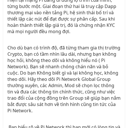
từng bước một. Giai đoạn thứ hai là truy cập Dapp
thương mại vào nền tảng Pi, hệ sinh thái bố trí và
thiết lập các nút để đạt được sự phân cấp. Sau khi
hoàn thành thiết lập giá trị, đó là chứng nhận KYC
mà mọi người đều mong đợi.
Cho dù bạn có trình độ, đã từng tham gia thị trường
Crypto, bạn có tầm nhìn lâu dài, nhưng bạn không
học hỏi, không theo dõi và không hiểu nó ( Pi
Network). Bạn sẽ nhanh chóng chán nãn và bỏ
cuộc. Do bạn Không biết gì và lại không học, không
theo dõi. Hãy theo dõi Pi Network Global Group
thường xuyên, các Admin, Mod sẽ chọn lọc thông
tin và đưa các thông tin chính thức, cũng như việc
trao đổi của cộng đồng trên Group sẽ giúp bạn nắm
bắt được sâu sát hơn về tình hình cũng tin tức của
Pi Network.
Bạn hiểu rõ về Pi Network thì bạn mới có lòng tin và