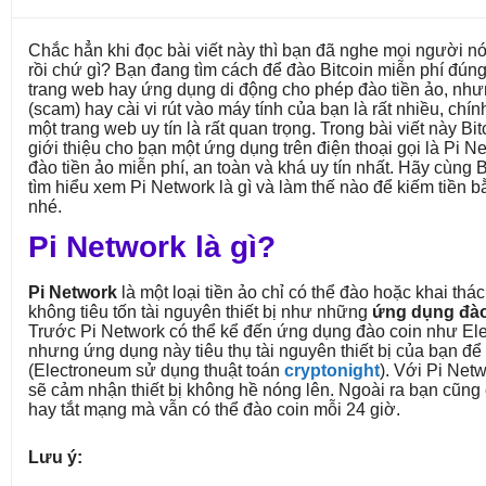
Chắc hẳn khi đọc bài viết này thì bạn đã nghe mọi người nó
rồi chứ gì? Bạn đang tìm cách để đào Bitcoin miễn phí đún
trang web hay ứng dụng di động cho phép đào tiền ảo, nh
(scam) hay cài vi rút vào máy tính của bạn là rất nhiều, chín
một trang web uy tín là rất quan trọng. Trong bài viết này 
giới thiệu cho bạn một ứng dụng trên điện thoại gọi là Pi 
đào tiền ảo miễn phí, an toàn và khá uy tín nhất. Hãy cùng
tìm hiểu xem Pi Network là gì và làm thế nào để kiếm tiền
nhé.
Pi Network là gì?
Pi Network
là một loại tiền ảo chỉ có thể đào hoặc khai thác
không tiêu tốn tài nguyên thiết bị như những
ứng dụng đào
Trước Pi Network có thể kể đến ứng dụng đào coin như El
nhưng ứng dụng này tiêu thụ tài nguyên thiết bị của bạn để 
(Electroneum sử dụng thuật toán
cryptonight
). Với Pi Net
sẽ cảm nhận thiết bị không hề nóng lên. Ngoài ra bạn cũng 
hay tắt mạng mà vẫn có thể đào coin mỗi 24 giờ.
Lưu ý: