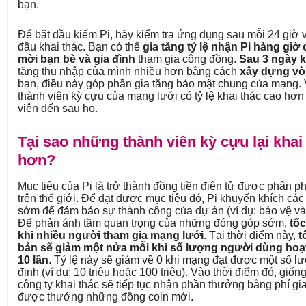
bạn.
Để bắt đầu kiếm Pi, hãy kiểm tra ứng dụng sau mỗi 24 giờ
đầu khai thác. Bạn có thể
gia tăng tỷ lệ nhận Pi hàng gi
mời bạn bè và gia đình
tham gia cộng đồng.
Sau 3 ngày k
tăng thu nhập của mình nhiều hơn bằng cách
xây dựng vò
bạn, điều này góp phần gia tăng bảo mật chung của mạng. 
thành viên kỳ cựu của mạng lưới có tỷ lệ khai thác cao hơ
viên đến sau họ.
Tại sao những thành viên kỳ cựu lại khai
hơn?
Mục tiêu của Pi là trở thành đồng tiền điện tử được phân ph
trên thế giới. Để đạt được mục tiêu đó, Pi khuyến khích cá
sớm để đảm bảo sự thành công của dự án (ví dụ: bảo vệ và 
Để phản ánh tầm quan trọng của những đóng góp sớm,
tốc
khi nhiều người tham gia mạng lưới
. Tại thời điểm này,
t
bản sẽ giảm một nửa mỗi khi số lượng người dùng hoạt
10 lần
. Tỷ lệ này sẽ giảm về 0 khi mạng đạt được một số 
định (ví dụ: 10 triệu hoặc 100 triệu). Vào thời điểm đó, giố
công ty khai thác sẽ tiếp tục nhận phần thưởng bằng phí gi
được thưởng những đồng coin mới.