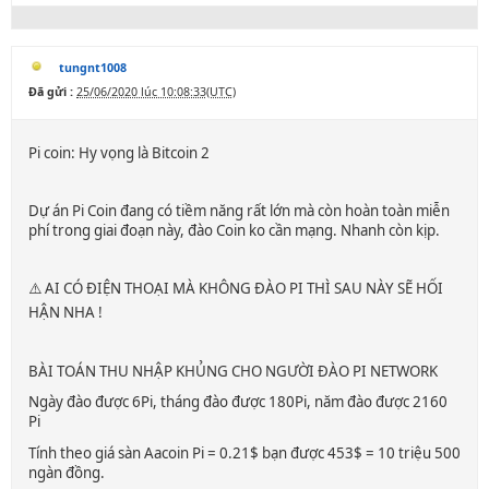
tungnt1008
Đã gửi :
25/06/2020 lúc 10:08:33(UTC)
Pi coin: Hy vọng là Bitcoin 2
Dự án Pi Coin đang có tiềm năng rất lớn mà còn hoàn toàn miễn
phí trong giai đoạn này, đào Coin ko cần mạng. Nhanh còn kịp.
⚠️ AI CÓ ĐIỆN THOẠI MÀ KHÔNG ĐÀO PI THÌ SAU NÀY SẼ HỐI
HẬN NHA !
BÀI TOÁN THU NHẬP KHỦNG CHO NGƯỜI ĐÀO PI NETWORK
Ngày đào được 6Pi, tháng đào được 180Pi, năm đào được 2160
Pi
Tính theo giá sàn Aacoin Pi = 0.21$ bạn được 453$ = 10 triệu 500
ngàn đồng.