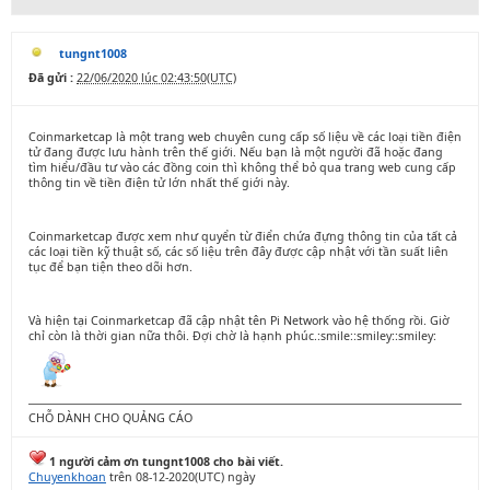
tungnt1008
Đã gửi :
22/06/2020 lúc 02:43:50(UTC)
Coinmarketcap là một trang web chuyên cung cấp số liệu về các loại tiền điện
tử đang được lưu hành trên thế giới. Nếu bạn là một người đã hoặc đang
tìm hiểu/đầu tư vào các đồng coin thì không thể bỏ qua trang web cung cấp
thông tin về tiền điện tử lớn nhất thế giới này.
Coinmarketcap được xem như quyển từ điển chứa đựng thông tin của tất cả
các loại tiền kỹ thuật số, các số liệu trên đây được cập nhật với tần suất liên
tục để bạn tiện theo dõi hơn.
Và hiện tại Coinmarketcap đã cập nhật tên Pi Network vào hệ thống rồi. Giờ
chỉ còn là thời gian nữa thôi. Đợi chờ là hạnh phúc.:smile::smiley::smiley:
CHỖ DÀNH CHO QUẢNG CÁO
1 người cảm ơn tungnt1008 cho bài viết.
Chuyenkhoan
trên 08-12-2020(UTC) ngày