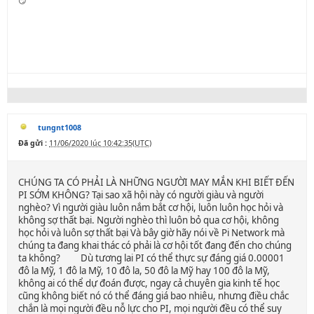
😏
tungnt1008
Đã gửi :
11/06/2020 lúc 10:42:35(UTC)
CHÚNG TA CÓ PHẢI LÀ NHỮNG NGƯỜI MAY MẮN KHI BIẾT ĐẾN
PI SỚM KHÔNG? Tại sao xã hội này có người giàu và người
nghèo? Vì người giàu luôn nắm bắt cơ hội, luôn luôn học hỏi và
không sợ thất bại. Người nghèo thì luôn bỏ qua cơ hội, không
học hỏi và luôn sợ thất bại Và bây giờ hãy nói về Pi Network mà
chúng ta đang khai thác có phải là cơ hội tốt đang đến cho chúng
ta không? Dù tương lai PI có thể thực sự đáng giá 0.00001
đô la Mỹ, 1 đô la Mỹ, 10 đô la, 50 đô la Mỹ hay 100 đô la Mỹ,
không ai có thể dự đoán được, ngay cả chuyên gia kinh tế học
cũng không biết nó có thể đáng giá bao nhiêu, nhưng điều chắc
chắn là mọi người đều nỗ lực cho PI, mọi người đều có thể suy