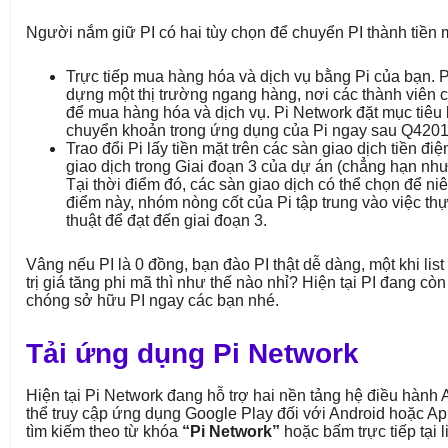
Người nắm giữ PI có hai tùy chọn để chuyển PI thành tiền 
Trực tiếp mua hàng hóa và dịch vụ bằng Pi của bạn. 
dựng một thị trường ngang hàng, nơi các thành viên có 
để mua hàng hóa và dịch vụ. Pi Network đặt mục tiêu
chuyển khoản trong ứng dụng của Pi ngay sau Q4201
Trao đổi Pi lấy tiền mặt trên các sàn giao dịch tiền đi
giao dịch trong Giai đoạn 3 của dự án (chẳng hạn như
Tại thời điểm đó, các sàn giao dịch có thể chọn để niê
điểm này, nhóm nòng cốt của Pi tập trung vào việc thự
thuật để đạt đến giai đoạn 3.
Vâng nếu PI là 0 đồng, bạn đào PI thật dễ dàng, một khi list 
trị giá tăng phi mã thì như thế nào nhỉ? Hiện tại PI đang c
chóng sở hữu PI ngay các bạn nhé.
Tải ứng dụng Pi Network
Hiện tại Pi Network đang hỗ trợ hai nền tảng hệ điều hành 
thể truy cập ứng dụng Google Play đối với Android hoặc Ap
tìm kiếm theo từ khóa
“Pi Network”
hoặc bấm trực tiếp tại l