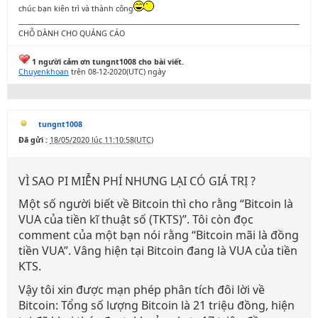
chúc bạn kiên trì và thành công
CHỖ DÀNH CHO QUẢNG CÁO
1 người cảm ơn tungnt1008 cho bài viết.
Chuyenkhoan
trên 08-12-2020(UTC) ngày
tungnt1008
Đã gửi :
18/05/2020 lúc 11:10:58(UTC)
VÌ SAO PI MIỄN PHÍ NHƯNG LẠI CÓ GIÁ TRỊ ?
Một số người biết về Bitcoin thì cho rằng “Bitcoin là
VUA của tiền kĩ thuật số (TKTS)”. Tôi còn đọc
comment của một bạn nói rằng “Bitcoin mãi là đồng
tiền VUA”. Vâng hiện tại Bitcoin đang là VUA của tiền
KTS.
Vậy tôi xin được mạn phép phân tích đôi lời về
Bitcoin: Tổng số lượng Bitcoin là 21 triệu đồng, hiện