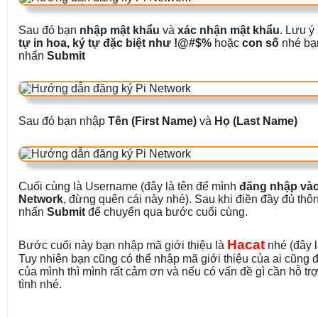
Sau đó bạn
nhập mật khẩu
và
xác nhận mật khẩu
. Lưu ý
tự in hoa, ký tự đặc biệt như !@#$%
hoặc
con số
nhé bạn
nhấn
Submit
Sau đó bạn nhập
Tên (First Name)
và
Họ (Last Name)
Cuối cùng là Username (đây là tên để mình
đăng nhập vào
Network
, đừng quên cái này nhé). Sau khi điền đầy đủ thôn
nhấn
Submit
để chuyển qua bước cuối cùng.
Hacat
Bước cuối này bạn nhập mã giới thiệu là
nhé (đây l
Tuy nhiên bạn cũng có thể nhập mã giới thiệu của ai cũn
của mình thì mình rất cảm ơn và nếu có vấn đề gì cần hỗ trợ
tình nhé.