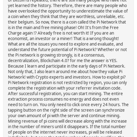
yet learned the history. Therefore, there are many people who
have overlooked the opportunity to underestimate the value of
a coin when they think that they are worthless, unreliable, etc.
their belgium. So now, there is a coin called the Pi Network that
is in the main and free mining phase! Oh! It's from the Free
Charge again !? Already free is not worth it! If you are an
economist, an investor or a miner! That is a wrong thought!
What are all the issues you need to explore and evaluate, and
understand the future potential of Pi Network? Whether or not
the Pi network is growing strongly, is it a consensus,
decentralization, Blockchain 4.0? for me the answer is YES.
Because I learn and participate in the early days of Pi Network.
Not only that, I also learn around me about how they value Pi
Network! with Crypto experts and investors. How to exploit pi?
Pi Network registration is not restricted by region, you can only
complete the registration with your referrer invitation code.
After successful registration, you can start mining. The entire
extraction process consumes no energy and does not even
need to turn on. You only need to click once every 24 hours. The
tapping button on the right side of the screen can synchronize
your own amount of pi with the server and continue mining.
Mining revenue of pi coins will decrease along with the increase
in the number of miners until it disappears. If the total number
of people on the internet never increases, pi will be released