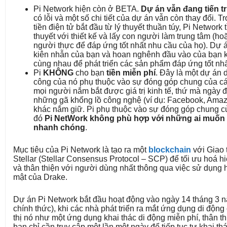
Pi Network hiện còn ở BETA.
Dự án vẫn đang tiến tr
có lỗi và một số chi tiết của dự án vẫn còn thay đổi. T
tiền điện tử bắt đầu từ lý thuyết thuần túy, Pi Network
thuyết với thiết kế và lấy con người làm trung tâm (h
người thực để đáp ứng tốt nhất nhu cầu của họ). Dự 
kiên nhẫn của bạn và hoan nghênh đầu vào của bạn k
cùng nhau để phát triển các sản phẩm đáp ứng tốt nh
Pi
KHÔNG
cho bạn
tiền miễn phí
. Đây là một dự án 
công của nó phụ thuộc vào sự đóng góp chung của các
mọi người nắm bắt được giá trị kinh tế, thứ mà ngày
những gã khổng lồ công nghệ (ví dụ: Facebook, Amazo
khác nắm giữ. Pi phụ thuộc vào sự đóng góp chung c
đó
Pi NetWork không phù hợp với những ai muốn 
nhanh chóng
.
Mục tiêu của Pi Network là tạo ra một
blockchain
với Giao 
Stellar (Stellar Consensus Protocol – SCP) để tối ưu hoá h
và thân thiện với người dùng nhất thông qua việc sử dụng 
mật của Drake.
Dự án Pi Network bắt đầu hoạt động vào ngày 14 tháng 3 
chính thức), khi các nhà phát triển ra mắt ứng dụng di động
thị nó như một ứng dụng khai thác di động miễn phí, thân th
bạn chỉ cần truy cập một lần một ngày để tiếp tục tự khai th