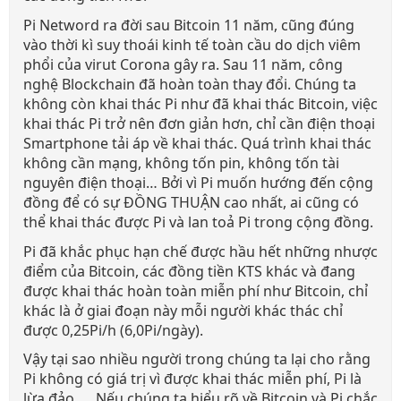
Pi Netword ra đời sau Bitcoin 11 năm, cũng đúng
vào thời kì suy thoái kinh tế toàn cầu do dịch viêm
phổi của virut Corona gây ra. Sau 11 năm, công
nghệ Blockchain đã hoàn toàn thay đổi. Chúng ta
không còn khai thác Pi như đã khai thác Bitcoin, việc
khai thác Pi trở nên đơn giản hơn, chỉ cần điện thoại
Smartphone tải áp về khai thác. Quá trình khai thác
không cần mạng, không tốn pin, không tốn tài
nguyên điện thoại… Bởi vì Pi muốn hướng đến cộng
đồng để có sự ĐỒNG THUẬN cao nhất, ai cũng có
thể khai thác được Pi và lan toả Pi trong cộng đồng.
Pi đã khắc phục hạn chế được hầu hết những nhược
điểm của Bitcoin, các đồng tiền KTS khác và đang
được khai thác hoàn toàn miễn phí như Bitcoin, chỉ
khác là ở giai đoạn này mỗi người khác thác chỉ
được 0,25Pi/h (6,0Pi/ngày).
Vậy tại sao nhiều người trong chúng ta lại cho rằng
Pi không có giá trị vì được khai thác miễn phí, Pi là
lừa đảo, ... Nếu chúng ta hiểu rõ về Bitcoin và Pi chắc