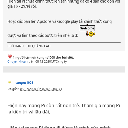
Hiện tại Pi chưa chính thức lên sàn nhưng đã có 4 sàn chờ đón với
giá 1$ - 2$/Pi rồi.
Hoặc các bạn lên Apstore và Google play tải chính thức cũng
được và làm theo các bước trên nhé :b :b
CHỖ DÀNH CHO QUẢNG CÁO
1 người cảm ơn tungnt1008 cho bài viết.
Chuyenkhoan
trên 08-12-2020(UTC) ngày
tungnt1008
Đã gửi :
08/07/2020 lúc 02:07:23(UTC)
Hiện nay mạng Pi còn rất non trẻ. Tham gia mạng Pi
là kiên trì và lâu dài,
Hiện tại mạng Pi đang đi đúng lộ trình của mình,