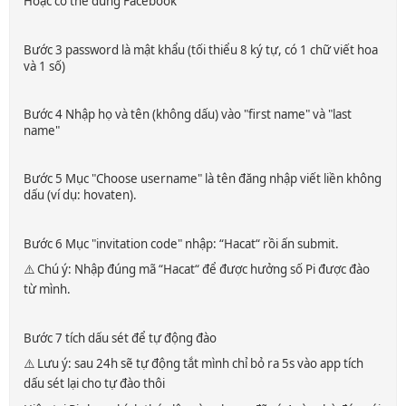
Hoặc có thể dùng Facebook
Bước 3 password là mật khẩu (tối thiểu 8 ký tự, có 1 chữ viết hoa
và 1 số)
Bước 4 Nhập họ và tên (không dấu) vào "first name" và "last
name"
Bước 5 Mục "Choose username" là tên đăng nhập viết liền không
dấu (ví dụ: hovaten).
Bước 6 Mục "invitation code" nhập: “Hacat“ rồi ấn submit.
⚠️ Chú ý: Nhập đúng mã “Hacat“ để được hưởng số Pi được đào
từ mình.
Bước 7 tích dấu sét để tự động đào
⚠️ Lưu ý: sau 24h sẽ tự động tắt mình chỉ bỏ ra 5s vào app tích
dấu sét lại cho tự đào thôi