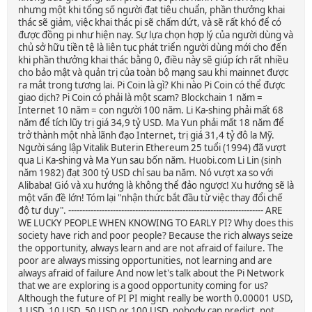
nhưng một khi tổng số người đạt tiêu chuẩn, phần thưởng khai
thác sẽ giảm, việc khai thác pi sẽ chấm dứt, và sẽ rất khó để có
được đồng pi như hiện nay. Sự lựa chọn hợp lý của người dùng và
chủ sở hữu tiền tệ là liên tục phát triển người dùng mới cho đến
khi phần thưởng khai thác bằng 0, điều này sẽ giúp ích rất nhiều
cho bảo mật và quản trị của toàn bộ mạng sau khi mainnet được
ra mắt trong tương lai. Pi Coin là gì? Khi nào Pi Coin có thể được
giao dịch? Pi Coin có phải là một scam? Blockchain 1 năm =
Internet 10 năm = con người 100 năm. Li Ka-shing phải mất 68
năm để tích lũy trị giá 34,9 tỷ USD. Ma Yun phải mất 18 năm để
trở thành một nhà lãnh đạo Internet, trị giá 31,4 tỷ đô la Mỹ.
Người sáng lập Vitalik Buterin Ethereum 25 tuổi (1994) đã vượt
qua Li Ka-shing và Ma Yun sau bốn năm. Huobi.com Li Lin (sinh
năm 1982) đạt 300 tỷ USD chỉ sau ba năm. Nó vượt xa so với
Alibaba! Gió và xu hướng là không thể đảo ngược! Xu hướng sẽ là
một vấn đề lớn! Tóm lại "nhận thức bắt đầu từ việc thay đổi chế
độ tư duy". ---------------------------------------------------------------------- ARE
WE LUCKY PEOPLE WHEN KNOWING TO EARLY PI? Why does this
society have rich and poor people? Because the rich always seize
the opportunity, always learn and are not afraid of failure. The
poor are always missing opportunities, not learning and are
always afraid of failure And now let's talk about the Pi Network
that we are exploring is a good opportunity coming for us?
Although the future of PI PI might really be worth 0.00001 USD,
1 USD, 10 USD, 50 USD or 100 USD, nobody can predict, not