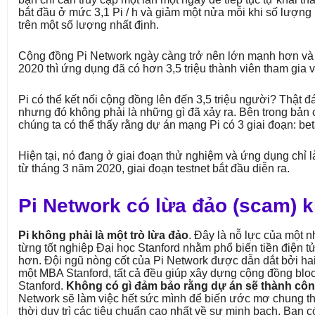
bắt đầu ở mức 3,1 Pi / h và giảm một nửa mỗi khi số lượng
trên một số lượng nhất định.
Cộng đồng Pi Network ngày càng trở nên lớn mạnh hơn và
2020 thì ứng dụng đã có hơn 3,5 triệu thành viên tham gia vớ
Pi có thể kết nối cộng đồng lên đến 3,5 triệu người? Thật đ
nhưng đó không phải là những gì đã xảy ra. Bên trong bản 
chúng ta có thể thấy rằng dự án mạng Pi có 3 giai đoạn: bet
Hiện tại, nó đang ở giai đoạn thử nghiệm và ứng dụng chỉ l
từ tháng 3 năm 2020, giai đoạn testnet bắt đầu diễn ra.
Pi Network có lừa đảo (scam) 
Pi không phải là một trò lừa đảo
. Đây là nỗ lực của một 
từng tốt nghiệp Đại học Stanford nhằm phổ biến tiền điện 
hơn. Đội ngũ nòng cốt của Pi Network được dẫn dắt bởi hai 
một MBA Stanford, tất cả đều giúp xây dựng cộng đồng bloc
Stanford.
Không có gì đảm bảo rằng dự án sẽ thành cô
Network sẽ làm việc hết sức mình để biến ước mơ chung th
thời duy trì các tiêu chuẩn cao nhất về sự minh bạch. Bạn c