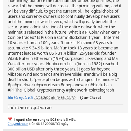
indefinitely, but once the total number of people qualifies, the
reward of the mining will decrease, the pi mining will end, and it
will be very difficult. to get the current pi. The logical choice of
users and currency owners is to continually develop new users
until the mining reward is zero, which will greatly benefit the
security and administration of the entire network. when the
mainnet is released in the future. What is a Pi Coin? When can Pi
Coin be traded? Is Pi Coin a scam? Blockchain 1 year = Internet
10 years = human 100 years. It took Li Ka-shing 68 years to
accumulate $ 34.9 billion. Ma Yun took 18 years to become an
Internet leader, worth US $ 31.4 billion. 25-year-old founder
Vitalik Buterin Ethereum (1994) surpassed Li Ka-shing and Ma
Yun after four years. Huobi.com Li Lin (born in 1982) reached
300 billion USD after only three years. It goes far beyond
Alibaba! Wind and trends are irreversible! Trends will be a big
deal! In short, "perception begins with changing the mindset."
#pi #pinetwork #picoreteam #onepionework #blockchain
#Pi_The_Global_Cryptocurrency #pinetwork_cointelegraph
Sửa bởi người viết
12/06/2020 lúc 10:19:12(UTC)
|
Lý do: Chưa rõ
CHỖ DÀNH CHO QUẢNG CÁO
1 người cảm ơn tungnt1008 cho bài viết.
Chuyenkhoan
trên 08-12-2020(UTC) ngày