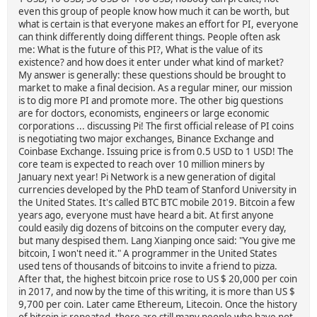
even this group of people know how much it can be worth, but
what is certain is that everyone makes an effort for PI, everyone
can think differently doing different things. People often ask
me: What is the future of this PI?, What is the value of its
existence? and how does it enter under what kind of market?
My answer is generally: these questions should be brought to
market to make a final decision. As a regular miner, our mission
is to dig more PI and promote more. The other big questions
are for doctors, economists, engineers or large economic
corporations ... discussing Pi! The first official release of PI coins
is negotiating two major exchanges, Binance Exchange and
Coinbase Exchange. Issuing price is from 0.5 USD to 1 USD! The
core team is expected to reach over 10 million miners by
January next year! Pi Network is a new generation of digital
currencies developed by the PhD team of Stanford University in
the United States. It's called BTC BTC mobile 2019. Bitcoin a few
years ago, everyone must have heard a bit. At first anyone
could easily dig dozens of bitcoins on the computer every day,
but many despised them. Lang Xianping once said: "You give me
bitcoin, I won't need it." A programmer in the United States
used tens of thousands of bitcoins to invite a friend to pizza.
After that, the highest bitcoin price rose to US $ 20,000 per coin
in 2017, and now by the time of this writing, it is more than US $
9,700 per coin. Later came Ethereum, Litecoin. Once the history
of bitcoin is repeated, there are still many people who have not