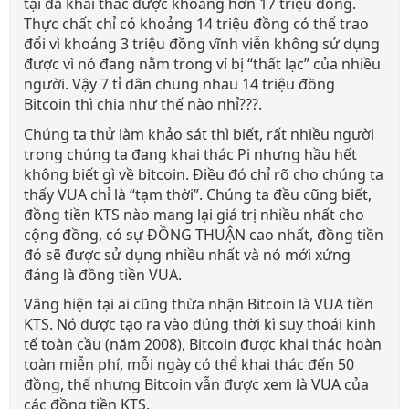
tại đã khai thác được khoảng hơn 17 triệu đồng.
Thực chất chỉ có khoảng 14 triệu đồng có thể trao
đổi vì khoảng 3 triệu đồng vĩnh viễn không sử dụng
được vì nó đang nằm trong ví bị “thất lạc” của nhiều
người. Vậy 7 tỉ dân chung nhau 14 triệu đồng
Bitcoin thì chia như thế nào nhỉ???.
Chúng ta thử làm khảo sát thì biết, rất nhiều người
trong chúng ta đang khai thác Pi nhưng hầu hết
không biết gì về bitcoin. Điều đó chỉ rõ cho chúng ta
thấy VUA chỉ là “tạm thời”. Chúng ta đều cũng biết,
đồng tiền KTS nào mang lại giá trị nhiều nhất cho
cộng đồng, có sự ĐỒNG THUẬN cao nhất, đồng tiền
đó sẽ được sử dụng nhiều nhất và nó mới xứng
đáng là đồng tiền VUA.
Vâng hiện tại ai cũng thừa nhận Bitcoin là VUA tiền
KTS. Nó được tạo ra vào đúng thời kì suy thoái kinh
tế toàn cầu (năm 2008), Bitcoin được khai thác hoàn
toàn miễn phí, mỗi ngày có thể khai thác đến 50
đồng, thế nhưng Bitcoin vẫn được xem là VUA của
các đồng tiền KTS.