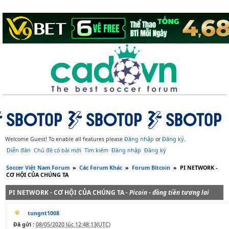
Welcome Guest! To enable all features please
Đăng nhập
or
Đăng ký
.
Diễn đàn
Chủ đề có bài mới
Tìm kiếm
Đăng nhập
Đăng ký
Soccer Việt Nam Forum
»
Các Forum Khác
»
Forum Bitcoin
»
PI NETWORK -
CƠ HỘI CỦA CHÚNG TA
PI NETWORK - CƠ HỘI CỦA CHÚNG TA -
Picoin - đồng tiền tương lai
tungnt1008
Đã gửi :
08/05/2020 lúc 12:48:13(UTC)