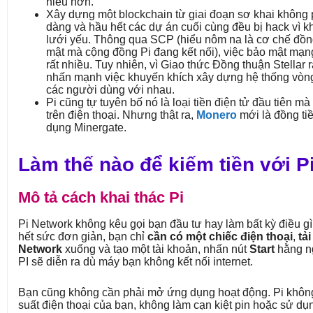
hiểu hơn.
Xây dựng một blockchain từ giai đoạn sơ khai không 
dàng và hầu hết các dự án cuối cùng đều bị hack vì 
lưới yếu. Thông qua SCP (hiểu nôm na là cơ chế đồn
mật mà cộng đồng Pi đang kết nối), việc bảo mật mạn
rất nhiều. Tuy nhiên, vì Giao thức Đồng thuận Stellar r
nhấn mạnh việc khuyến khích xây dựng hệ thống vòng
các người dùng với nhau.
Pi cũng tự tuyên bố nó là loại tiền điện tử đầu tiên mà
trên điện thoại. Nhưng thật ra,
Monero
mới là đồng ti
dụng Minergate.
Làm thế nào để kiếm tiền với P
Mô tả cách khai thác Pi
Pi Network không kêu gọi bạn đầu tư hay làm bất kỳ điều gì
hết sức đơn giản, bạn chỉ
cần có một chiếc điện thoại
,
tải
Network
xuống và tạo một tài khoản, nhấn nút
Start
hằng ng
PI sẽ diễn ra dù máy bạn không kết nối internet.
Bạn cũng không cần phải mở ứng dụng hoạt động. Pi khôn
suất điện thoại của bạn, không làm cạn kiệt pin hoặc sử d