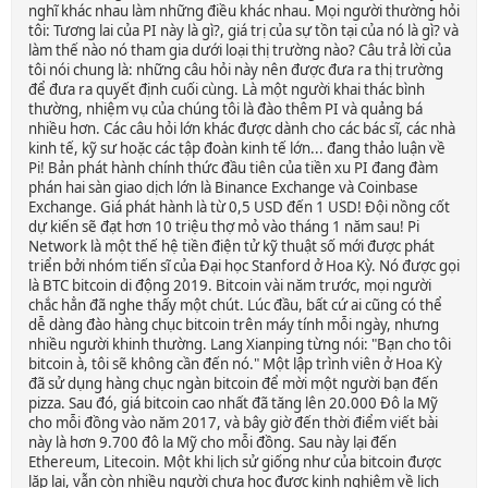
nghĩ khác nhau làm những điều khác nhau. Mọi người thường hỏi
tôi: Tương lai của PI này là gì?, giá trị của sự tồn tại của nó là gì? và
làm thế nào nó tham gia dưới loại thị trường nào? Câu trả lời của
tôi nói chung là: những câu hỏi này nên được đưa ra thị trường
để đưa ra quyết định cuối cùng. Là một người khai thác bình
thường, nhiệm vụ của chúng tôi là đào thêm PI và quảng bá
nhiều hơn. Các câu hỏi lớn khác được dành cho các bác sĩ, các nhà
kinh tế, kỹ sư hoặc các tập đoàn kinh tế lớn... đang thảo luận về
Pi! Bản phát hành chính thức đầu tiên của tiền xu PI đang đàm
phán hai sàn giao dịch lớn là Binance Exchange và Coinbase
Exchange. Giá phát hành là từ 0,5 USD đến 1 USD! Đội nồng cốt
dự kiến ​​sẽ đạt hơn 10 triệu thợ mỏ vào tháng 1 năm sau! Pi
Network là một thế hệ tiền điện tử kỹ thuật số mới được phát
triển bởi nhóm tiến sĩ của Đại học Stanford ở Hoa Kỳ. Nó được gọi
là BTC bitcoin di động 2019. Bitcoin vài năm trước, mọi người
chắc hẳn đã nghe thấy một chút. Lúc đầu, bất cứ ai cũng có thể
dễ dàng đào hàng chục bitcoin trên máy tính mỗi ngày, nhưng
nhiều người khinh thường. Lang Xianping từng nói: "Bạn cho tôi
bitcoin à, tôi sẽ không cần đến nó." Một lập trình viên ở Hoa Kỳ
đã sử dụng hàng chục ngàn bitcoin để mời một người bạn đến
pizza. Sau đó, giá bitcoin cao nhất đã tăng lên 20.000 Đô la Mỹ
cho mỗi đồng vào năm 2017, và bây giờ đến thời điểm viết bài
này là hơn 9.700 đô la Mỹ cho mỗi đồng. Sau này lại đến
Ethereum, Litecoin. Một khi lịch sử giống như của bitcoin được
lặp lại, vẫn còn nhiều người chưa học được kinh nghiệm về lịch