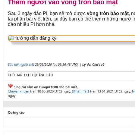
Thêm người vào vòng tròn bảo mật
Sau 3 ngày đào Pi, bạn sẽ mở được
vòng tròn bảo mật
, n
lại phần bài viết trên, tại đây bạn có thể thêm những ngườ
đào nhiều Pi hơn nhé.
Sửa bởi người viết
29/09/2020 lúc 09:56:48(UTC)
|
Lý do: Chưa rõ
CHỖ DÀNH CHO QUẢNG CÁO
3 người cảm ơn tungnt1008 cho bài viết.
Chuyenkhoan
trên 10-05-2020(UTC) ngày,
$Thần_Tài$
trên 13-01-2021(UTC) ngày,
N
ngày
Quảng cáo