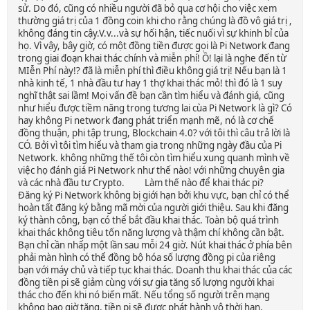
sử. Do đó, cũng có nhiều người đã bỏ qua cơ hội cho việc xem
thường giá trị của 1 đồng coin khi cho rằng chúng là đồ vô giá trị ,
không đáng tin cậy.V.v...và sự hối hận, tiếc nuối vì sự khinh bỉ của
họ. Vì vậy, bây giờ, có một đồng tiền được gọi là Pi Network đang
trong giai đoạn khai thác chính và miễn phí! Ồ! lại là nghe đến từ
MIễn Phí này!? đã là miễn phí thì điều không giá trị! Nếu bạn là 1
nhà kinh tế, 1 nhà đầu tư hay 1 thợ khai thác mỏ! thì đó là 1 suy
nghĩ thật sai lầm! Mọi vấn đề bạn cần tìm hiểu và đánh giá, cũng
như hiểu được tiềm năng trong tương lai cùa Pi Network là gì? Có
hay không Pi network đang phát triển mạnh mẽ, nó là cơ chế
đồng thuận, phi tập trung, Blockchain 4.0? với tôi thì câu trả lời là
CÓ. Bởi vì tôi tìm hiểu và tham gia trong những ngày đầu của Pi
Network. không những thế tôi còn tìm hiểu xung quanh mình về
việc họ đánh giá Pi Network như thế nào! với những chuyên gia
và các nhà đầu tư Crypto. Làm thế nào để khai thác pi?
Đăng ký Pi Network không bị giới hạn bởi khu vực, bạn chỉ có thể
hoàn tất đăng ký bằng mã mời của người giới thiệu. Sau khi đăng
ký thành công, bạn có thể bắt đầu khai thác. Toàn bộ quá trình
khai thác không tiêu tốn năng lượng và thậm chí không cần bật.
Bạn chỉ cần nhấp một lần sau mỗi 24 giờ. Nút khai thác ở phía bên
phải màn hình có thể đồng bộ hóa số lượng đồng pi của riêng
bạn với máy chủ và tiếp tục khai thác. Doanh thu khai thác của các
đồng tiền pi sẽ giảm cùng với sự gia tăng số lượng người khai
thác cho đến khi nó biến mất. Nếu tổng số người trên mạng
không bao giờ tăng, tiền pi sẽ được phát hành vô thời hạn,