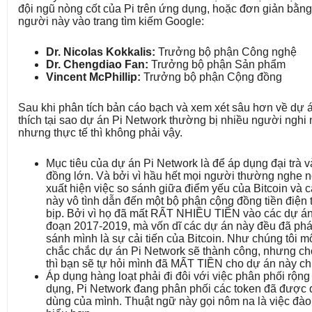
đội ngũ nòng cốt của Pi trên ứng dụng, hoặc đơn giản bằn
người này vào trang tìm kiếm Google:
Dr. Nicolas Kokkalis:
Trưởng bộ phận Công nghệ
Dr. Chengdiao Fan:
Trưởng bộ phận Sản phẩm
Vincent McPhillip:
Trưởng bộ phận Cộng đồng
Sau khi phân tích bản cáo bạch và xem xét sâu hơn về dự án
thích tại sao dự án Pi Network thường bị nhiều người nghi n
nhưng thực tế thì không phải vậy.
Mục tiêu của dự án Pi Network là để áp dụng đại trà
đồng lớn. Và bởi vì hầu hết mọi người thường nghe n
xuất hiện việc so sánh giữa điểm yếu của Bitcoin và cá
này vô tình dẫn đến một bộ phận cộng đồng tiền điện t
bịp. Bởi vì họ đã mất RẤT NHIỀU TIỀN vào các dự án t
đoạn 2017-2019, mà vốn dĩ các dự án này đều đã phá
sánh mình là sự cải tiến của Bitcoin. Như chúng tôi mô
chắc chắc dự án Pi Network sẽ thành công, nhưng cho
thì bạn sẽ tự hỏi mình đã MẤT TIỀN cho dự án này c
Áp dụng hàng loạt phải đi đôi với việc phân phối rộn
dụng, Pi Network đang phân phối các token đã được
dùng của mình. Thuật ngữ này gọi nôm na là việc đào