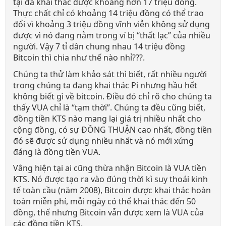
tại đã khai thác được khoảng hơn 17 triệu đồng.
Thực chất chỉ có khoảng 14 triệu đồng có thể trao
đổi vì khoảng 3 triệu đồng vĩnh viễn không sử dụng
được vì nó đang nằm trong ví bị “thất lạc” của nhiều
người. Vậy 7 tỉ dân chung nhau 14 triệu đồng
Bitcoin thì chia như thế nào nhỉ???.
Chúng ta thử làm khảo sát thì biết, rất nhiều người
trong chúng ta đang khai thác Pi nhưng hầu hết
không biết gì về bitcoin. Điều đó chỉ rõ cho chúng ta
thấy VUA chỉ là “tạm thời”. Chúng ta đều cũng biết,
đồng tiền KTS nào mang lại giá trị nhiều nhất cho
cộng đồng, có sự ĐỒNG THUẬN cao nhất, đồng tiền
đó sẽ được sử dụng nhiều nhất và nó mới xứng
đáng là đồng tiền VUA.
Vâng hiện tại ai cũng thừa nhận Bitcoin là VUA tiền
KTS. Nó được tạo ra vào đúng thời kì suy thoái kinh
tế toàn cầu (năm 2008), Bitcoin được khai thác hoàn
toàn miễn phí, mỗi ngày có thể khai thác đến 50
đồng, thế nhưng Bitcoin vẫn được xem là VUA của
các đồng tiền KTS.