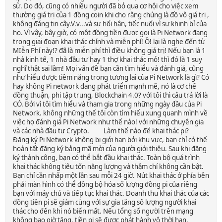
sử. Do đó, cũng có nhiều người đã bỏ qua cơ hội cho việc xem
thường giá trị của 1 đồng coin khi cho rằng chúng là đồ vô giá trị ,
không đáng tin cậy.V.v...và sự hối hận, tiếc nuối vì sự khinh bỉ của
họ. Vì vậy, bây giờ, có một đồng tiền được gọi là Pi Network đang
trong giai đoạn khai thác chính và miễn phí! Ồ! lại là nghe đến từ
MIễn Phí này!? đã là miễn phí thì điều không giá trị! Nếu bạn là 1
nhà kinh tế, 1 nhà đầu tư hay 1 thợ khai thác mỏ! thì đó là 1 suy
nghĩ thật sai lầm! Mọi vấn đề bạn cần tìm hiểu và đánh giá, cũng
như hiểu được tiềm năng trong tương lai cùa Pi Network là gì? Có
hay không Pi network đang phát triển mạnh mẽ, nó là cơ chế
đồng thuận, phi tập trung, Blockchain 4.0? với tôi thì câu trả lời là
CÓ. Bởi vì tôi tìm hiểu và tham gia trong những ngày đầu của Pi
Network. không những thế tôi còn tìm hiểu xung quanh mình về
việc họ đánh giá Pi Network như thế nào! với những chuyên gia
và các nhà đầu tư Crypto. Làm thế nào để khai thác pi?
Đăng ký Pi Network không bị giới hạn bởi khu vực, bạn chỉ có thể
hoàn tất đăng ký bằng mã mời của người giới thiệu. Sau khi đăng
ký thành công, bạn có thể bắt đầu khai thác. Toàn bộ quá trình
khai thác không tiêu tốn năng lượng và thậm chí không cần bật.
Bạn chỉ cần nhấp một lần sau mỗi 24 giờ. Nút khai thác ở phía bên
phải màn hình có thể đồng bộ hóa số lượng đồng pi của riêng
bạn với máy chủ và tiếp tục khai thác. Doanh thu khai thác của các
đồng tiền pi sẽ giảm cùng với sự gia tăng số lượng người khai
thác cho đến khi nó biến mất. Nếu tổng số người trên mạng
không bao giờ tăng, tiền pi sẽ được phát hành vô thời hạn,