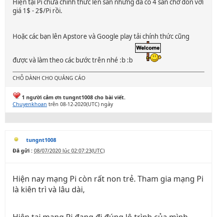
Hiện tại Pi chưa chính thức lên sàn nhưng đã có 4 sàn chờ đón với
giá 1$ - 2$/Pi rồi.
Hoặc các bạn lên Apstore và Google play tải chính thức cũng
được và làm theo các bước trên nhé :b :b
CHỖ DÀNH CHO QUẢNG CÁO
1 người cảm ơn tungnt1008 cho bài viết.
Chuyenkhoan
trên 08-12-2020(UTC) ngày
tungnt1008
Đã gửi :
08/07/2020 lúc 02:07:23(UTC)
Hiện nay mạng Pi còn rất non trẻ. Tham gia mạng Pi
là kiên trì và lâu dài,
Hiện tại mạng Pi đang đi đúng lộ trình của mình,