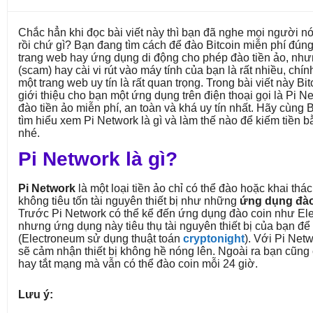
Chắc hẳn khi đọc bài viết này thì bạn đã nghe mọi người nó
rồi chứ gì? Bạn đang tìm cách để đào Bitcoin miễn phí đún
trang web hay ứng dụng di động cho phép đào tiền ảo, nh
(scam) hay cài vi rút vào máy tính của bạn là rất nhiều, chín
một trang web uy tín là rất quan trọng. Trong bài viết này 
giới thiệu cho bạn một ứng dụng trên điện thoại gọi là Pi 
đào tiền ảo miễn phí, an toàn và khá uy tín nhất. Hãy cùng
tìm hiểu xem Pi Network là gì và làm thế nào để kiếm tiền
nhé.
Pi Network là gì?
Pi Network
là một loại tiền ảo chỉ có thể đào hoặc khai thác
không tiêu tốn tài nguyên thiết bị như những
ứng dụng đào
Trước Pi Network có thể kể đến ứng dụng đào coin như El
nhưng ứng dụng này tiêu thụ tài nguyên thiết bị của bạn để 
(Electroneum sử dụng thuật toán
cryptonight
). Với Pi Net
sẽ cảm nhận thiết bị không hề nóng lên. Ngoài ra bạn cũng 
hay tắt mạng mà vẫn có thể đào coin mỗi 24 giờ.
Lưu ý: