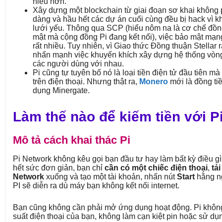
hiểu hơn.
Xây dựng một blockchain từ giai đoạn sơ khai không 
dàng và hầu hết các dự án cuối cùng đều bị hack vì 
lưới yếu. Thông qua SCP (hiểu nôm na là cơ chế đồn
mật mà cộng đồng Pi đang kết nối), việc bảo mật mạn
rất nhiều. Tuy nhiên, vì Giao thức Đồng thuận Stellar r
nhấn mạnh việc khuyến khích xây dựng hệ thống vòng
các người dùng với nhau.
Pi cũng tự tuyên bố nó là loại tiền điện tử đầu tiên mà
trên điện thoại. Nhưng thật ra,
Monero
mới là đồng ti
dụng Minergate.
Làm thế nào để kiếm tiền với P
Mô tả cách khai thác Pi
Pi Network không kêu gọi bạn đầu tư hay làm bất kỳ điều gì
hết sức đơn giản, bạn chỉ
cần có một chiếc điện thoại
,
tải
Network
xuống và tạo một tài khoản, nhấn nút
Start
hằng ng
PI sẽ diễn ra dù máy bạn không kết nối internet.
Bạn cũng không cần phải mở ứng dụng hoạt động. Pi khôn
suất điện thoại của bạn, không làm cạn kiệt pin hoặc sử d