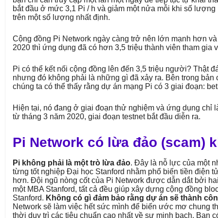
bắt đầu ở mức 3,1 Pi / h và giảm một nửa mỗi khi số lượng
trên một số lượng nhất định.
Cộng đồng Pi Network ngày càng trở nên lớn mạnh hơn và
2020 thì ứng dụng đã có hơn 3,5 triệu thành viên tham gia vớ
Pi có thể kết nối cộng đồng lên đến 3,5 triệu người? Thật đ
nhưng đó không phải là những gì đã xảy ra. Bên trong bản 
chúng ta có thể thấy rằng dự án mạng Pi có 3 giai đoạn: bet
Hiện tại, nó đang ở giai đoạn thử nghiệm và ứng dụng chỉ l
từ tháng 3 năm 2020, giai đoạn testnet bắt đầu diễn ra.
Pi Network có lừa đảo (scam) 
Pi không phải là một trò lừa đảo
. Đây là nỗ lực của một 
từng tốt nghiệp Đại học Stanford nhằm phổ biến tiền điện 
hơn. Đội ngũ nòng cốt của Pi Network được dẫn dắt bởi hai 
một MBA Stanford, tất cả đều giúp xây dựng cộng đồng bloc
Stanford.
Không có gì đảm bảo rằng dự án sẽ thành cô
Network sẽ làm việc hết sức mình để biến ước mơ chung th
thời duy trì các tiêu chuẩn cao nhất về sự minh bạch. Bạn c