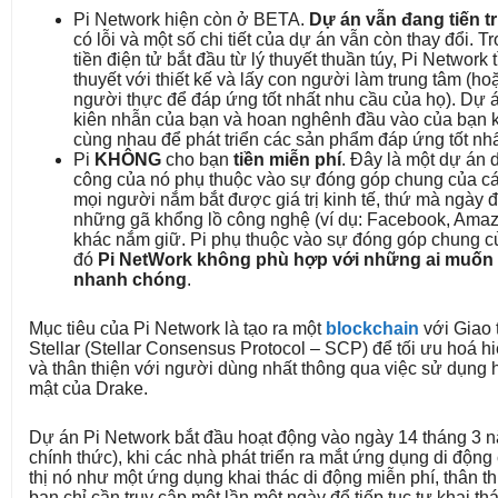
Pi Network hiện còn ở BETA.
Dự án vẫn đang tiến tr
có lỗi và một số chi tiết của dự án vẫn còn thay đổi. T
tiền điện tử bắt đầu từ lý thuyết thuần túy, Pi Network
thuyết với thiết kế và lấy con người làm trung tâm (h
người thực để đáp ứng tốt nhất nhu cầu của họ). Dự 
kiên nhẫn của bạn và hoan nghênh đầu vào của bạn k
cùng nhau để phát triển các sản phẩm đáp ứng tốt nh
Pi
KHÔNG
cho bạn
tiền miễn phí
. Đây là một dự án 
công của nó phụ thuộc vào sự đóng góp chung của các
mọi người nắm bắt được giá trị kinh tế, thứ mà ngày
những gã khổng lồ công nghệ (ví dụ: Facebook, Amazo
khác nắm giữ. Pi phụ thuộc vào sự đóng góp chung c
đó
Pi NetWork không phù hợp với những ai muốn 
nhanh chóng
.
Mục tiêu của Pi Network là tạo ra một
blockchain
với Giao 
Stellar (Stellar Consensus Protocol – SCP) để tối ưu hoá h
và thân thiện với người dùng nhất thông qua việc sử dụng 
mật của Drake.
Dự án Pi Network bắt đầu hoạt động vào ngày 14 tháng 3 
chính thức), khi các nhà phát triển ra mắt ứng dụng di động
thị nó như một ứng dụng khai thác di động miễn phí, thân th
bạn chỉ cần truy cập một lần một ngày để tiếp tục tự khai th