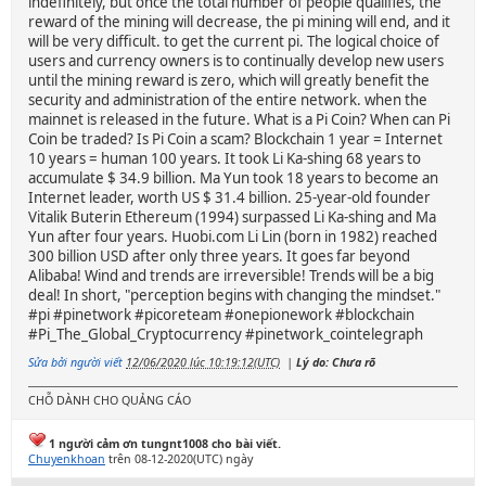
indefinitely, but once the total number of people qualifies, the
reward of the mining will decrease, the pi mining will end, and it
will be very difficult. to get the current pi. The logical choice of
users and currency owners is to continually develop new users
until the mining reward is zero, which will greatly benefit the
security and administration of the entire network. when the
mainnet is released in the future. What is a Pi Coin? When can Pi
Coin be traded? Is Pi Coin a scam? Blockchain 1 year = Internet
10 years = human 100 years. It took Li Ka-shing 68 years to
accumulate $ 34.9 billion. Ma Yun took 18 years to become an
Internet leader, worth US $ 31.4 billion. 25-year-old founder
Vitalik Buterin Ethereum (1994) surpassed Li Ka-shing and Ma
Yun after four years. Huobi.com Li Lin (born in 1982) reached
300 billion USD after only three years. It goes far beyond
Alibaba! Wind and trends are irreversible! Trends will be a big
deal! In short, "perception begins with changing the mindset."
#pi #pinetwork #picoreteam #onepionework #blockchain
#Pi_The_Global_Cryptocurrency #pinetwork_cointelegraph
Sửa bởi người viết
12/06/2020 lúc 10:19:12(UTC)
|
Lý do: Chưa rõ
CHỖ DÀNH CHO QUẢNG CÁO
1 người cảm ơn tungnt1008 cho bài viết.
Chuyenkhoan
trên 08-12-2020(UTC) ngày