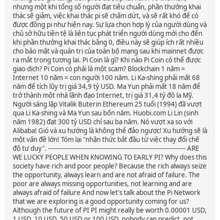
nhưng một khi tổng số người đạt tiêu chuẩn, phần thưởng khai
thác sẽ giảm, việc khai thác pi sẽ chấm dứt, và sẽ rất khó để có
được đồng pi như hiện nay. Sự lựa chọn hợp lý của người dùng và
chủ sở hữu tiền tệ là liên tục phát triển người dùng mới cho đến
khi phần thưởng khai thác bằng 0, điều này sẽ giúp ích rất nhiều
cho bảo mật và quản trị của toàn bộ mạng sau khi mainnet được
ra mắt trong tương lai. Pi Coin là gì? Khi nào Pi Coin có thể được
giao dịch? Pi Coin có phải là một scam? Blockchain 1 năm =
Internet 10 năm = con người 100 năm. Li Ka-shing phải mất 68
năm để tích lũy trị giá 34,9 tỷ USD. Ma Yun phải mất 18 năm để
trở thành một nhà lãnh đạo Internet, trị giá 31,4 tỷ đô la Mỹ.
Người sáng lập Vitalik Buterin Ethereum 25 tuổi (1994) đã vượt
qua Li Ka-shing và Ma Yun sau bốn năm. Huobi.com Li Lin (sinh
năm 1982) đạt 300 tỷ USD chỉ sau ba năm. Nó vượt xa so với
Alibaba! Gió và xu hướng là không thể đảo ngược! Xu hướng sẽ là
một vấn đề lớn! Tóm lại "nhận thức bắt đầu từ việc thay đổi chế
độ tư duy". ---------------------------------------------------------------------- ARE
WE LUCKY PEOPLE WHEN KNOWING TO EARLY PI? Why does this
society have rich and poor people? Because the rich always seize
the opportunity, always learn and are not afraid of failure. The
poor are always missing opportunities, not learning and are
always afraid of failure And now let's talk about the Pi Network
that we are exploring is a good opportunity coming for us?
Although the future of PI PI might really be worth 0.00001 USD,
1 USD, 10 USD, 50 USD or 100 USD, nobody can predict, not