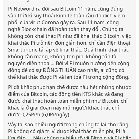
Pi Netword ra đời sau Bitcoin 11 năm, cũng đúng
vào thời kì suy thoái kinh tế toàn cầu do dịch viêm
phổi của virut Corona gây ra. Sau 11 năm, công
nghệ Blockchain đã hoàn toàn thay đổi. Chúng ta
không còn khai thác Pi như đã khai thác Bitcoin, việc
khai thác Pi trở nên đơn giản hơn, chỉ cần điện thoại
Smartphone tải áp về khai thác. Quá trình khai thác
không cần mạng, không tốn pin, không tốn tài
nguyên điện thoại… Bởi vì Pi muốn hướng đến cộng
đồng để có sự ĐỒNG THUẬN cao nhất, ai cũng có
thể khai thác được Pi và lan toả Pi trong cộng đồng.
Pi đã khắc phục hạn chế được hầu hết những nhược
điểm của Bitcoin, các đồng tiền KTS khác và đang
được khai thác hoàn toàn miễn phí như Bitcoin, chỉ
khác là ở giai đoạn này mỗi người khác thác chỉ
được 0,25Pi/h (6,0Pi/ngày).
Vậy tại sao nhiều người trong chúng ta lại cho rằng
Pi không có giá trị vì được khai thác miễn phí, Pi là
lừa đảo, ... Nếu chúng ta hiểu rõ về Bitcoin và Pi chắc