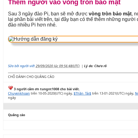
Thêm người vào vòng tròn bảo mật
Sau 3 ngày đào Pi, bạn sẽ mở được
vòng tròn bảo mật
, n
lại phần bài viết trên, tại đây bạn có thể thêm những ngườ
đào nhiều Pi hơn nhé.
Sửa bởi người viết
29/09/2020 lúc 09:56:48(UTC)
|
Lý do: Chưa rõ
CHỖ DÀNH CHO QUẢNG CÁO
3 người cảm ơn tungnt1008 cho bài viết.
Chuyenkhoan
trên 10-05-2020(UTC) ngày,
$Thần_Tài$
trên 13-01-2021(UTC) ngày,
N
ngày
Quảng cáo