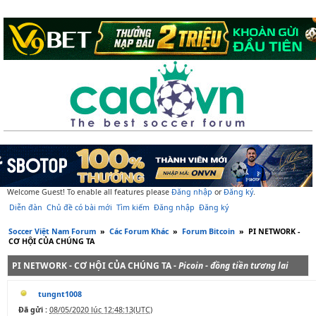
Welcome Guest! To enable all features please
Đăng nhập
or
Đăng ký
.
Diễn đàn
Chủ đề có bài mới
Tìm kiếm
Đăng nhập
Đăng ký
Soccer Việt Nam Forum
»
Các Forum Khác
»
Forum Bitcoin
»
PI NETWORK -
CƠ HỘI CỦA CHÚNG TA
PI NETWORK - CƠ HỘI CỦA CHÚNG TA -
Picoin - đồng tiền tương lai
tungnt1008
Đã gửi :
08/05/2020 lúc 12:48:13(UTC)