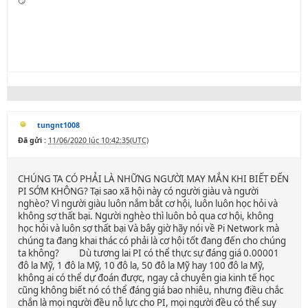
😏
tungnt1008
Đã gửi :
11/06/2020 lúc 10:42:35(UTC)
CHÚNG TA CÓ PHẢI LÀ NHỮNG NGƯỜI MAY MẮN KHI BIẾT ĐẾN
PI SỚM KHÔNG? Tại sao xã hội này có người giàu và người
nghèo? Vì người giàu luôn nắm bắt cơ hội, luôn luôn học hỏi và
không sợ thất bại. Người nghèo thì luôn bỏ qua cơ hội, không
học hỏi và luôn sợ thất bại Và bây giờ hãy nói về Pi Network mà
chúng ta đang khai thác có phải là cơ hội tốt đang đến cho chúng
ta không? Dù tương lai PI có thể thực sự đáng giá 0.00001
đô la Mỹ, 1 đô la Mỹ, 10 đô la, 50 đô la Mỹ hay 100 đô la Mỹ,
không ai có thể dự đoán được, ngay cả chuyên gia kinh tế học
cũng không biết nó có thể đáng giá bao nhiêu, nhưng điều chắc
chắn là mọi người đều nỗ lực cho PI, mọi người đều có thể suy