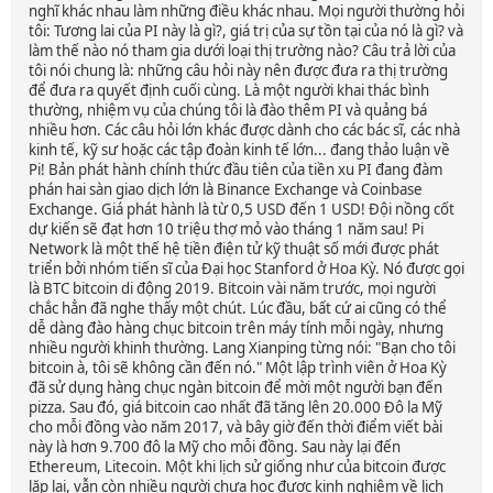
nghĩ khác nhau làm những điều khác nhau. Mọi người thường hỏi
tôi: Tương lai của PI này là gì?, giá trị của sự tồn tại của nó là gì? và
làm thế nào nó tham gia dưới loại thị trường nào? Câu trả lời của
tôi nói chung là: những câu hỏi này nên được đưa ra thị trường
để đưa ra quyết định cuối cùng. Là một người khai thác bình
thường, nhiệm vụ của chúng tôi là đào thêm PI và quảng bá
nhiều hơn. Các câu hỏi lớn khác được dành cho các bác sĩ, các nhà
kinh tế, kỹ sư hoặc các tập đoàn kinh tế lớn... đang thảo luận về
Pi! Bản phát hành chính thức đầu tiên của tiền xu PI đang đàm
phán hai sàn giao dịch lớn là Binance Exchange và Coinbase
Exchange. Giá phát hành là từ 0,5 USD đến 1 USD! Đội nồng cốt
dự kiến ​​sẽ đạt hơn 10 triệu thợ mỏ vào tháng 1 năm sau! Pi
Network là một thế hệ tiền điện tử kỹ thuật số mới được phát
triển bởi nhóm tiến sĩ của Đại học Stanford ở Hoa Kỳ. Nó được gọi
là BTC bitcoin di động 2019. Bitcoin vài năm trước, mọi người
chắc hẳn đã nghe thấy một chút. Lúc đầu, bất cứ ai cũng có thể
dễ dàng đào hàng chục bitcoin trên máy tính mỗi ngày, nhưng
nhiều người khinh thường. Lang Xianping từng nói: "Bạn cho tôi
bitcoin à, tôi sẽ không cần đến nó." Một lập trình viên ở Hoa Kỳ
đã sử dụng hàng chục ngàn bitcoin để mời một người bạn đến
pizza. Sau đó, giá bitcoin cao nhất đã tăng lên 20.000 Đô la Mỹ
cho mỗi đồng vào năm 2017, và bây giờ đến thời điểm viết bài
này là hơn 9.700 đô la Mỹ cho mỗi đồng. Sau này lại đến
Ethereum, Litecoin. Một khi lịch sử giống như của bitcoin được
lặp lại, vẫn còn nhiều người chưa học được kinh nghiệm về lịch