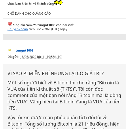
chúc bạn kiên trì và thành công
CHỖ DÀNH CHO QUẢNG CÁO
1 người cảm ơn tungnt1008 cho bài viết.
Chuyenkhoan
trên 08-12-2020(UTC) ngày
tungnt1008
Đã gửi :
18/05/2020 lúc 11:10:58(UTC)
VÌ SAO PI MIỄN PHÍ NHƯNG LẠI CÓ GIÁ TRỊ ?
Một số người biết về Bitcoin thì cho rằng “Bitcoin là
VUA của tiền kĩ thuật số (TKTS)”. Tôi còn đọc
comment của một bạn nói rằng “Bitcoin mãi là đồng
tiền VUA”. Vâng hiện tại Bitcoin đang là VUA của tiền
KTS.
Vậy tôi xin được mạn phép phân tích đôi lời về
Bitcoin: Tổng số lượng Bitcoin là 21 triệu đồng, hiện