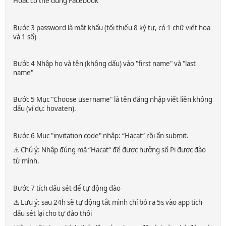
Hoặc có thể dùng Facebook
Bước 3 password là mật khẩu (tối thiểu 8 ký tự, có 1 chữ viết hoa
và 1 số)
Bước 4 Nhập họ và tên (không dấu) vào "first name" và "last
name"
Bước 5 Mục "Choose username" là tên đăng nhập viết liền không
dấu (ví dụ: hovaten).
Bước 6 Mục "invitation code" nhập: “Hacat“ rồi ấn submit.
⚠️ Chú ý: Nhập đúng mã “Hacat“ để được hưởng số Pi được đào
từ mình.
Bước 7 tích dấu sét để tự động đào
⚠️ Lưu ý: sau 24h sẽ tự động tắt mình chỉ bỏ ra 5s vào app tích
dấu sét lại cho tự đào thôi