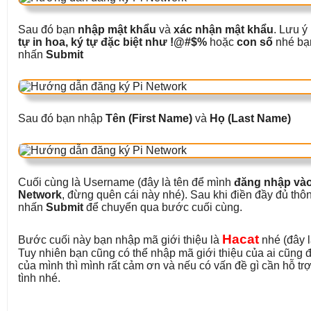
Sau đó bạn
nhập mật khẩu
và
xác nhận mật khẩu
. Lưu ý
tự in hoa, ký tự đặc biệt như !@#$%
hoặc
con số
nhé bạn
nhấn
Submit
Sau đó bạn nhập
Tên (First Name)
và
Họ (Last Name)
Cuối cùng là Username (đây là tên để mình
đăng nhập vào
Network
, đừng quên cái này nhé). Sau khi điền đầy đủ thôn
nhấn
Submit
để chuyển qua bước cuối cùng.
Hacat
Bước cuối này bạn nhập mã giới thiệu là
nhé (đây l
Tuy nhiên bạn cũng có thể nhập mã giới thiệu của ai cũn
của mình thì mình rất cảm ơn và nếu có vấn đề gì cần hỗ trợ
tình nhé.