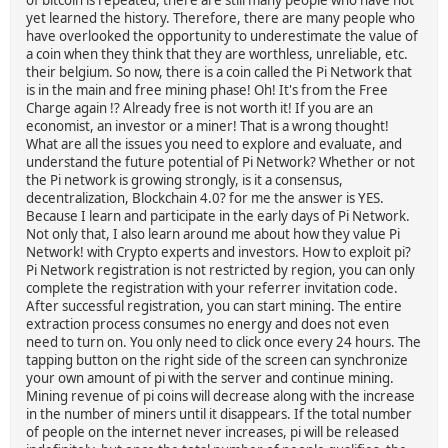
yet learned the history. Therefore, there are many people who
have overlooked the opportunity to underestimate the value of
a coin when they think that they are worthless, unreliable, etc.
their belgium. So now, there is a coin called the Pi Network that
is in the main and free mining phase! Oh! It's from the Free
Charge again !? Already free is not worth it! If you are an
economist, an investor or a miner! That is a wrong thought!
What are all the issues you need to explore and evaluate, and
understand the future potential of Pi Network? Whether or not
the Pi network is growing strongly, is it a consensus,
decentralization, Blockchain 4.0? for me the answer is YES.
Because I learn and participate in the early days of Pi Network.
Not only that, I also learn around me about how they value Pi
Network! with Crypto experts and investors. How to exploit pi?
Pi Network registration is not restricted by region, you can only
complete the registration with your referrer invitation code.
After successful registration, you can start mining. The entire
extraction process consumes no energy and does not even
need to turn on. You only need to click once every 24 hours. The
tapping button on the right side of the screen can synchronize
your own amount of pi with the server and continue mining.
Mining revenue of pi coins will decrease along with the increase
in the number of miners until it disappears. If the total number
of people on the internet never increases, pi will be released