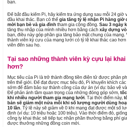
bạn.
Để bắt đầu kiếm Pi, hãy kiểm tra ứng dụng sau mỗi 24 giờ
đầu khai thác. Bạn có thể
gia tăng tỷ lệ nhận Pi hàng gi
mời bạn bè và gia đình
tham gia cộng đồng.
Sau 3 ngày k
tăng thu nhập của mình nhiều hơn bằng cách
xây dựng vò
bạn, điều này góp phần gia tăng bảo mật chung của mạng. 
thành viên kỳ cựu của mạng lưới có tỷ lệ khai thác cao hơ
viên đến sau họ.
Tại sao những thành viên kỳ cựu lại khai
hơn?
Mục tiêu của Pi là trở thành đồng tiền điện tử được phân ph
trên thế giới. Để đạt được mục tiêu đó, Pi khuyến khích cá
sớm để đảm bảo sự thành công của dự án (ví dụ: bảo vệ và 
Để phản ánh tầm quan trọng của những đóng góp sớm,
tốc
khi nhiều người tham gia mạng lưới
. Tại thời điểm này,
t
bản sẽ giảm một nửa mỗi khi số lượng người dùng hoạt
10 lần
. Tỷ lệ này sẽ giảm về 0 khi mạng đạt được một số 
định (ví dụ: 10 triệu hoặc 100 triệu). Vào thời điểm đó, giố
công ty khai thác sẽ tiếp tục nhận phần thưởng bằng phí gi
được thưởng những đồng coin mới.