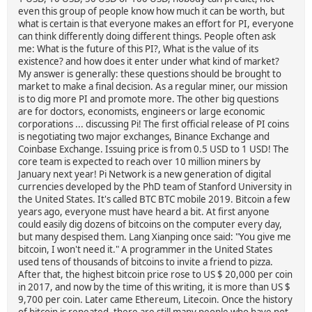
even this group of people know how much it can be worth, but
what is certain is that everyone makes an effort for PI, everyone
can think differently doing different things. People often ask
me: What is the future of this PI?, What is the value of its
existence? and how does it enter under what kind of market?
My answer is generally: these questions should be brought to
market to make a final decision. As a regular miner, our mission
is to dig more PI and promote more. The other big questions
are for doctors, economists, engineers or large economic
corporations ... discussing Pi! The first official release of PI coins
is negotiating two major exchanges, Binance Exchange and
Coinbase Exchange. Issuing price is from 0.5 USD to 1 USD! The
core team is expected to reach over 10 million miners by
January next year! Pi Network is a new generation of digital
currencies developed by the PhD team of Stanford University in
the United States. It's called BTC BTC mobile 2019. Bitcoin a few
years ago, everyone must have heard a bit. At first anyone
could easily dig dozens of bitcoins on the computer every day,
but many despised them. Lang Xianping once said: "You give me
bitcoin, I won't need it." A programmer in the United States
used tens of thousands of bitcoins to invite a friend to pizza.
After that, the highest bitcoin price rose to US $ 20,000 per coin
in 2017, and now by the time of this writing, it is more than US $
9,700 per coin. Later came Ethereum, Litecoin. Once the history
of bitcoin is repeated, there are still many people who have not