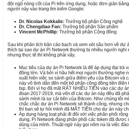
đội ngũ nòng cốt của Pi trên ứng dụng, hoặc đơn giản bằn
người này vào trang tìm kiếm Google:
Dr. Nicolas Kokkalis:
Trưởng bộ phận Công nghệ
Dr. Chengdiao Fan:
Trưởng bộ phận Sản phẩm
Vincent McPhillip:
Trưởng bộ phận Cộng đồng
Sau khi phân tích bản cáo bạch và xem xét sâu hơn về dự án
thích tại sao dự án Pi Network thường bị nhiều người nghi n
nhưng thực tế thì không phải vậy.
Mục tiêu của dự án Pi Network là để áp dụng đại trà
đồng lớn. Và bởi vì hầu hết mọi người thường nghe n
xuất hiện việc so sánh giữa điểm yếu của Bitcoin và cá
này vô tình dẫn đến một bộ phận cộng đồng tiền điện t
bịp. Bởi vì họ đã mất RẤT NHIỀU TIỀN vào các dự án t
đoạn 2017-2019, mà vốn dĩ các dự án này đều đã phá
sánh mình là sự cải tiến của Bitcoin. Như chúng tôi mô
chắc chắc dự án Pi Network sẽ thành công, nhưng cho
thì bạn sẽ tự hỏi mình đã MẤT TIỀN cho dự án này c
Áp dụng hàng loạt phải đi đôi với việc phân phối rộn
dụng, Pi Network đang phân phối các token đã được
dùng của mình. Thuật ngữ này gọi nôm na là việc đào