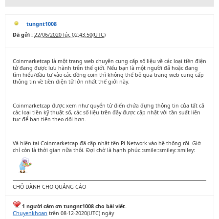
tungnt1008
Đã gửi :
22/06/2020 lúc 02:43:50(UTC)
Coinmarketcap là một trang web chuyên cung cấp số liệu về các loại tiền điện
tử đang được lưu hành trên thế giới. Nếu bạn là một người đã hoặc đang
tìm hiểu/đầu tư vào các đồng coin thì không thể bỏ qua trang web cung cấp
thông tin về tiền điện tử lớn nhất thế giới này.
Coinmarketcap được xem như quyển từ điển chứa đựng thông tin của tất cả
các loại tiền kỹ thuật số, các số liệu trên đây được cập nhật với tần suất liên
tục để bạn tiện theo dõi hơn.
Và hiện tại Coinmarketcap đã cập nhật tên Pi Network vào hệ thống rồi. Giờ
chỉ còn là thời gian nữa thôi. Đợi chờ là hạnh phúc.:smile::smiley::smiley:
CHỖ DÀNH CHO QUẢNG CÁO
1 người cảm ơn tungnt1008 cho bài viết.
Chuyenkhoan
trên 08-12-2020(UTC) ngày