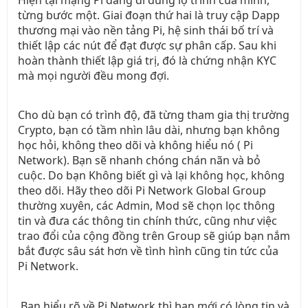
từng bước một. Giai đoạn thứ hai là truy cập Dapp
thương mại vào nền tảng Pi, hệ sinh thái bố trí và
thiết lập các nút để đạt được sự phân cấp. Sau khi
hoàn thành thiết lập giá trị, đó là chứng nhận KYC
mà mọi người đều mong đợi.
Cho dù bạn có trình độ, đã từng tham gia thị trường
Crypto, bạn có tầm nhìn lâu dài, nhưng bạn không
học hỏi, không theo dõi và không hiểu nó ( Pi
Network). Bạn sẽ nhanh chóng chán nãn và bỏ
cuộc. Do bạn Không biết gì và lại không học, không
theo dõi. Hãy theo dõi Pi Network Global Group
thường xuyên, các Admin, Mod sẽ chọn lọc thông
tin và đưa các thông tin chính thức, cũng như việc
trao đổi của cộng đồng trên Group sẽ giúp bạn nắm
bắt được sâu sát hơn về tình hình cũng tin tức của
Pi Network.
Bạn hiểu rõ về Pi Network thì bạn mới có lòng tin và