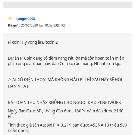
tungnt1008
Đã gửi :
25/06/2020 lúc 10:08:33(UTC)
Pi coin: Hy vọng là Bitcoin 2
Dự án Pi Coin đang có tiềm năng rất lớn mà còn hoàn toàn miễn
phí trong giai đoạn này, đào Coin ko cần mạng. Nhanh còn kịp.
⚠️ AI CÓ ĐIỆN THOẠI MÀ KHÔNG ĐÀO PI THÌ SAU NÀY SẼ HỐI
HẬN NHA !
BÀI TOÁN THU NHẬP KHỦNG CHO NGƯỜI ĐÀO PI NETWORK
Ngày đào được 6Pi, tháng đào được 180Pi, năm đào được 2160
Pi
Tính theo giá sàn Aacoin Pi = 0.21$ bạn được 453$ = 10 triệu 500
ngàn đồng.