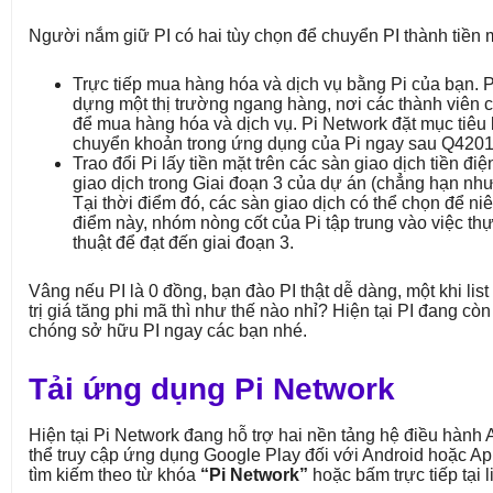
Người nắm giữ PI có hai tùy chọn để chuyển PI thành tiền 
Trực tiếp mua hàng hóa và dịch vụ bằng Pi của bạn. 
dựng một thị trường ngang hàng, nơi các thành viên có 
để mua hàng hóa và dịch vụ. Pi Network đặt mục tiêu
chuyển khoản trong ứng dụng của Pi ngay sau Q4201
Trao đổi Pi lấy tiền mặt trên các sàn giao dịch tiền đi
giao dịch trong Giai đoạn 3 của dự án (chẳng hạn như
Tại thời điểm đó, các sàn giao dịch có thể chọn để niê
điểm này, nhóm nòng cốt của Pi tập trung vào việc thự
thuật để đạt đến giai đoạn 3.
Vâng nếu PI là 0 đồng, bạn đào PI thật dễ dàng, một khi list 
trị giá tăng phi mã thì như thế nào nhỉ? Hiện tại PI đang c
chóng sở hữu PI ngay các bạn nhé.
Tải ứng dụng Pi Network
Hiện tại Pi Network đang hỗ trợ hai nền tảng hệ điều hành 
thể truy cập ứng dụng Google Play đối với Android hoặc Ap
tìm kiếm theo từ khóa
“Pi Network”
hoặc bấm trực tiếp tại l