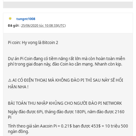
tungnt1008
Đã gửi :
25/06/2020 lúc 10:08:33(UTC)
Pi coin: Hy vọng là Bitcoin 2
Dự án Pi Coin đang có tiềm năng rất lớn mà còn hoàn toàn miễn
phí trong giai đoạn này, đào Coin ko cần mạng. Nhanh còn kịp.
⚠️ AI CÓ ĐIỆN THOẠI MÀ KHÔNG ĐÀO PI THÌ SAU NÀY SẼ HỐI
HẬN NHA !
BÀI TOÁN THU NHẬP KHỦNG CHO NGƯỜI ĐÀO PI NETWORK
Ngày đào được 6Pi, tháng đào được 180Pi, năm đào được 2160
Pi
Tính theo giá sàn Aacoin Pi = 0.21$ bạn được 453$ = 10 triệu 500
ngàn đồng.