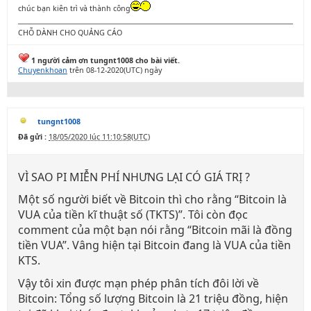
chúc bạn kiên trì và thành công
CHỖ DÀNH CHO QUẢNG CÁO
1 người cảm ơn tungnt1008 cho bài viết.
Chuyenkhoan
trên 08-12-2020(UTC) ngày
tungnt1008
Đã gửi :
18/05/2020 lúc 11:10:58(UTC)
VÌ SAO PI MIỄN PHÍ NHƯNG LẠI CÓ GIÁ TRỊ ?
Một số người biết về Bitcoin thì cho rằng “Bitcoin là
VUA của tiền kĩ thuật số (TKTS)”. Tôi còn đọc
comment của một bạn nói rằng “Bitcoin mãi là đồng
tiền VUA”. Vâng hiện tại Bitcoin đang là VUA của tiền
KTS.
Vậy tôi xin được mạn phép phân tích đôi lời về
Bitcoin: Tổng số lượng Bitcoin là 21 triệu đồng, hiện