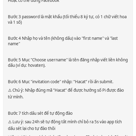
Hoặc có thể dùng Facebook
Bước 3 password là mật khẩu (tối thiểu 8 ký tự, có 1 chữ viết hoa
và 1 số)
Bước 4 Nhập họ và tên (không dấu) vào "first name" và "last
name"
Bước 5 Mục "Choose username" là tên đăng nhập viết liền không
dấu (ví dụ: hovaten).
Bước 6 Mục "invitation code" nhập: “Hacat“ rồi ấn submit.
⚠️ Chú ý: Nhập đúng mã “Hacat“ để được hưởng số Pi được đào
từ mình.
Bước 7 tích dấu sét để tự động đào
⚠️ Lưu ý: sau 24h sẽ tự động tắt mình chỉ bỏ ra 5s vào app tích
dấu sét lại cho tự đào thôi