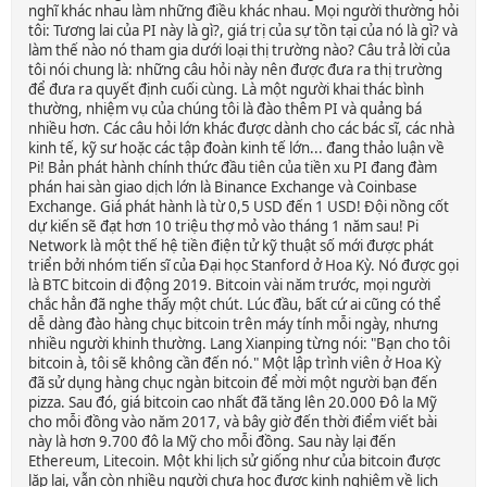
nghĩ khác nhau làm những điều khác nhau. Mọi người thường hỏi
tôi: Tương lai của PI này là gì?, giá trị của sự tồn tại của nó là gì? và
làm thế nào nó tham gia dưới loại thị trường nào? Câu trả lời của
tôi nói chung là: những câu hỏi này nên được đưa ra thị trường
để đưa ra quyết định cuối cùng. Là một người khai thác bình
thường, nhiệm vụ của chúng tôi là đào thêm PI và quảng bá
nhiều hơn. Các câu hỏi lớn khác được dành cho các bác sĩ, các nhà
kinh tế, kỹ sư hoặc các tập đoàn kinh tế lớn... đang thảo luận về
Pi! Bản phát hành chính thức đầu tiên của tiền xu PI đang đàm
phán hai sàn giao dịch lớn là Binance Exchange và Coinbase
Exchange. Giá phát hành là từ 0,5 USD đến 1 USD! Đội nồng cốt
dự kiến ​​sẽ đạt hơn 10 triệu thợ mỏ vào tháng 1 năm sau! Pi
Network là một thế hệ tiền điện tử kỹ thuật số mới được phát
triển bởi nhóm tiến sĩ của Đại học Stanford ở Hoa Kỳ. Nó được gọi
là BTC bitcoin di động 2019. Bitcoin vài năm trước, mọi người
chắc hẳn đã nghe thấy một chút. Lúc đầu, bất cứ ai cũng có thể
dễ dàng đào hàng chục bitcoin trên máy tính mỗi ngày, nhưng
nhiều người khinh thường. Lang Xianping từng nói: "Bạn cho tôi
bitcoin à, tôi sẽ không cần đến nó." Một lập trình viên ở Hoa Kỳ
đã sử dụng hàng chục ngàn bitcoin để mời một người bạn đến
pizza. Sau đó, giá bitcoin cao nhất đã tăng lên 20.000 Đô la Mỹ
cho mỗi đồng vào năm 2017, và bây giờ đến thời điểm viết bài
này là hơn 9.700 đô la Mỹ cho mỗi đồng. Sau này lại đến
Ethereum, Litecoin. Một khi lịch sử giống như của bitcoin được
lặp lại, vẫn còn nhiều người chưa học được kinh nghiệm về lịch