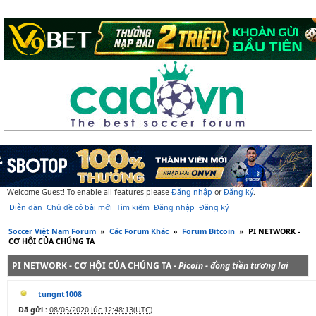
Welcome Guest! To enable all features please
Đăng nhập
or
Đăng ký
.
Diễn đàn
Chủ đề có bài mới
Tìm kiếm
Đăng nhập
Đăng ký
Soccer Việt Nam Forum
»
Các Forum Khác
»
Forum Bitcoin
»
PI NETWORK -
CƠ HỘI CỦA CHÚNG TA
PI NETWORK - CƠ HỘI CỦA CHÚNG TA -
Picoin - đồng tiền tương lai
tungnt1008
Đã gửi :
08/05/2020 lúc 12:48:13(UTC)