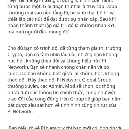
từng bước một. Giai đoạn thứ hai là truy cập Dapp
thương mại vào nền tảng Pi, hệ sinh thái bố trí và
thiết lập các nút để đạt được sự phân cấp. Sau khi
hoàn thành thiết lập giá trị, đó là chứng nhận KYC
mà mọi người đều mong đợi.
Cho dù bạn có trình độ, đã từng tham gia thị trường
Crypto, bạn có tầm nhìn lâu dài, nhưng bạn không
học hỏi, không theo dõi và không hiểu nó ( Pi
Network). Bạn sẽ nhanh chóng chán nãn và bỏ
cuộc. Do bạn Không biết gì và lại không học, không
theo dõi. Hãy theo dõi Pi Network Global Group
thường xuyên, các Admin, Mod sẽ chọn lọc thông
tin và đưa các thông tin chính thức, cũng như việc
trao đổi của cộng đồng trên Group sẽ giúp bạn nắm
bắt được sâu sát hơn về tình hình cũng tin tức của
Pi Network.
Bạn hiểu rõ về Pi Network thì bạn mới có lòng tin và