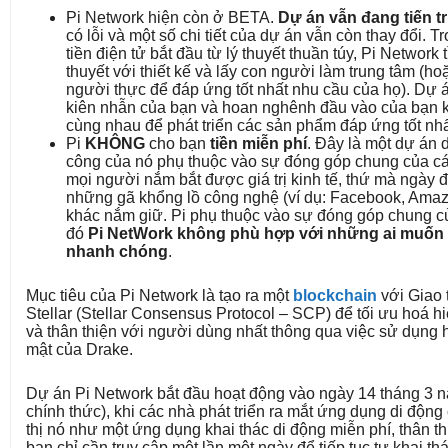
Pi Network hiện còn ở BETA.
Dự án vẫn đang tiến tr
có lỗi và một số chi tiết của dự án vẫn còn thay đổi. T
tiền điện tử bắt đầu từ lý thuyết thuần túy, Pi Network
thuyết với thiết kế và lấy con người làm trung tâm (h
người thực để đáp ứng tốt nhất nhu cầu của họ). Dự 
kiên nhẫn của bạn và hoan nghênh đầu vào của bạn k
cùng nhau để phát triển các sản phẩm đáp ứng tốt nh
Pi
KHÔNG
cho bạn
tiền miễn phí
. Đây là một dự án 
công của nó phụ thuộc vào sự đóng góp chung của các
mọi người nắm bắt được giá trị kinh tế, thứ mà ngày
những gã khổng lồ công nghệ (ví dụ: Facebook, Amazo
khác nắm giữ. Pi phụ thuộc vào sự đóng góp chung c
đó
Pi NetWork không phù hợp với những ai muốn 
nhanh chóng
.
Mục tiêu của Pi Network là tạo ra một
blockchain
với Giao 
Stellar (Stellar Consensus Protocol – SCP) để tối ưu hoá h
và thân thiện với người dùng nhất thông qua việc sử dụng 
mật của Drake.
Dự án Pi Network bắt đầu hoạt động vào ngày 14 tháng 3 
chính thức), khi các nhà phát triển ra mắt ứng dụng di động
thị nó như một ứng dụng khai thác di động miễn phí, thân th
bạn chỉ cần truy cập một lần một ngày để tiếp tục tự khai th