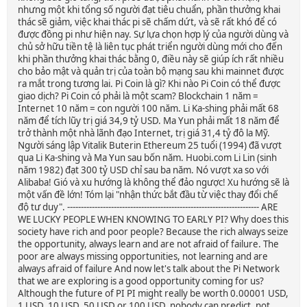
nhưng một khi tổng số người đạt tiêu chuẩn, phần thưởng khai
thác sẽ giảm, việc khai thác pi sẽ chấm dứt, và sẽ rất khó để có
được đồng pi như hiện nay. Sự lựa chọn hợp lý của người dùng và
chủ sở hữu tiền tệ là liên tục phát triển người dùng mới cho đến
khi phần thưởng khai thác bằng 0, điều này sẽ giúp ích rất nhiều
cho bảo mật và quản trị của toàn bộ mạng sau khi mainnet được
ra mắt trong tương lai. Pi Coin là gì? Khi nào Pi Coin có thể được
giao dịch? Pi Coin có phải là một scam? Blockchain 1 năm =
Internet 10 năm = con người 100 năm. Li Ka-shing phải mất 68
năm để tích lũy trị giá 34,9 tỷ USD. Ma Yun phải mất 18 năm để
trở thành một nhà lãnh đạo Internet, trị giá 31,4 tỷ đô la Mỹ.
Người sáng lập Vitalik Buterin Ethereum 25 tuổi (1994) đã vượt
qua Li Ka-shing và Ma Yun sau bốn năm. Huobi.com Li Lin (sinh
năm 1982) đạt 300 tỷ USD chỉ sau ba năm. Nó vượt xa so với
Alibaba! Gió và xu hướng là không thể đảo ngược! Xu hướng sẽ là
một vấn đề lớn! Tóm lại "nhận thức bắt đầu từ việc thay đổi chế
độ tư duy". ---------------------------------------------------------------------- ARE
WE LUCKY PEOPLE WHEN KNOWING TO EARLY PI? Why does this
society have rich and poor people? Because the rich always seize
the opportunity, always learn and are not afraid of failure. The
poor are always missing opportunities, not learning and are
always afraid of failure And now let's talk about the Pi Network
that we are exploring is a good opportunity coming for us?
Although the future of PI PI might really be worth 0.00001 USD,
1 USD, 10 USD, 50 USD or 100 USD, nobody can predict, not