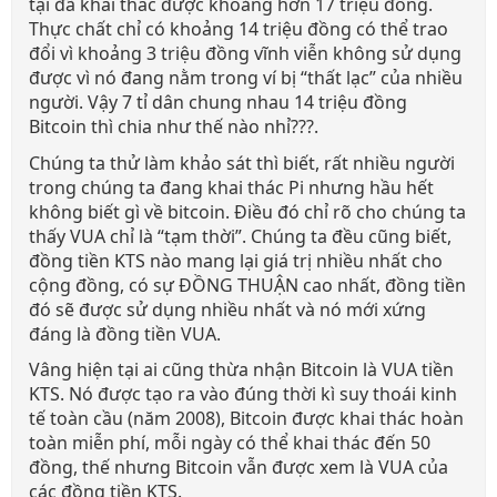
tại đã khai thác được khoảng hơn 17 triệu đồng.
Thực chất chỉ có khoảng 14 triệu đồng có thể trao
đổi vì khoảng 3 triệu đồng vĩnh viễn không sử dụng
được vì nó đang nằm trong ví bị “thất lạc” của nhiều
người. Vậy 7 tỉ dân chung nhau 14 triệu đồng
Bitcoin thì chia như thế nào nhỉ???.
Chúng ta thử làm khảo sát thì biết, rất nhiều người
trong chúng ta đang khai thác Pi nhưng hầu hết
không biết gì về bitcoin. Điều đó chỉ rõ cho chúng ta
thấy VUA chỉ là “tạm thời”. Chúng ta đều cũng biết,
đồng tiền KTS nào mang lại giá trị nhiều nhất cho
cộng đồng, có sự ĐỒNG THUẬN cao nhất, đồng tiền
đó sẽ được sử dụng nhiều nhất và nó mới xứng
đáng là đồng tiền VUA.
Vâng hiện tại ai cũng thừa nhận Bitcoin là VUA tiền
KTS. Nó được tạo ra vào đúng thời kì suy thoái kinh
tế toàn cầu (năm 2008), Bitcoin được khai thác hoàn
toàn miễn phí, mỗi ngày có thể khai thác đến 50
đồng, thế nhưng Bitcoin vẫn được xem là VUA của
các đồng tiền KTS.