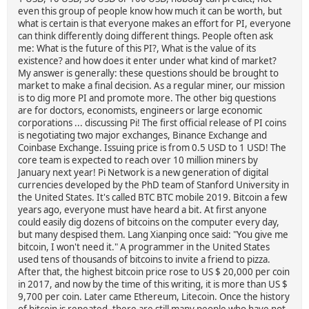
even this group of people know how much it can be worth, but
what is certain is that everyone makes an effort for PI, everyone
can think differently doing different things. People often ask
me: What is the future of this PI?, What is the value of its
existence? and how does it enter under what kind of market?
My answer is generally: these questions should be brought to
market to make a final decision. As a regular miner, our mission
is to dig more PI and promote more. The other big questions
are for doctors, economists, engineers or large economic
corporations ... discussing Pi! The first official release of PI coins
is negotiating two major exchanges, Binance Exchange and
Coinbase Exchange. Issuing price is from 0.5 USD to 1 USD! The
core team is expected to reach over 10 million miners by
January next year! Pi Network is a new generation of digital
currencies developed by the PhD team of Stanford University in
the United States. It's called BTC BTC mobile 2019. Bitcoin a few
years ago, everyone must have heard a bit. At first anyone
could easily dig dozens of bitcoins on the computer every day,
but many despised them. Lang Xianping once said: "You give me
bitcoin, I won't need it." A programmer in the United States
used tens of thousands of bitcoins to invite a friend to pizza.
After that, the highest bitcoin price rose to US $ 20,000 per coin
in 2017, and now by the time of this writing, it is more than US $
9,700 per coin. Later came Ethereum, Litecoin. Once the history
of bitcoin is repeated, there are still many people who have not