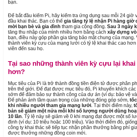
bạn.
Để bắt đầu kiếm Pi, hãy kiểm tra ứng dụng sau mỗi 24 giờ
đầu khai thác. Bạn có thể
gia tăng tỷ lệ nhận Pi hàng gi
mời bạn bè và gia đình
tham gia cộng đồng.
Sau 3 ngày k
tăng thu nhập của mình nhiều hơn bằng cách
xây dựng vò
bạn, điều này góp phần gia tăng bảo mật chung của mạng. 
thành viên kỳ cựu của mạng lưới có tỷ lệ khai thác cao hơ
viên đến sau họ.
Tại sao những thành viên kỳ cựu lại khai
hơn?
Mục tiêu của Pi là trở thành đồng tiền điện tử được phân ph
trên thế giới. Để đạt được mục tiêu đó, Pi khuyến khích cá
sớm để đảm bảo sự thành công của dự án (ví dụ: bảo vệ và 
Để phản ánh tầm quan trọng của những đóng góp sớm,
tốc
khi nhiều người tham gia mạng lưới
. Tại thời điểm này,
t
bản sẽ giảm một nửa mỗi khi số lượng người dùng hoạt
10 lần
. Tỷ lệ này sẽ giảm về 0 khi mạng đạt được một số 
định (ví dụ: 10 triệu hoặc 100 triệu). Vào thời điểm đó, giố
công ty khai thác sẽ tiếp tục nhận phần thưởng bằng phí gi
được thưởng những đồng coin mới.