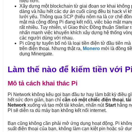
hiểu hơn.
Xây dựng một blockchain từ giai đoạn sơ khai không 
dàng và hầu hết các dự án cuối cùng đều bị hack vì 
lưới yếu. Thông qua SCP (hiểu nôm na là cơ chế đồn
mật mà cộng đồng Pi đang kết nối), việc bảo mật mạn
rất nhiều. Tuy nhiên, vì Giao thức Đồng thuận Stellar r
nhấn mạnh việc khuyến khích xây dựng hệ thống vòng
các người dùng với nhau.
Pi cũng tự tuyên bố nó là loại tiền điện tử đầu tiên mà
trên điện thoại. Nhưng thật ra,
Monero
mới là đồng ti
dụng Minergate.
Làm thế nào để kiếm tiền với P
Mô tả cách khai thác Pi
Pi Network không kêu gọi bạn đầu tư hay làm bất kỳ điều gì
hết sức đơn giản, bạn chỉ
cần có một chiếc điện thoại
,
tải
Network
xuống và tạo một tài khoản, nhấn nút
Start
hằng ng
PI sẽ diễn ra dù máy bạn không kết nối internet.
Bạn cũng không cần phải mở ứng dụng hoạt động. Pi khôn
suất điện thoại của bạn, không làm cạn kiệt pin hoặc sử d