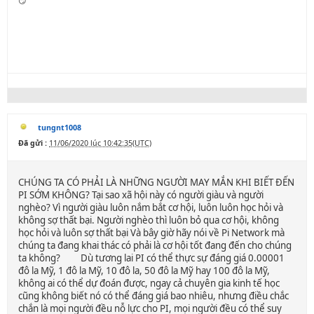
😏
tungnt1008
Đã gửi :
11/06/2020 lúc 10:42:35(UTC)
CHÚNG TA CÓ PHẢI LÀ NHỮNG NGƯỜI MAY MẮN KHI BIẾT ĐẾN
PI SỚM KHÔNG? Tại sao xã hội này có người giàu và người
nghèo? Vì người giàu luôn nắm bắt cơ hội, luôn luôn học hỏi và
không sợ thất bại. Người nghèo thì luôn bỏ qua cơ hội, không
học hỏi và luôn sợ thất bại Và bây giờ hãy nói về Pi Network mà
chúng ta đang khai thác có phải là cơ hội tốt đang đến cho chúng
ta không? Dù tương lai PI có thể thực sự đáng giá 0.00001
đô la Mỹ, 1 đô la Mỹ, 10 đô la, 50 đô la Mỹ hay 100 đô la Mỹ,
không ai có thể dự đoán được, ngay cả chuyên gia kinh tế học
cũng không biết nó có thể đáng giá bao nhiêu, nhưng điều chắc
chắn là mọi người đều nỗ lực cho PI, mọi người đều có thể suy