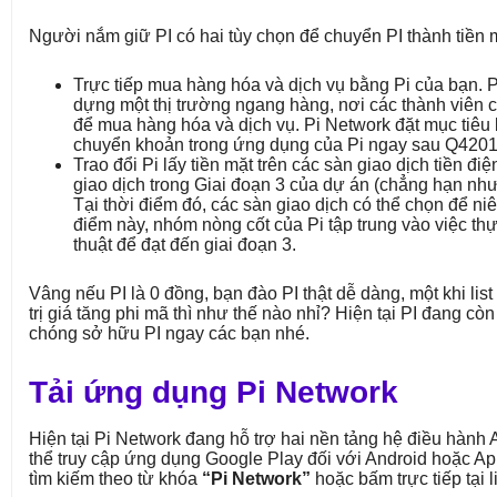
Người nắm giữ PI có hai tùy chọn để chuyển PI thành tiền 
Trực tiếp mua hàng hóa và dịch vụ bằng Pi của bạn. 
dựng một thị trường ngang hàng, nơi các thành viên có 
để mua hàng hóa và dịch vụ. Pi Network đặt mục tiêu
chuyển khoản trong ứng dụng của Pi ngay sau Q4201
Trao đổi Pi lấy tiền mặt trên các sàn giao dịch tiền đi
giao dịch trong Giai đoạn 3 của dự án (chẳng hạn như
Tại thời điểm đó, các sàn giao dịch có thể chọn để niê
điểm này, nhóm nòng cốt của Pi tập trung vào việc thự
thuật để đạt đến giai đoạn 3.
Vâng nếu PI là 0 đồng, bạn đào PI thật dễ dàng, một khi list 
trị giá tăng phi mã thì như thế nào nhỉ? Hiện tại PI đang c
chóng sở hữu PI ngay các bạn nhé.
Tải ứng dụng Pi Network
Hiện tại Pi Network đang hỗ trợ hai nền tảng hệ điều hành 
thể truy cập ứng dụng Google Play đối với Android hoặc Ap
tìm kiếm theo từ khóa
“Pi Network”
hoặc bấm trực tiếp tại l