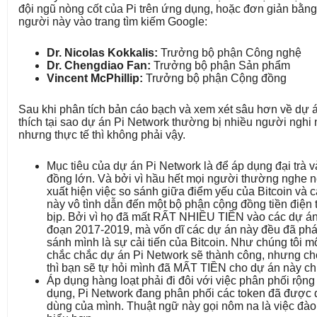
đội ngũ nòng cốt của Pi trên ứng dụng, hoặc đơn giản bằn
người này vào trang tìm kiếm Google:
Dr. Nicolas Kokkalis:
Trưởng bộ phận Công nghệ
Dr. Chengdiao Fan:
Trưởng bộ phận Sản phẩm
Vincent McPhillip:
Trưởng bộ phận Cộng đồng
Sau khi phân tích bản cáo bạch và xem xét sâu hơn về dự án
thích tại sao dự án Pi Network thường bị nhiều người nghi n
nhưng thực tế thì không phải vậy.
Mục tiêu của dự án Pi Network là để áp dụng đại trà
đồng lớn. Và bởi vì hầu hết mọi người thường nghe n
xuất hiện việc so sánh giữa điểm yếu của Bitcoin và cá
này vô tình dẫn đến một bộ phận cộng đồng tiền điện t
bịp. Bởi vì họ đã mất RẤT NHIỀU TIỀN vào các dự án t
đoạn 2017-2019, mà vốn dĩ các dự án này đều đã phá
sánh mình là sự cải tiến của Bitcoin. Như chúng tôi mô
chắc chắc dự án Pi Network sẽ thành công, nhưng cho
thì bạn sẽ tự hỏi mình đã MẤT TIỀN cho dự án này c
Áp dụng hàng loạt phải đi đôi với việc phân phối rộn
dụng, Pi Network đang phân phối các token đã được
dùng của mình. Thuật ngữ này gọi nôm na là việc đào