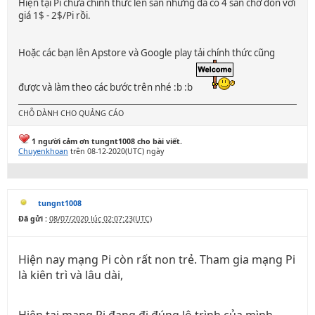
Hiện tại Pi chưa chính thức lên sàn nhưng đã có 4 sàn chờ đón với
giá 1$ - 2$/Pi rồi.
Hoặc các bạn lên Apstore và Google play tải chính thức cũng
được và làm theo các bước trên nhé :b :b
CHỖ DÀNH CHO QUẢNG CÁO
1 người cảm ơn tungnt1008 cho bài viết.
Chuyenkhoan
trên 08-12-2020(UTC) ngày
tungnt1008
Đã gửi :
08/07/2020 lúc 02:07:23(UTC)
Hiện nay mạng Pi còn rất non trẻ. Tham gia mạng Pi
là kiên trì và lâu dài,
Hiện tại mạng Pi đang đi đúng lộ trình của mình,