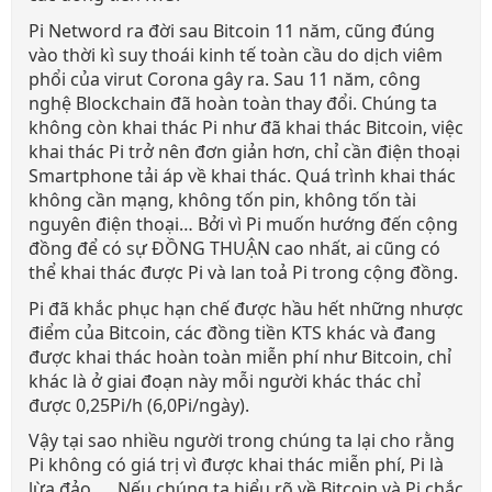
Pi Netword ra đời sau Bitcoin 11 năm, cũng đúng
vào thời kì suy thoái kinh tế toàn cầu do dịch viêm
phổi của virut Corona gây ra. Sau 11 năm, công
nghệ Blockchain đã hoàn toàn thay đổi. Chúng ta
không còn khai thác Pi như đã khai thác Bitcoin, việc
khai thác Pi trở nên đơn giản hơn, chỉ cần điện thoại
Smartphone tải áp về khai thác. Quá trình khai thác
không cần mạng, không tốn pin, không tốn tài
nguyên điện thoại… Bởi vì Pi muốn hướng đến cộng
đồng để có sự ĐỒNG THUẬN cao nhất, ai cũng có
thể khai thác được Pi và lan toả Pi trong cộng đồng.
Pi đã khắc phục hạn chế được hầu hết những nhược
điểm của Bitcoin, các đồng tiền KTS khác và đang
được khai thác hoàn toàn miễn phí như Bitcoin, chỉ
khác là ở giai đoạn này mỗi người khác thác chỉ
được 0,25Pi/h (6,0Pi/ngày).
Vậy tại sao nhiều người trong chúng ta lại cho rằng
Pi không có giá trị vì được khai thác miễn phí, Pi là
lừa đảo, ... Nếu chúng ta hiểu rõ về Bitcoin và Pi chắc