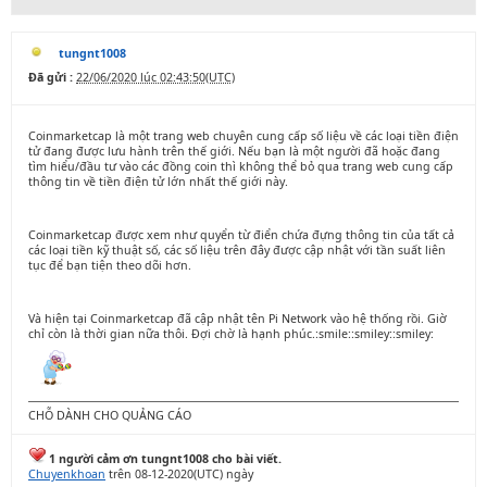
tungnt1008
Đã gửi :
22/06/2020 lúc 02:43:50(UTC)
Coinmarketcap là một trang web chuyên cung cấp số liệu về các loại tiền điện
tử đang được lưu hành trên thế giới. Nếu bạn là một người đã hoặc đang
tìm hiểu/đầu tư vào các đồng coin thì không thể bỏ qua trang web cung cấp
thông tin về tiền điện tử lớn nhất thế giới này.
Coinmarketcap được xem như quyển từ điển chứa đựng thông tin của tất cả
các loại tiền kỹ thuật số, các số liệu trên đây được cập nhật với tần suất liên
tục để bạn tiện theo dõi hơn.
Và hiện tại Coinmarketcap đã cập nhật tên Pi Network vào hệ thống rồi. Giờ
chỉ còn là thời gian nữa thôi. Đợi chờ là hạnh phúc.:smile::smiley::smiley:
CHỖ DÀNH CHO QUẢNG CÁO
1 người cảm ơn tungnt1008 cho bài viết.
Chuyenkhoan
trên 08-12-2020(UTC) ngày