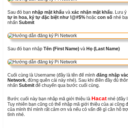
Sau đó bạn
nhập mật khẩu
và
xác nhận mật khẩu
. Lưu ý
tự in hoa, ký tự đặc biệt như !@#$%
hoặc
con số
nhé bạn
nhấn
Submit
Sau đó bạn nhập
Tên (First Name)
và
Họ (Last Name)
Cuối cùng là Username (đây là tên để mình
đăng nhập vào
Network
, đừng quên cái này nhé). Sau khi điền đầy đủ thôn
nhấn
Submit
để chuyển qua bước cuối cùng.
Hacat
Bước cuối này bạn nhập mã giới thiệu là
nhé (đây l
Tuy nhiên bạn cũng có thể nhập mã giới thiệu của ai cũn
của mình thì mình rất cảm ơn và nếu có vấn đề gì cần hỗ trợ
tình nhé.