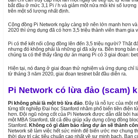
bắt đầu ở mức 3,1 Pi / h và giảm một nửa mỗi khi số lượng
trên một số lượng nhất định.
Cộng đồng Pi Network ngày càng trở nên lớn mạnh hơn và
2020 thì ứng dụng đã có hơn 3,5 triệu thành viên tham gia vớ
Pi có thể kết nối cộng đồng lên đến 3,5 triệu người? Thật đ
nhưng đó không phải là những gì đã xảy ra. Bên trong bản 
chúng ta có thể thấy rằng dự án mạng Pi có 3 giai đoạn: bet
Hiện tại, nó đang ở giai đoạn thử nghiệm và ứng dụng chỉ l
từ tháng 3 năm 2020, giai đoạn testnet bắt đầu diễn ra.
Pi Network có lừa đảo (scam) 
Pi không phải là một trò lừa đảo
. Đây là nỗ lực của một 
từng tốt nghiệp Đại học Stanford nhằm phổ biến tiền điện 
hơn. Đội ngũ nòng cốt của Pi Network được dẫn dắt bởi hai 
một MBA Stanford, tất cả đều giúp xây dựng cộng đồng bloc
Stanford.
Không có gì đảm bảo rằng dự án sẽ thành cô
Network sẽ làm việc hết sức mình để biến ước mơ chung th
thời duy trì các tiêu chuẩn cao nhất về sự minh bạch. Bạn c