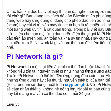
Chắc hẳn khi đọc bài viết này thì bạn đã nghe mọi người nó
rồi chứ gì? Bạn đang tìm cách để đào Bitcoin miễn phí đún
trang web hay ứng dụng di động cho phép đào tiền ảo, nh
(scam) hay cài vi rút vào máy tính của bạn là rất nhiều, chín
một trang web uy tín là rất quan trọng. Trong bài viết này 
giới thiệu cho bạn một ứng dụng trên điện thoại gọi là Pi 
đào tiền ảo miễn phí, an toàn và khá uy tín nhất. Hãy cùng
tìm hiểu xem Pi Network là gì và làm thế nào để kiếm tiền
nhé.
Pi Network là gì?
Pi Network
là một loại tiền ảo chỉ có thể đào hoặc khai thác
không tiêu tốn tài nguyên thiết bị như những
ứng dụng đào
Trước Pi Network có thể kể đến ứng dụng đào coin như El
nhưng ứng dụng này tiêu thụ tài nguyên thiết bị của bạn để 
(Electroneum sử dụng thuật toán
cryptonight
). Với Pi Net
sẽ cảm nhận thiết bị không hề nóng lên. Ngoài ra bạn cũng 
hay tắt mạng mà vẫn có thể đào coin mỗi 24 giờ.
Lưu ý: