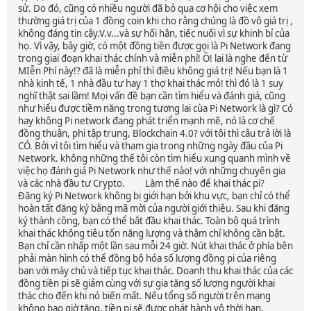
sử. Do đó, cũng có nhiều người đã bỏ qua cơ hội cho việc xem
thường giá trị của 1 đồng coin khi cho rằng chúng là đồ vô giá trị ,
không đáng tin cậy.V.v...và sự hối hận, tiếc nuối vì sự khinh bỉ của
họ. Vì vậy, bây giờ, có một đồng tiền được gọi là Pi Network đang
trong giai đoạn khai thác chính và miễn phí! Ồ! lại là nghe đến từ
MIễn Phí này!? đã là miễn phí thì điều không giá trị! Nếu bạn là 1
nhà kinh tế, 1 nhà đầu tư hay 1 thợ khai thác mỏ! thì đó là 1 suy
nghĩ thật sai lầm! Mọi vấn đề bạn cần tìm hiểu và đánh giá, cũng
như hiểu được tiềm năng trong tương lai cùa Pi Network là gì? Có
hay không Pi network đang phát triển mạnh mẽ, nó là cơ chế
đồng thuận, phi tập trung, Blockchain 4.0? với tôi thì câu trả lời là
CÓ. Bởi vì tôi tìm hiểu và tham gia trong những ngày đầu của Pi
Network. không những thế tôi còn tìm hiểu xung quanh mình về
việc họ đánh giá Pi Network như thế nào! với những chuyên gia
và các nhà đầu tư Crypto. Làm thế nào để khai thác pi?
Đăng ký Pi Network không bị giới hạn bởi khu vực, bạn chỉ có thể
hoàn tất đăng ký bằng mã mời của người giới thiệu. Sau khi đăng
ký thành công, bạn có thể bắt đầu khai thác. Toàn bộ quá trình
khai thác không tiêu tốn năng lượng và thậm chí không cần bật.
Bạn chỉ cần nhấp một lần sau mỗi 24 giờ. Nút khai thác ở phía bên
phải màn hình có thể đồng bộ hóa số lượng đồng pi của riêng
bạn với máy chủ và tiếp tục khai thác. Doanh thu khai thác của các
đồng tiền pi sẽ giảm cùng với sự gia tăng số lượng người khai
thác cho đến khi nó biến mất. Nếu tổng số người trên mạng
không bao giờ tăng, tiền pi sẽ được phát hành vô thời hạn,