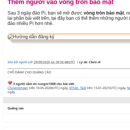
Thêm người vào vòng tròn bảo mật
Sau 3 ngày đào Pi, bạn sẽ mở được
vòng tròn bảo mật
, n
lại phần bài viết trên, tại đây bạn có thể thêm những ngườ
đào nhiều Pi hơn nhé.
Sửa bởi người viết
29/09/2020 lúc 09:56:48(UTC)
|
Lý do: Chưa rõ
CHỖ DÀNH CHO QUẢNG CÁO
3 người cảm ơn tungnt1008 cho bài viết.
Chuyenkhoan
trên 10-05-2020(UTC) ngày,
$Thần_Tài$
trên 13-01-2021(UTC) ngày,
N
ngày
Quảng cáo