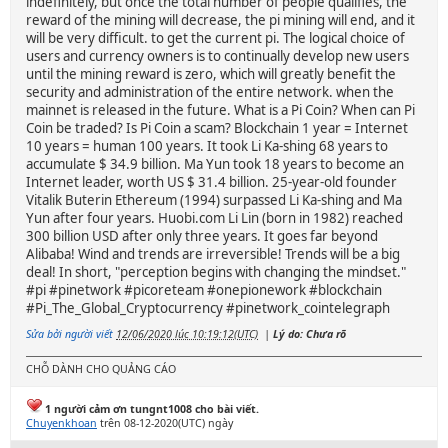
indefinitely, but once the total number of people qualifies, the
reward of the mining will decrease, the pi mining will end, and it
will be very difficult. to get the current pi. The logical choice of
users and currency owners is to continually develop new users
until the mining reward is zero, which will greatly benefit the
security and administration of the entire network. when the
mainnet is released in the future. What is a Pi Coin? When can Pi
Coin be traded? Is Pi Coin a scam? Blockchain 1 year = Internet
10 years = human 100 years. It took Li Ka-shing 68 years to
accumulate $ 34.9 billion. Ma Yun took 18 years to become an
Internet leader, worth US $ 31.4 billion. 25-year-old founder
Vitalik Buterin Ethereum (1994) surpassed Li Ka-shing and Ma
Yun after four years. Huobi.com Li Lin (born in 1982) reached
300 billion USD after only three years. It goes far beyond
Alibaba! Wind and trends are irreversible! Trends will be a big
deal! In short, "perception begins with changing the mindset."
#pi #pinetwork #picoreteam #onepionework #blockchain
#Pi_The_Global_Cryptocurrency #pinetwork_cointelegraph
Sửa bởi người viết
12/06/2020 lúc 10:19:12(UTC)
|
Lý do: Chưa rõ
CHỖ DÀNH CHO QUẢNG CÁO
1 người cảm ơn tungnt1008 cho bài viết.
Chuyenkhoan
trên 08-12-2020(UTC) ngày