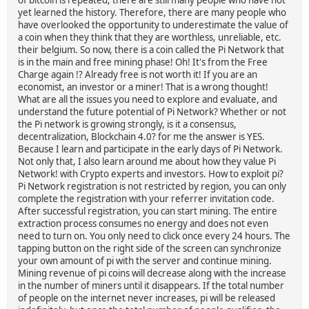
yet learned the history. Therefore, there are many people who
have overlooked the opportunity to underestimate the value of
a coin when they think that they are worthless, unreliable, etc.
their belgium. So now, there is a coin called the Pi Network that
is in the main and free mining phase! Oh! It's from the Free
Charge again !? Already free is not worth it! If you are an
economist, an investor or a miner! That is a wrong thought!
What are all the issues you need to explore and evaluate, and
understand the future potential of Pi Network? Whether or not
the Pi network is growing strongly, is it a consensus,
decentralization, Blockchain 4.0? for me the answer is YES.
Because I learn and participate in the early days of Pi Network.
Not only that, I also learn around me about how they value Pi
Network! with Crypto experts and investors. How to exploit pi?
Pi Network registration is not restricted by region, you can only
complete the registration with your referrer invitation code.
After successful registration, you can start mining. The entire
extraction process consumes no energy and does not even
need to turn on. You only need to click once every 24 hours. The
tapping button on the right side of the screen can synchronize
your own amount of pi with the server and continue mining.
Mining revenue of pi coins will decrease along with the increase
in the number of miners until it disappears. If the total number
of people on the internet never increases, pi will be released